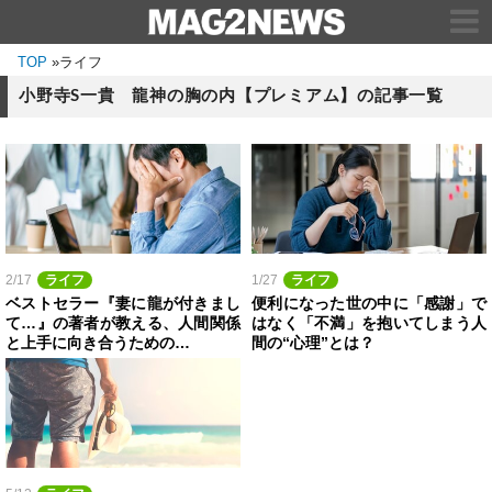
TOP
»
ライフ
小野寺S一貴 龍神の胸の内【プレミアム】の記事一覧
2/17
ライフ
1/27
ライフ
ベストセラー『妻に龍が付きまし
便利になった世の中に「感謝」で
て…』の著者が教える、人間関係
はなく「不満」を抱いてしまう人
と上手に向き合うための…
間の“心理”とは？