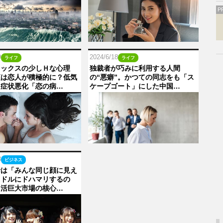
P
9
2024/6/18
ライフ
ライフ
セックスの少しＨな心理
独裁者が巧みに利用する人間
夜は恋人が積極的に？低気
の“悪癖”。かつての同志をも「ス
る症状悪化「恋の病…
ケープゴート」にした中国…
3
ビジネス
者は「みんな同じ顔に見え
イドルにドハマリするの
し活巨大市場の核心…