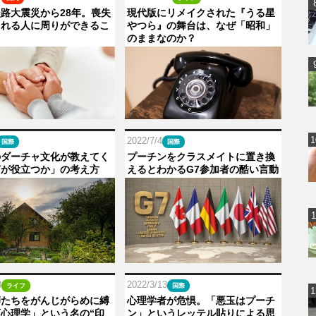
路大震災から28年。喪失
現代版にリメイクされた『うる星
まれる人に周りができるこ
やつら』の舞台は、なぜ「昭和」
のままなのか？
2022/7/4
国際
国際
のダーチャ文化が教えてく
プーチンをクラスメイトに置き換
何が役立つか」の考え方
えるとわかるG7参加者の酷い言動
3
2022/3/13
ライフ
国際
師たちをがんじがらめに縛
心理学者が危惧。「悪玉はプーチ
心理学」という名の“印
ン」というレッテル貼りによる思