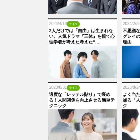
2024/4/18
2024/2/2
ライフ
2人だけでは「自由」は生まれな
不思議
い。人気ドラマ『三体』を観て心
グレイ
理学者が考えた考えた“…
理由
2023/8/31
2023/8/2
ライフ
適度な「レッテル貼り」で褒め
よく当
る！人間関係を向上させる簡単テ
操る「
クニック
ク