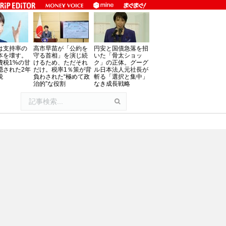
は支持率の
高市早苗が「公約を
円安と国債急落を招
本を壊す。
守る首相」を演じ続
いた「骨太ショッ
費税1%の甘
けるため、ただそれ
ク」の正体。グーグ
隠された2年
だけ。税率1％策が背
ル日本法人元社長が
税
負わされた“極めて政
斬る「選択と集中」
治的”な役割
なき成長戦略