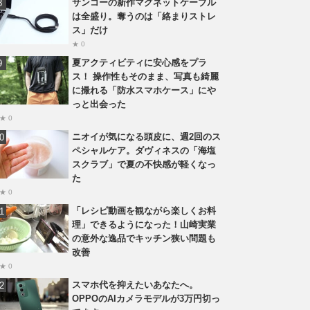
サンコーの新作マグネットケーブル
は全盛り。奪うのは「絡まりストレ
ス」だけ
★ 0
夏アクティビティに安心感をプラ
ス！ 操作性もそのまま、写真も綺麗
に撮れる「防水スマホケース」にや
っと出会った
★ 0
ニオイが気になる頭皮に、週2回のス
ペシャルケア。ダヴィネスの「海塩
スクラブ」で夏の不快感が軽くなっ
た
★ 0
「レシピ動画を観ながら楽しくお料
理」できるようになった！山崎実業
の意外な逸品でキッチン狭い問題も
改善
★ 0
スマホ代を抑えたいあなたへ。
OPPOのAIカメラモデルが3万円切っ