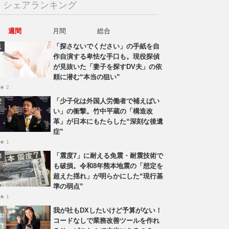
シェアランキング
週間
月間
総合
「探さないでください」の手紙を自
作自演する卑怯な手口も。現役探偵
が見抜いた「妻子を探すDV夫」の依
頼に潜む“本当の狙い”
★ 2
「少子化は外国人労働者で補えばい
い」の衝撃。竹中平蔵の「構造改
革」が日本にもたらした“深刻な後遺
症”
★ 1
「震度7」に耐える免震・耐震技術で
も破損。令和8年熊本地震の「想定を
超えた揺れ」が明らかにした“現行基
準の弱点”
★ 1
我が社もDXしたいけど予算がない！
コードなしで業務改善ツールを作れ