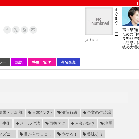
ま
ぐ
ま
ぐ
ニ
高市早苗
ュ
ために日
ー
食料品消
ス！test
い誘惑に
後の大増
ャー
話題
特集一覧 ▼
有名企業
韓国・北朝鮮
日本ヤバい
法律解説
企業の生現場
仕事術
メール作法
面接テク
お金が好き
地震
ィズニー
目からウロコ！
ウケる！
美味そう