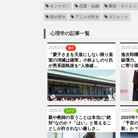
オンナの！
恋愛・結婚
裏技・ダイエッ
猫が好き
アニメが好き
ガジェット
心理学の記事一覧
2026/3/23
2025/10/
国内
「愛子さまを天皇にしない限り皇
進次郎
室の消滅は確実」小林よしのり氏
破壊力
が男系固執派を“人格破…
に寄り添
2025/3/7
2025/1/9
ライフ
親や教師の言うことは本当に“絶
2025
対”なのか？「はい」と答えるこ
「予言
としか許されない厳しさ…
殺」か