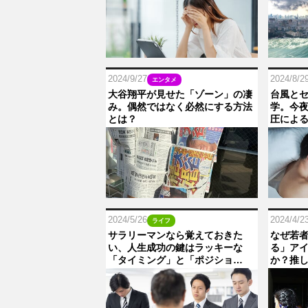
2024/9/27
2024/8/2
エンタメ
大谷翔平が見せた「ゾーン」の凄
台風と
み。偶然ではなく必然にする方法
学。今
とは？
圧によ
2024/5/26
2024/4/2
ライフ
サラリーマンなら覚えておきた
なぜ若
い、人生成功の鍵はラッキーな
る」ア
「タイミング」と「ポジショ…
か？推