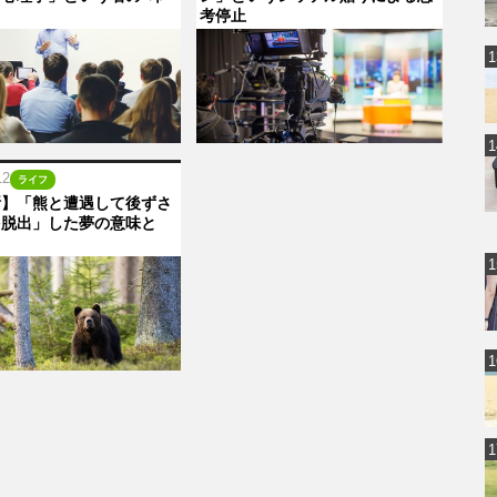
考停止
12
ライフ
断】「熊と遭遇して後ずさ
を脱出」した夢の意味と