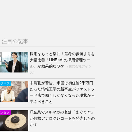
注目の記事
採用をもっと楽に！選考の歩留まりを
R
大幅改善「LINE×AIの採用管理ツー
ル」が効果的なワケ
（株式会社アイシ
ス）
中島聡が警告。米国で初任給2千万円
ジネス
だった情報工学の新卒生がファストフ
ード店で働くしかなくなった現状から
学ぶべきこと
IT企業でメルマガの老舗「まぐまぐ」
ンタメ
が何故アナログレコードを発売したの
か？