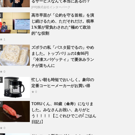
るサービスなんて本当にあるの？
[PR]株式会社インターパーク
高市早苗が「公約を守る首相」を演
じ続けるため、ただそれだけ。税率
1％策が背負わされた“極めて政治
的”な役割
★ 1
ズボラの私「パスタ茹でるの」やめ
ました。トップバリュの1食86円
「冷凍スパゲッティ」で夏休みラン
チが楽ちんに
★ 0
忙しい朝も時短でおいしく。象印の
定番コーヒーメーカーがお買い得
★ 0
TORUくん、80歳（傘寿）になりま
した。みなさんお祝い、ありがと
う！！！！【こぐれひでこの｢ごはん
日記｣】
★ 0