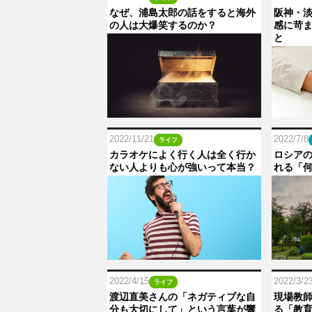
なぜ、浦島太郎の話をすると海外
阪神・淡
の人は大爆笑するのか？
感に苛
と
2022/11/21
2022/7/8
ライフ
カラオケによく行く人は全く行か
ロシア
ない人よりも心が強いって本当？
れる「
2022/4/15
2022/3/2
ライフ
渡辺直美さんの「ネガティブな自
現場教
分も大切にして」という言葉が響
る「教育