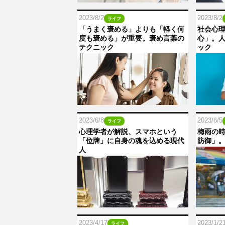
2023/8/2
2023/8/2
ライフ
「うまく褒める」よりも「軽く何
社会心
度も褒める」が重要。褒め言葉の
心」。
テクニック
ック
2023/6/8
2023/6/5
ライフ
心理学者が解説、スマホという
梅雨の
「位牌」に自身の魂を込める現代
防御」
人
2023/4/17
2023/1/2
ライフ