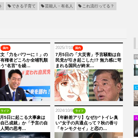
ト
できる子育て
芸能人・有名人
これ流行ってる？
2
2025/7/10
国内
国内
構文「力をパワーに！」の
7月5日の「大災害」予言騒動は自
P
。有権者どころか全哺乳類
民党が引き起こした!? 無力感に苛
う“名言”を繰…
まれる国民が終末…
ビ
2024/10/9
ライフ
ライフ
年7月5日に起こる大事象は
【年齢差アリ】なぜか“トイレ臭
エ
の自己成就」か「予言の自
い”女子の共通点って？秋の香り
？人間の思考…
「キンモクセイ」と恋の…