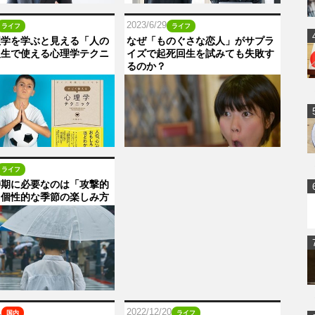
2023/6/29
ライフ
ライフ
理学を学ぶと見える「人の
なぜ「ものぐさな恋人」がサプラ
人生で使える心理学テクニ
イズで起死回生を試みても失敗す
るのか？
ライフ
時期に必要なのは「攻撃的
。個性的な季節の楽しみ方
1
2022/12/20
国内
ライフ