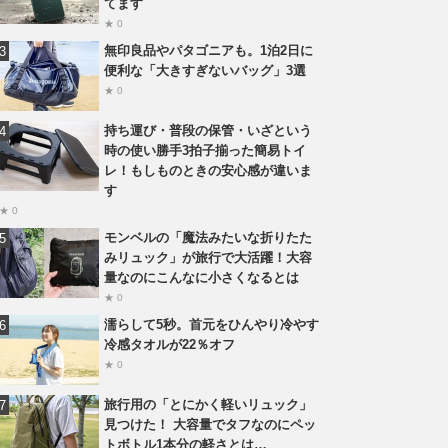
てます
★ 0
無印良品やパタゴニアも。1泊2日に
便利な「大きすぎないバッグ」3選
★ 0
持ち運び・普段の保管・いざという
時の使い勝手3拍子揃った簡易トイ
レ！もしものときの安心感が違いま
す
★ 0
モンベルの「魔法みたいな折りたた
みリュック」が旅行で大活躍！大容
量なのにこんなに小さくなるとは
★ 0
濡らして5秒。首元をひんやり冷やす
冷感タオルが22％オフ
★ 0
旅行用の「とにかく軽いリュック」
見つけた！ 大容量でタフなのにペッ
トボトル1本分の軽さとは…