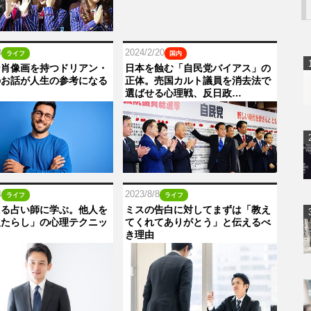
8
2024/2/20
ライフ
国内
な肖像画を持つドリアン・
日本を蝕む「自民党バイアス」の
のお話が人生の参考になる
正体。売国カルト議員を消去法で
選ばせる心理戦、反日政…
4
2023/8/8
ライフ
ライフ
たる占い師に学ぶ。他人を
ミスの告白に対してまずは「教え
人たらし」の心理テクニッ
てくれてありがとう」と伝えるべ
き理由