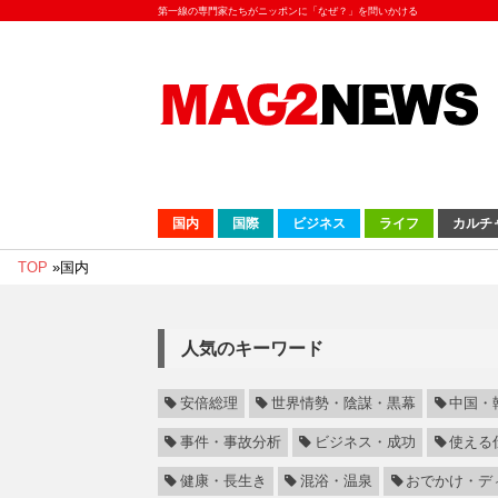
第一線の専門家たちがニッポンに「なぜ？」を問いかける
国内
国際
ビジネス
ライフ
カルチ
TOP
»
国内
人気のキーワード
安倍総理
世界情勢・陰謀・黒幕
中国・
事件・事故分析
ビジネス・成功
使える
健康・長生き
混浴・温泉
おでかけ・デ