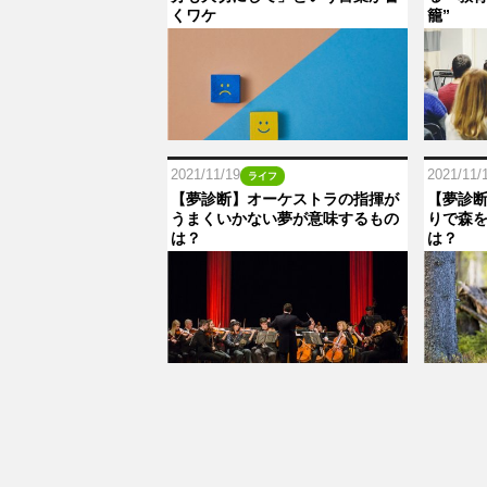
くワケ
籠”
2021/11/19
2021/11/
ライフ
【夢診断】オーケストラの指揮が
【夢診
うまくいかない夢が意味するもの
りで森
は？
は？