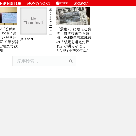
ま
ぐ
ま
ぐ
ニ
が「公約を
「震度7」に耐える免
ュ
」を演じ続
震・耐震技術でも破
ー
、ただそれ
損。令和8年熊本地震
ス！test
率1％策が背
の「想定を超えた揺
た“極めて政
れ」が明らかにし
割
た“現行基準の弱点”