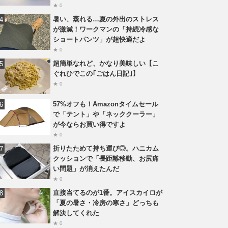
★ 0
暑い、蒸れる…夏の外出のストレス
が激減！ワークマンの「持続冷感な
ショートパンツ」が超快適だよ
★ 0
超簡単なれど、かなり美味しい【こ
ぐれひでこの｢ごはん日記｣】
★ 0
57%オフも！Amazonタイムセール
で「テント」や「ネッククーラー」
が今ならお買い得ですよ
★ 0
折りたためて持ち運び◎。ハニカム
クッションで「長距離移動、お尻痛
い問題」が消えたんだ
★ 0
直接当てるのが1番。アイスカイロが
「夏の暑さ・冷房の寒さ」どっちも
解決してくれた
★ 0