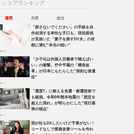
シェアランキング
週間
月間
総合
「探さないでください」の手紙を自
作自演する卑怯な手口も。現役探偵
が見抜いた「妻子を探すDV夫」の依
頼に潜む“本当の狙い”
★ 2
「少子化は外国人労働者で補えばい
い」の衝撃。竹中平蔵の「構造改
革」が日本にもたらした“深刻な後遺
症”
★ 1
「震度7」に耐える免震・耐震技術で
も破損。令和8年熊本地震の「想定を
超えた揺れ」が明らかにした“現行基
準の弱点”
★ 1
我が社もDXしたいけど予算がない！
コードなしで業務改善ツールを作れ