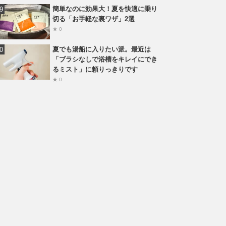
簡単なのに効果大！夏を快適に乗り
切る「お手軽な裏ワザ」2選
★ 0
夏でも湯船に入りたい派。最近は
「ブラシなしで浴槽をキレイにでき
るミスト」に頼りっきりです
★ 0