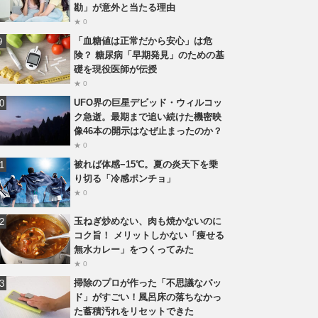
勘」が意外と当たる理由
★ 0
「血糖値は正常だから安心」は危
険？ 糖尿病「早期発見」のための基
礎を現役医師が伝授
★ 0
UFO界の巨星デビッド・ウィルコッ
ク急逝。最期まで追い続けた機密映
像46本の開示はなぜ止まったのか？
★ 0
被れば体感−15℃。夏の炎天下を乗
り切る「冷感ポンチョ」
★ 0
玉ねぎ炒めない、肉も焼かないのに
コク旨！ メリットしかない「痩せる
無水カレー」をつくってみた
★ 0
掃除のプロが作った「不思議なパッ
ド」がすごい！風呂床の落ちなかっ
た蓄積汚れをリセットできた