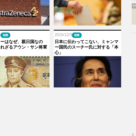
P
6
2015/12/3
国際
国際
マーはなぜ、親日国なの
日本に伝わってこない、ミャンマ
られざるアウン・サン将軍
ー国民のスーチー氏に対する「本
心」