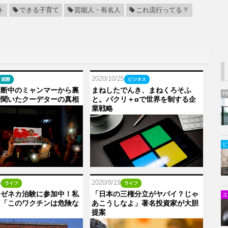
ト
できる子育て
芸能人・有名人
これ流行ってる？
2020/10/25
国際
ビジネス
遮断中のミャンマーから裏
まねしたでんき、まねくろそふ
P
で聞いたクーデターの真相
と。パクリ＋αで世界を制する企
業戦略
ビ
5
2020/8/19
ライフ
ライフ
ラゼネカ治験に参加中！私
「日本の三権分立がヤバイ？じゃ
エ
た「このワクチンは危険な
あこうしなよ」著名投資家が大胆
」
提案