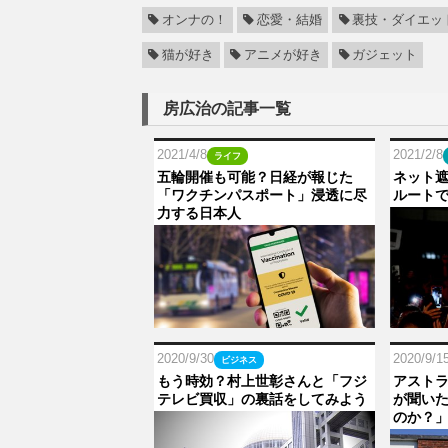
オンナの！
恋愛・結婚
裏技・ダイエッ
猫が好き
アニメが好き
ガジェット
房広治の記事一覧
2021/4/8
2021/2/8
ライフ
五輪開催も可能？日経が報じた
ネット
「ワクチンパスポート」浸透に尽
ルート
力する日本人
2020/9/30
2020/9/1
ビジネス
もう時効？村上世彰さんと「フジ
アスト
テレビ買収」の裏話をしてみよう
が聞い
のか？