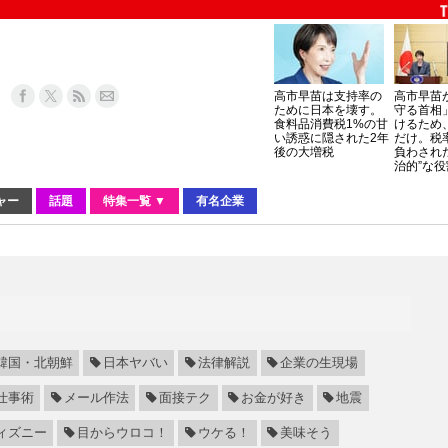
高市早苗は支持率の
高市早苗
ために日本を壊す。
守る首相
食料品消費税1%の甘
けるため
い誘惑に隠された2年
だけ。税
後の大増税
負わされ
治的”な役
ャー
話題
特集一覧 ▼
有名企業
韓国・北朝鮮
日本ヤバい
法律解説
企業の生現場
仕事術
メール作法
面接テク
お金が好き
地震
ィズニー
目からウロコ！
ウケる！
美味そう