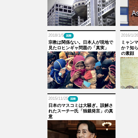
2018/1/5
2016/1/2
国際
宗教は関係ない。日本人が現地で
ミャン
見たロヒンギャ問題の「真実」
か？知
の素顔
2015/11/25
国際
日本のマスコミは大騒ぎ。誤解さ
れたスーチー氏「独裁発言」の真
意