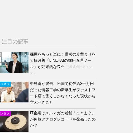
注目の記事
採用をもっと楽に！選考の歩留まりを
R
大幅改善「LINE×AIの採用管理ツー
ル」が効果的なワケ
（株式会社アイシ
ス）
中島聡が警告。米国で初任給2千万円
ジネス
だった情報工学の新卒生がファストフ
ード店で働くしかなくなった現状から
学ぶべきこと
IT企業でメルマガの老舗「まぐまぐ」
ンタメ
が何故アナログレコードを発売したの
か？