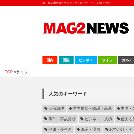
第一線の専門家たちがニッポンに「なぜ？」を問いかける
国内
国際
ビジネス
ライフ
カルチ
TOP
»
ライフ
人気のキーワード
安倍総理
世界情勢・陰謀・黒幕
中国・
事件・事故分析
ビジネス・成功
使える
健康・長生き
混浴・温泉
おでかけ・デ