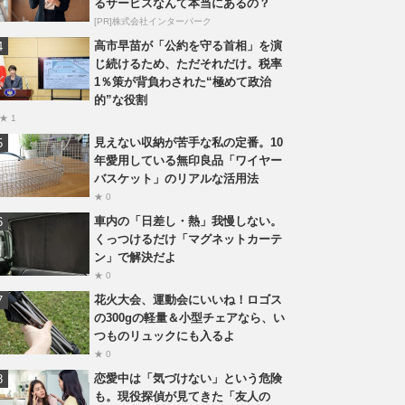
るサービスなんて本当にあるの？
[PR]株式会社インターパーク
高市早苗が「公約を守る首相」を演
じ続けるため、ただそれだけ。税率
1％策が背負わされた“極めて政治
的”な役割
★ 1
見えない収納が苦手な私の定番。10
年愛用している無印良品「ワイヤー
バスケット」のリアルな活用法
★ 0
車内の「日差し・熱」我慢しない。
くっつけるだけ「マグネットカーテ
ン」で解決だよ
★ 0
花火大会、運動会にいいね！ロゴス
の300gの軽量＆小型チェアなら、い
つものリュックにも入るよ
★ 0
恋愛中は「気づけない」という危険
も。現役探偵が見てきた「友人の