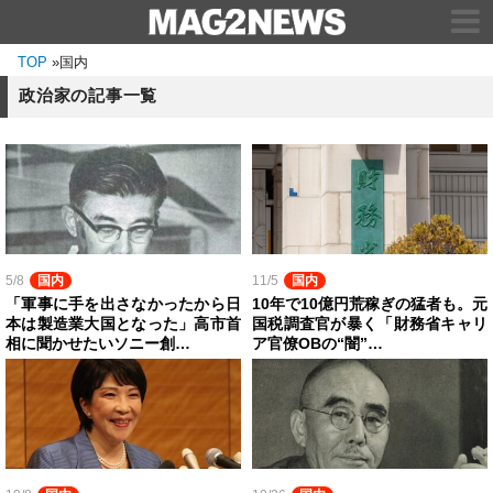
TOP
»
国内
政治家の記事一覧
5/8
国内
11/5
国内
「軍事に手を出さなかったから日
10年で10億円荒稼ぎの猛者も。元
本は製造業大国となった」高市首
国税調査官が暴く「財務省キャリ
相に聞かせたいソニー創…
ア官僚OBの“闇”…