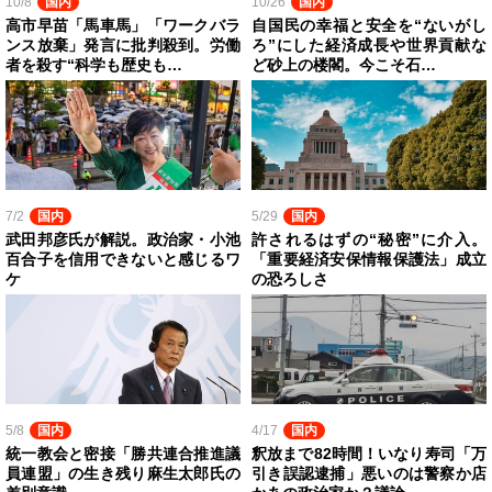
10/8
国内
10/26
国内
高市早苗「馬車馬」「ワークバラ
自国民の幸福と安全を“ないがし
ンス放棄」発言に批判殺到。労働
ろ”にした経済成長や世界貢献な
者を殺す“科学も歴史も…
ど砂上の楼閣。今こそ石…
7/2
国内
5/29
国内
武田邦彦氏が解説。政治家・小池
許されるはずの“秘密”に介入。
百合子を信用できないと感じるワ
「重要経済安保情報保護法」成立
ケ
の恐ろしさ
5/8
国内
4/17
国内
統一教会と密接「勝共連合推進議
釈放まで82時間！いなり寿司「万
員連盟」の生き残り麻生太郎氏の
引き誤認逮捕」悪いのは警察か店