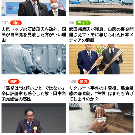
2/13
国内
2/6
ライフ
人気トップの石破茂氏を疎外。国
武田邦彦氏が嘆息。自民の裏金問
民が自民党を見放した方がいい理
題さえマトモに報じられぬ日本メ
由
ディアの醜態
2/5
国内
1/29
国内
「選挙は“お願いごと”ではない」
リクルート事件の中曽根、裏金疑
辛口評論家も感心した故・田中角
惑の森喜朗。“主役”はまたも逃げ
栄元総理の感性
てしまうのか？