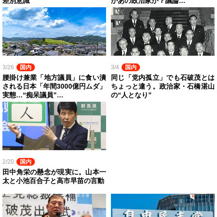
差別意識
かあの政治家か？議論…
3/26
国内
3/4
国内
腰掛け兼業「地方議員」に食い潰
同じ「党内孤立」でも石破茂とは
される日本「年間3000億円ムダ」
ちょっと違う。政治家・石橋湛山
実態…“痴呆議員”…
の“人となり”
2/20
国内
田中角栄の懸念が現実に。山本一
太と小池百合子と高市早苗の言動