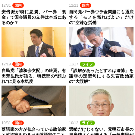
12/31
国内
12/21
国内
安倍派が特に悪質。パー券「裏
自民党パー券ウラ金問題にも通底
金」で国会議員の立件は本当にあ
する「モノを売ればよい」だけ
るのか？
の“空疎な労働”
12/19
国内
11/17
ライフ
自民党「清和会支配」の終焉。有
「誤解があったとすれば遺憾」を
田芳生氏が語る、特捜部の“顔ぶ
謝罪の定型句にする失言政治家
れ”に見る本気度
の“大誤解”
10/31
国内
10/12
ライフ
落語家の方が似合っている政治家
選挙だけじゃない。元明石市長の
と政治家をやるべき落語家のこと
泉房穂さんが教える「一般庶民が