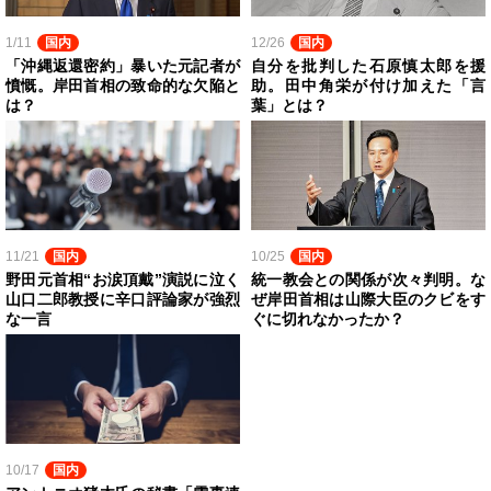
1/11
国内
12/26
国内
「沖縄返還密約」暴いた元記者が
自分を批判した石原慎太郎を援
憤慨。岸田首相の致命的な欠陥と
助。田中角栄が付け加えた「言
は？
葉」とは？
11/21
国内
10/25
国内
野田元首相“お涙頂戴”演説に泣く
統一教会との関係が次々判明。な
山口二郎教授に辛口評論家が強烈
ぜ岸田首相は山際大臣のクビをす
な一言
ぐに切れなかったか？
10/17
国内