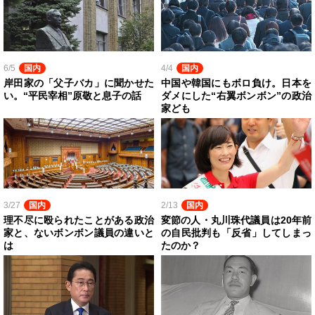
6/5
国内
4/4
国内
岸田家の「父子バカ」に聞かせた
中国や韓国にもボロ負け。日本を
い。“平民宰相”原敬と息子の話
ダメにした“右翼ボンボン”の政治
家ども
3/27
国内
2/13
国内
理不尽に殴られたことがある政治
変節の人・丸川珠代議員は20年前
家と、ないボンボン議員の違いと
の自民批判も「反省」してしまっ
は
たのか？