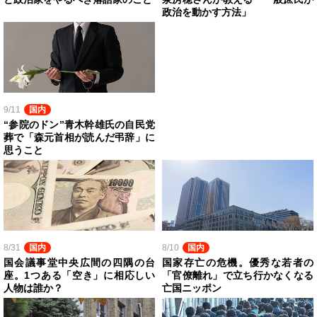
政治を動かす方法」
9/11
国内
“参院のドン”青木幹雄氏の自民党
葬で「森元首相が読んだ弔辞」に
思うこと
8/31
国内
8/10
国内
国会議事堂中央広間の四隅の台
国家存亡の危機。優秀な若者の
座。1つある「空き」に相応しい
「官僚離れ」で立ち行かなくなる
人物は誰か？
亡国ニッポン