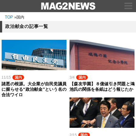
TOP
»
国内
政治献金の記事一覧
11/15
国内
3/4
国内
諸悪の根源。大企業が自民党議員
【森友学園】８億値引き問題と鴻
に握らせる“政治献金”という名の
池氏の関係を各紙はどう報じたか
合法ワイロ
2/15
国内