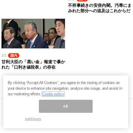
不祥事続きの安倍内閣。汚辱にま
みれた部分への追及はこれからだ
2/1
国内
甘利大臣の「黒い金」報道で暴か
れた「口利き値段表」の存在
By clicking “Accept All Cookies”, you agree to the storing of cookies on
your device to enhance site navigation, analyze site usage, and assist in
our marketing efforts.
Coolie policy
ok
ページ内の商標は全て商標権者に属します。無断転載を禁じます。 ©
settings
まぐまぐ！