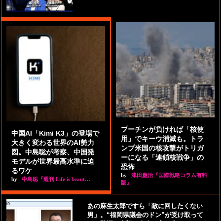
プーチンが負ければ「核使
中国AI「Kimi K3」の登場で
用」でキーウ消滅も。トラ
大きく変わる世界のAI勢力
ンプ米国の核攻撃がトリガ
図。中島聡が考察、中国発
ーになる「連鎖核戦争」の
モデルが世界最高水準に迫
恐怖
るワケ
by
津田慶治『国際戦略コラム有料
by
中島聡『週刊 Life is beaut…
版』
あの麻生太郎ですら「敵に回したくない
男」。“福岡県議会のドン”が受け取って