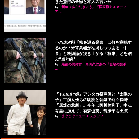
きた驚愕の金額と本人の言い分
by
新恭（あらたきょう）『国家権力＆メディ
ア…
小泉進次郎「核を巡る発言」は何を意味す
るのか？米軍兵器が枯渇しつつある「中
東」と核議論が湧き上がる「極東」とを結
ぶ“点と線”
by
最後の調停官 島田久仁彦の『無敵の交渉・
…
『もののけ姫』アシタカ役声優と『太陽の
子』主演女優らの朗読と音楽で紡ぐ長崎
「原爆の悲劇」。今年は阿川佐和子、中江
有里に加えて、有森也実、魏涼子も出演
by
まぐまぐニュース スタッフ