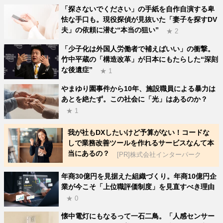
「探さないでください」の手紙を自作自演する卑
怯な手口も。現役探偵が見抜いた「妻子を探すDV
夫」の依頼に潜む“本当の狙い”
★ 2
「少子化は外国人労働者で補えばいい」の衝撃。
竹中平蔵の「構造改革」が日本にもたらした“深刻
な後遺症”
★ 1
やまゆり園事件から10年、施設職員による暴力は
あとを絶たず。この社会に「光」はあるのか？
★ 1
我が社もDXしたいけど予算がない！コードな
しで業務改善ツールを作れるサービスなんて本
当にあるの？
[PR]株式会社インターパーク
年商30億円を見据えた組織づくり。年商10億円企
業が今こそ「上位職評価制度」を見直すべき理由
★ 0
懐中電灯にもなるって一石二鳥。「人感センサー