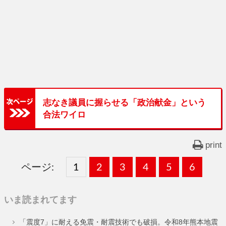
志なき議員に握らせる「政治献金」という
合法ワイロ
print
ページ:
固
1
固
2
,
固
3
,
固
4
,
固
5
,
固
6
,
定
定
定
定
定
定
いま読まれてます
ペ
ペ
ペ
ペ
ペ
ペ
「震度7」に耐える免震・耐震技術でも破損。令和8年熊本地震