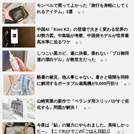
モンベルで買ってよかった「旅行を身軽にしてく
れるアイテム」3選
★ 0
中国AI「Kimi K3」の登場で大きく変わる世界の
AI勢力図。中島聡が考察、中国発モデルが世界最
高水準に迫るワケ
★ 0
しつこい黒カビ、遂に決着。垂れない「プロ御用
達の漂白ゲル」が救世主だった
★ 0
酷暑の被災、他人事じゃない。暑さと暗闇を同時
に解消するポータブル扇風機が3,000円切り
★ 0
山崎実業の新作で「ベランダ用スリッパがすぐ劣
化する」問題が解決！
★ 0
今夜は「鮎」の魅力にやられました。美味しかっ
た～。【こぐれひでこの｢ごはん日記｣】
★ 0