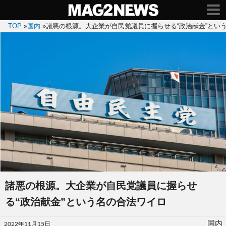
TOP
»
国内
»
諸悪の根源。大企業が自民党議員に握らせる“政治献金”とい
諸悪の根源。大企業が自民党議員に握らせ
る“政治献金”という名の合法ワイロ
投
国内
2022年11月15日