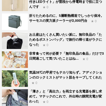
付きLEDライト」が普段から停電時まで役に立つ
んです
★ 0
折りたためるのに、5層断熱構造でしっかり保冷。
サーモスの実力派クーラーが2,000円台
★ 0
お土産はたくさん買いたい派に。無印良品の「た
ためるボストンバッグ」で旅行の帰り道がラクに
なった
★ 0
非常食って何が必要？「無印良品の食品」だけで3
日間過ごして気づいたことはね…
★ 0
気温38℃の甲府でもテカリ知らず。アディクショ
ンのロックミストがマット肌をキープしてくれた
★ 0
「薄さ」と「高出力」を両立する充電器を探し求
めて。マテックのこれで、外出時の隙間充電が変
わった
★ 0