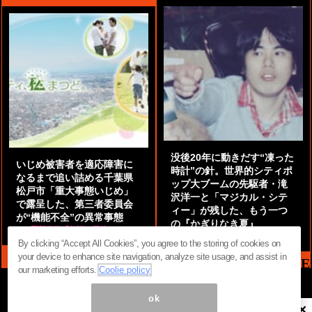
没後20年に動きだす“凍った
いじめ被害者を適応障害に
時計”の針。世界的シティポ
なるまで追い詰める千葉県
ップ大ブームの先駆者・滝
松戸市「重大事態いじめ」
沢洋一と「マジカル・シテ
で露呈した、第三者委員会
ィー」が残した、もう一つ
が“機能不全”の異常事態
の『かぎりなき夏』
by
阿部泰尚『伝説の探偵』
by
都鳥 流星
By clicking “Accept All Cookies”, you agree to the storing of cookies on
your device to enhance site navigation, analyze site usage, and assist in
MAG2 NEWS HEADLINE
our marketing efforts.
Coolie policy
ok
×