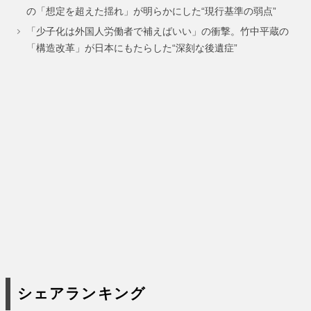
ー
ー
ー
ー
ー
ー
の「想定を超えた揺れ」が明らかにした“現行基準の弱点”
ジ
ジ
ジ
ジ
ジ
ジ
「少子化は外国人労働者で補えばいい」の衝撃。竹中平蔵の
「構造改革」が日本にもたらした“深刻な後遺症”
シェアランキング