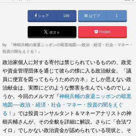
稿
日:
シェア
189
はてブ
1
Pocket
ポスト
by
『神樹兵輔の衰退ニッポンの暗黒地図──政治・経済・社会・マネー・
投資の闇をえぐる！』
政治家個人に対する寄付は禁じられているものの、政党
や資金管理団体を通じて彼らの懐に入る政治献金。「議
員に便宜を図ってもらうためのカネ」としか思えない政
治献金は、実際にどのような弊害を生んでいるのでしょ
うか。今回のメルマガ『
神樹兵輔の衰退ニッポンの暗黒
地図──政治・経済・社会・マネー・投資の闇をえぐ
る！
』では投資コンサルタント＆マネーアナリストの神
樹兵輔さんが、その全貌を詳細に解説。さらに「合法ワ
イロ」でしかない政治資金が認められている現状と、そ