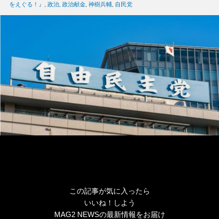
ゴ
グ
をえぐる！』
,
政治
,
政治献金
,
神樹兵輔
,
自民党
リ
ー
この記事が気に入ったら
いいね！しよう
MAG2 NEWSの最新情報をお届け