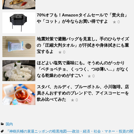
70%オフも！Amazonタイムセールで「焚火台」
や「コット」が今ならお買い得ですよ
★ 0
地震対策で避難バッグを見直し。手のひらサイズ
の「圧縮大判タオル」が汗拭きや身体拭きにも重
宝するよ
★ 0
ほどよい塩気で薬味にも。そうめんのがっかり
「ベチョベチョ、くっつく、つゆ薄い…」がなく
なる乾燥わかめがすごい
★ 0
スタバ、カルディ、ブルーボトル、小川珈琲。店
員さんおすすめのブレンドで、アイスコーヒーを
飲み比べてみた
★ 0
カ
国内
テ
タ
『神樹兵輔の衰退ニッポンの暗黒地図──政治・経済・社会・マネー・投資の闇