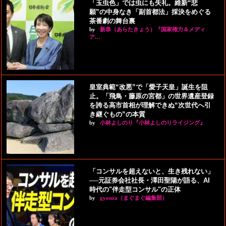
「玉虫色」では虫にも失礼。維新“悲
願”の中身なき「副首都法」採決をめぐる
茶番劇の舞台裏
by
新恭（あらたきょう）『国家権力＆メディ
ア…
皇室典範“改悪”で「愛子天皇」誕生を阻
止。「飛鳥・藤原の宮都」の世界遺産登録
を誇る高市首相が理解できぬ“次世代へ引
き継ぐもの”の本質
by
小林よしのり『小林よしのりライジング』
「コンサルを超えないと、生き残れない」
──元証券会社社長・澤田聖陽が語る、AI
時代の"伴走型コンサル"の正体
by
gyouza（まぐまぐ編集部）