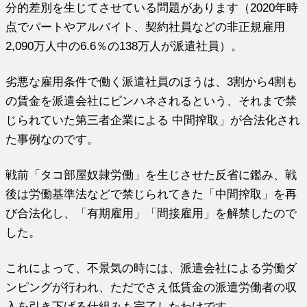
分的差別を生じてさせている問題があります（2020年時
点でパートやアルバイト、契約社員などの非正規雇用
2,090万人中の6.6％の138万人が派遣社員）。
劣悪な雇用条件で働く派遣社員のほうは、3割から4割も
の賃金を派遣会社にピンハネされるという、それまで禁
じられていた第三者企業による 中間搾取」が合法化され
た事例なのです。
戦前「タコ部屋奴隷労働」を生じさせた反省に鑑み、戦
後は労働基準法などで禁じられてきた「中間搾取」を再
び合法化し、「有期雇用」「間接雇用」を解禁したので
した。
これによって、不景気の時には、派遣会社による労働ダ
ンピングが行われ、ただでさえ低賃金の派遣労働者の収
入を引き下げる仕組みも完了したわけです。