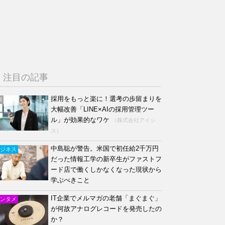
注目の記事
採用をもっと楽に！選考の歩留まりを
R
大幅改善「LINE×AIの採用管理ツー
ル」が効果的なワケ
（株式会社アイシ
ス）
中島聡が警告。米国で初任給2千万円
ジネス
だった情報工学の新卒生がファストフ
ード店で働くしかなくなった現状から
学ぶべきこと
IT企業でメルマガの老舗「まぐまぐ」
ンタメ
が何故アナログレコードを発売したの
か？