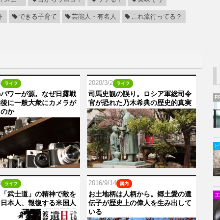
ト
できる子育て
芸能人・有名人
これ流行ってる？
4
2020/3/2
ライフ
ライフ
のパワーが源。なぜ日露戦
司馬史観の誤り。ロシア軍総司令
P
結後に一般大衆にカメラが
官が恐れた乃木希典の歴史的真実
たのか
ビ
8
2016/9/14
ライフ
国内
】「武士道」の精神で敵を
お土地柄は人柄から。郷土愛の遺
エ
る日本人、報復する米国人
伝子が歴史上の偉人を生み出して
いる