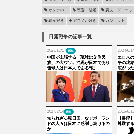
オンナの！
恋愛・結婚
裏技・ダイエッ
猫が好き
アニメが好き
ガジェット
日露戦争の記事一覧
2025/12/17
2024/8/1
国際
中国が主張する「琉球は先住民
エロス
族」の大ウソ。沖縄が日本であり
争の終
琉球人は日本人である“動…
広がっ
2017/2/14
2016/9/1
国際
知られざる親日国。なぜポーラン
【書評
ドの人々は日本に感謝し続けるの
尊敬す
か