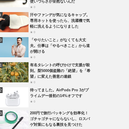
使いづらさが全然ないんだ
★ 0
汗やファンデが気になるキャップ。
専用ネットを使ったら、洗濯機で気
軽に洗えるようになりました
★ 0
「やりたいこと」がなくても大丈
夫。仕事は「やるべきこと」から道
が開ける
★ 0
有名タレントの呼びかけで支援が殺
到。梨5000個盗難の「絶望」を「希
望」に変えた善意の連鎖
★ 0
待ってました。AirPods Pro 3がプ
ライムデー後初の14%オフです
★ 0
200円で旅行パッキングを効率化！
ゴチャゴチャにならないし、ロスバ
ゲ対策にもなる裏技を見つけた