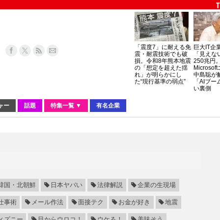
「震度7」に耐える免
巨大IT企
震・耐震技術でも破
「見えな
損。令和8年熊本地震
250兆円
の「想定を超えた揺
Micros
れ」が明らかにし
中島聡が
た“現行基準の弱点”
「AIブー
い裏側
ャー
話題
特集一覧 ▼
有名企業
韓国・北朝鮮
日本ヤバい
法律解説
企業の生現場
仕事術
メール作法
面接テク
お金が好き
地震
ィズニー
目からウロコ！
ウケる！
美味そう