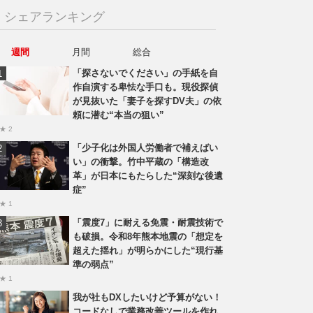
シェアランキング
週間
月間
総合
「探さないでください」の手紙を自
作自演する卑怯な手口も。現役探偵
が見抜いた「妻子を探すDV夫」の依
頼に潜む“本当の狙い”
★ 2
「少子化は外国人労働者で補えばい
い」の衝撃。竹中平蔵の「構造改
革」が日本にもたらした“深刻な後遺
症”
★ 1
「震度7」に耐える免震・耐震技術で
も破損。令和8年熊本地震の「想定を
超えた揺れ」が明らかにした“現行基
準の弱点”
★ 1
我が社もDXしたいけど予算がない！
コードなしで業務改善ツールを作れ