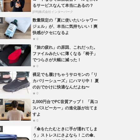
るサービスなんて本当にあるの？
[PR]株式会社インターパーク
数量限定の「夏に使いたいシャワー
ジェル」が、本当に気持ちいい！爽
快感がクセになるよ
★ 0
「旅の疲れ」の原因、これだった。
ファイルみたいに薄くなる「椅子」
でつらさが大幅に減った！
★ 0
裸足でも履けちゃうサロモンの「リ
カバリーシューズ」にハマり中！ 夏
のおでかけに快適なんだよね〜
★ 0
2,000円台でPC音質アップ！ 「高コ
スパスピーカー」の進化版が出てま
すよ
★ 0
「傘をたたむときに手が濡れてしま
う」ストレスにさよなら！この傘、