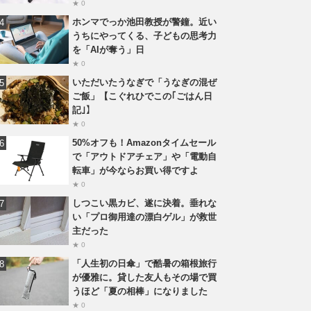
★ 0
ホンマでっか池田教授が警鐘。近い
うちにやってくる、子どもの思考力
を「AIが奪う」日
★ 0
いただいたうなぎで「うなぎの混ぜ
ご飯」【こぐれひでこの｢ごはん日
記｣】
★ 0
50%オフも！Amazonタイムセール
で「アウトドアチェア」や「電動自
転車」が今ならお買い得ですよ
★ 0
しつこい黒カビ、遂に決着。垂れな
い「プロ御用達の漂白ゲル」が救世
主だった
★ 0
「人生初の日傘」で酷暑の箱根旅行
が優雅に。貸した友人もその場で買
うほど「夏の相棒」になりました
★ 0