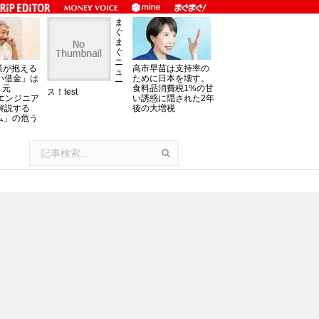
ま
ぐ
ま
ぐ
ニ
業が抱える
高市早苗は支持率の
ュ
い借金」は
ために日本を壊す。
ー
。元
食料品消費税1%の甘
ス！test
oftエンジニア
い誘惑に隠された2年
解説する
後の大増税
ム」の危う