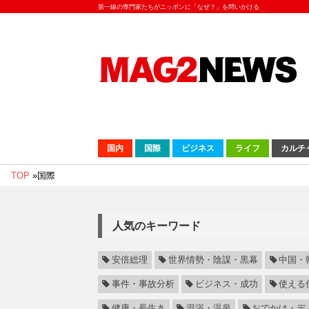
第一線の専門家たちがニッポンに「なぜ？」を問いかける
国内
国際
ビジネス
ライフ
カルチ
TOP
»
国際
人気のキーワード
安倍総理
世界情勢・陰謀・黒幕
中国・
事件・事故分析
ビジネス・成功
使える
健康・長生き
混浴・温泉
おでかけ・デ