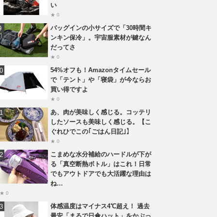
い
★ 0
バッグインの小サイズで「30時間キ
ンキン保冷」。宇宙服素材が鍵なん
だってさ
★ 0
54%オフも！Amazonタイムセール
で「テント」や「寝袋」が今ならお
買い得ですよ
★ 0
あ、肉が美味しく感じる。コッテリ
したソースも美味しく感じる。【こ
ぐれひでこの｢ごはん日記｣】
★ 0
こまめな水分補給のハードルが下が
る「真空断熱ボトル」はこれ！日常
でもアウトドアでも大活躍な理由は
ね…
★ 0
体感温度はマイナス4℃超え！ 過去
最安「まるで日傘ハット」をかぶっ