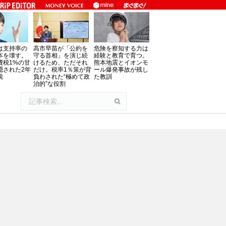
は支持率の
高市早苗が「公約を
危険を察知する力は
本を壊す。
守る首相」を演じ続
経験と教育で育つ。
費税1%の甘
けるため、ただそれ
熊本地震とイオンモ
隠された2年
だけ。税率1％策が背
ール爆発事故が残し
税
負わされた“極めて政
た教訓
治的”な役割