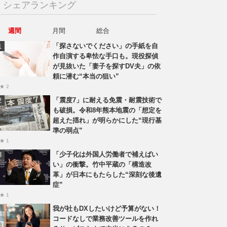
シェアランキング
週間
月間
総合
「探さないでください」の手紙を自
作自演する卑怯な手口も。現役探偵
が見抜いた「妻子を探すDV夫」の依
頼に潜む“本当の狙い”
★ 2
「震度7」に耐える免震・耐震技術で
も破損。令和8年熊本地震の「想定を
超えた揺れ」が明らかにした“現行基
準の弱点”
★ 1
「少子化は外国人労働者で補えばい
い」の衝撃。竹中平蔵の「構造改
革」が日本にもたらした“深刻な後遺
症”
★ 1
我が社もDXしたいけど予算がない！
コードなしで業務改善ツールを作れ