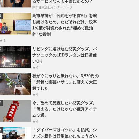
るサービスなんて本当にあるの？
[PR]株式会社インターパーク
高市早苗が「公約を守る首相」を演
じ続けるため、ただそれだけ。税率
1％策が背負わされた“極めて政治
的”な役割
★ 1
リビングに溶け込む防災グッズ。パ
ナソニックのLEDランタンは日常使
いOK
★ 0
枝がぐにゃりと潰れない。6,930円の
「武骨な園芸ハサミ」に替えて大正
解でした
★ 0
今、改めて見直したい防災グッズ。
「備える」だけじゃない優秀アイテ
ム３選。
★ 0
「ダイバーズはゴツい」を払拭。シ
チズン新作は日常使いにちょうどい