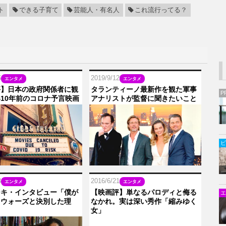
ト
できる子育て
芸能人・有名人
これ流行ってる？
6
2019/9/12
エンタメ
エンタメ
評】日本の政府関係者に観
タランティーノ最新作を観た軍事
P
10年前のコロナ予言映画
アナリストが監督に聞きたいこと
ビ
8
2016/6/21
エンタメ
エンタメ
シキ・インタビュー「僕が
【映画評】単なるパロディと侮る
エ
・ウォーズと決別した理
なかれ。実は深い秀作「縮みゆく
女」