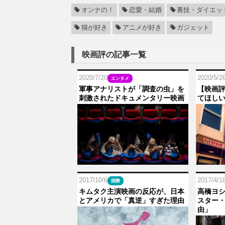
オンナの！
恋愛・結婚
裏技・ダイエッ
猫が好き
アニメが好き
ガジェット
映画評の記事一覧
2020/7/20
2020/5/2
エンタメ
軍事アナリストが「調査の虫」を
【映画
刺激されたドキュメンタリー映画
てほしい
2017/10/6
2017/4/1
国際
キムタク主演映画の反応が、日本
高橋ヨ
とアメリカで「真逆」すぎた理由
スター
由」