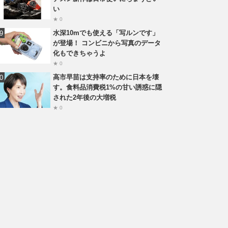
い
★ 0
水深10mでも使える「写ルンです」
が登場！ コンビニから写真のデータ
化もできちゃうよ
★ 0
高市早苗は支持率のために日本を壊
す。食料品消費税1%の甘い誘惑に隠
された2年後の大増税
★ 0