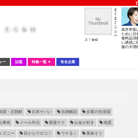
ま
ぐ
ま
ぐ
ニ
高市早苗
ュ
ために日
ー
食料品消
ス！test
い誘惑に
後の大増
ャー
話題
特集一覧 ▼
有名企業
韓国・北朝鮮
日本ヤバい
法律解説
企業の生現場
仕事術
メール作法
面接テク
お金が好き
地震
ィズニー
目からウロコ！
ウケる！
美味そう