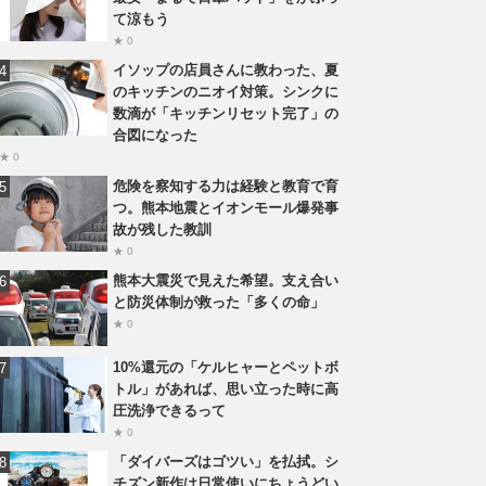
て涼もう
★ 0
イソップの店員さんに教わった、夏
のキッチンのニオイ対策。シンクに
数滴が「キッチンリセット完了」の
合図になった
★ 0
危険を察知する力は経験と教育で育
つ。熊本地震とイオンモール爆発事
故が残した教訓
★ 0
熊本大震災で見えた希望。支え合い
と防災体制が救った「多くの命」
★ 0
10%還元の「ケルヒャーとペットボ
トル」があれば、思い立った時に高
圧洗浄できるって
★ 0
「ダイバーズはゴツい」を払拭。シ
チズン新作は日常使いにちょうどい