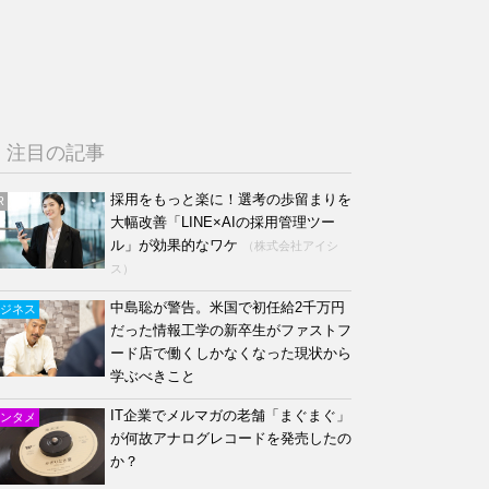
注目の記事
採用をもっと楽に！選考の歩留まりを
R
大幅改善「LINE×AIの採用管理ツー
ル」が効果的なワケ
（株式会社アイシ
ス）
中島聡が警告。米国で初任給2千万円
ジネス
だった情報工学の新卒生がファストフ
ード店で働くしかなくなった現状から
学ぶべきこと
IT企業でメルマガの老舗「まぐまぐ」
ンタメ
が何故アナログレコードを発売したの
か？