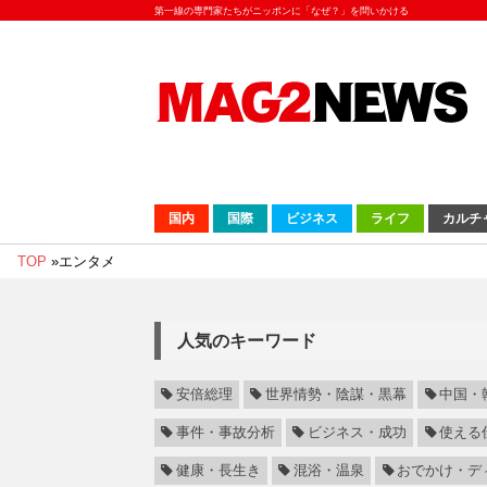
第一線の専門家たちがニッポンに「なぜ？」を問いかける
国内
国際
ビジネス
ライフ
カルチ
TOP
»
エンタメ
人気のキーワード
安倍総理
世界情勢・陰謀・黒幕
中国・
事件・事故分析
ビジネス・成功
使える
健康・長生き
混浴・温泉
おでかけ・デ