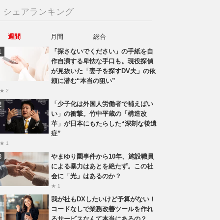
シェアランキング
週間
月間
総合
「探さないでください」の手紙を自
作自演する卑怯な手口も。現役探偵
が見抜いた「妻子を探すDV夫」の依
頼に潜む“本当の狙い”
★ 2
「少子化は外国人労働者で補えばい
い」の衝撃。竹中平蔵の「構造改
革」が日本にもたらした“深刻な後遺
症”
★ 1
やまゆり園事件から10年、施設職員
による暴力はあとを絶たず。この社
会に「光」はあるのか？
★ 1
我が社もDXしたいけど予算がない！
コードなしで業務改善ツールを作れ
るサービスなんて本当にあるの？