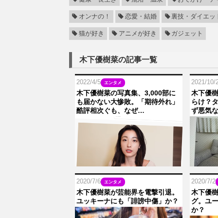
オンナの！
恋愛・結婚
裏技・ダイエッ
猫が好き
アニメが好き
ガジェット
木下優樹菜の記事一覧
2022/4/5
2021/10/
エンタメ
木下優樹菜の写真集、3,000部に
木下優
も届かない大惨敗。「期待外れ」
らけ？
酷評相次ぐも、なぜ…
ず悪気
2020/7/6
2020/7/2
エンタメ
木下優樹菜が芸能界を電撃引退。
木下優
ユッキーナにも「誹謗中傷」か？
グ。ユ
か？