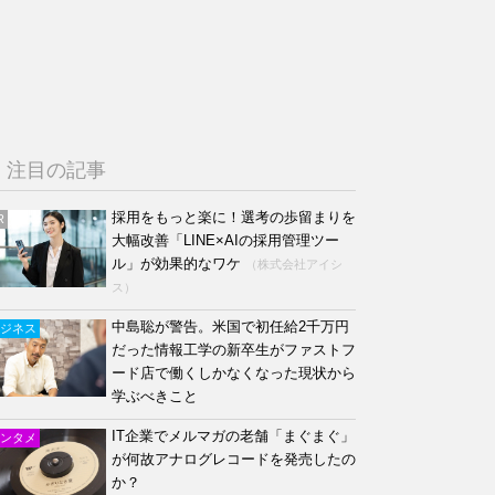
注目の記事
採用をもっと楽に！選考の歩留まりを
R
大幅改善「LINE×AIの採用管理ツー
ル」が効果的なワケ
（株式会社アイシ
ス）
中島聡が警告。米国で初任給2千万円
ジネス
だった情報工学の新卒生がファストフ
ード店で働くしかなくなった現状から
学ぶべきこと
IT企業でメルマガの老舗「まぐまぐ」
ンタメ
が何故アナログレコードを発売したの
か？