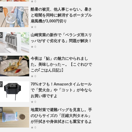
★ 0
酷暑の被災、他人事じゃない。暑さ
と暗闇を同時に解消するポータブル
扇風機が3,000円切り
★ 0
山崎実業の新作で「ベランダ用スリ
ッパがすぐ劣化する」問題が解決！
★ 0
今夜は「鮎」の魅力にやられまし
た。美味しかった～。【こぐれひで
この｢ごはん日記｣】
★ 0
70%オフも！Amazonタイムセール
で「焚火台」や「コット」が今なら
お買い得ですよ
★ 0
地震対策で避難バッグを見直し。手
のひらサイズの「圧縮大判タオル」
が汗拭きや身体拭きにも重宝するよ
★ 0