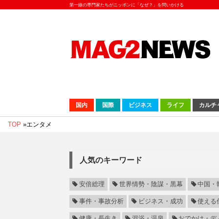
第一線の専門家たちがニッポンに「なぜ？」を問いかける
国内
国際
ビジネス
ライフ
カルチ
TOP
»
エンタメ
人気のキーワード
安倍総理
世界情勢・陰謀・黒幕
中国・
事件・事故分析
ビジネス・成功
使える
健康・長生き
混浴・温泉
おでかけ・デ