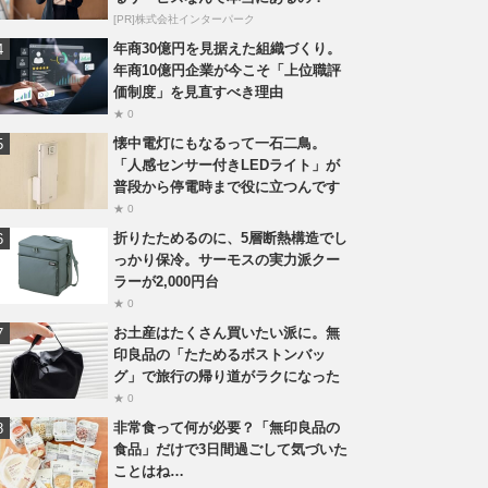
[PR]株式会社インターパーク
年商30億円を見据えた組織づくり。
年商10億円企業が今こそ「上位職評
価制度」を見直すべき理由
★ 0
懐中電灯にもなるって一石二鳥。
「人感センサー付きLEDライト」が
普段から停電時まで役に立つんです
★ 0
折りたためるのに、5層断熱構造でし
っかり保冷。サーモスの実力派クー
ラーが2,000円台
★ 0
お土産はたくさん買いたい派に。無
印良品の「たためるボストンバッ
グ」で旅行の帰り道がラクになった
★ 0
非常食って何が必要？「無印良品の
食品」だけで3日間過ごして気づいた
ことはね…