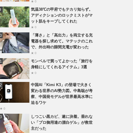
★ 0
気温38℃の甲府でもテカリ知らず。
アディクションのロックミストがマ
ット肌をキープしてくれた
★ 0
「薄さ」と「高出力」を両立する充
電器を探し求めて。マテックのこれ
で、外出時の隙間充電が変わった
★ 0
モンベルで買ってよかった「旅行を
身軽にしてくれるアイテム」3選
★ 0
中国AI「Kimi K3」の登場で大きく
変わる世界のAI勢力図。中島聡が考
察、中国発モデルが世界最高水準に
迫るワケ
★ 0
しつこい黒カビ、遂に決着。垂れな
い「プロ御用達の漂白ゲル」が救世
主だった