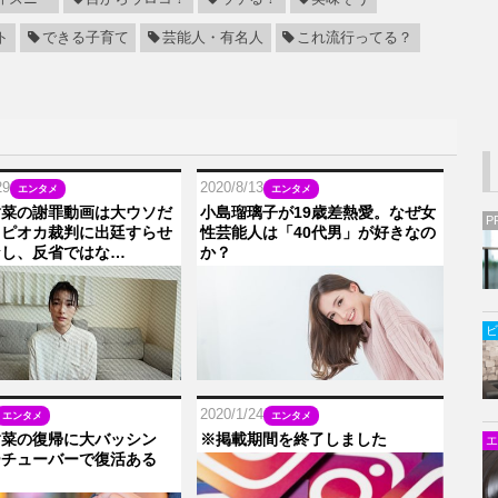
ト
できる子育て
芸能人・有名人
これ流行ってる？
29
2020/8/13
エンタメ
エンタメ
樹菜の謝罪動画は大ウソだ
小島瑠璃子が19歳差熱愛。なぜ女
P
タピオカ裁判に出廷すらせ
性芸能人は「40代男」が好きなの
なし、反省ではな…
か？
ビ
2020/1/24
エンタメ
エンタメ
樹菜の復帰に大バッシン
※掲載期間を終了しました
エ
ーチューバーで復活ある