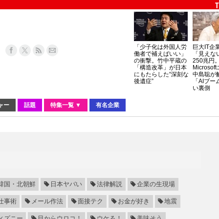
「少子化は外国人労
巨大IT企
働者で補えばいい」
「見えな
の衝撃。竹中平蔵の
250兆円
「構造改革」が日本
Micros
にもたらした“深刻な
中島聡が
後遺症”
「AIブー
い裏側
ャー
話題
特集一覧 ▼
有名企業
韓国・北朝鮮
日本ヤバい
法律解説
企業の生現場
仕事術
メール作法
面接テク
お金が好き
地震
ィズニー
目からウロコ！
ウケる！
美味そう