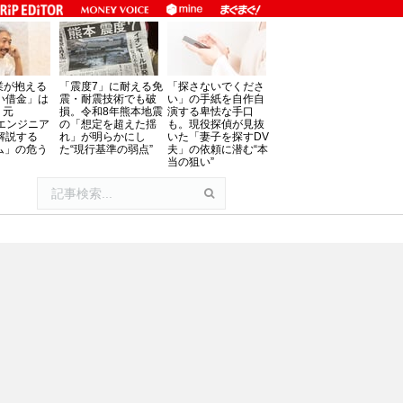
業が抱える
「震度7」に耐える免
「探さないでくださ
い借金」は
震・耐震技術でも破
い」の手紙を自作自
。元
損。令和8年熊本地震
演する卑怯な手口
oftエンジニア
の「想定を超えた揺
も。現役探偵が見抜
解説する
れ」が明らかにし
いた「妻子を探すDV
ム」の危う
た“現行基準の弱点”
夫」の依頼に潜む“本
当の狙い”