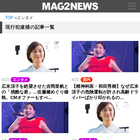
TOP
»
エンタメ
現行犯逮捕の記事一覧
4/23
エンタメ
4/22
国内
広末涼子を絶望させた吉岡里帆と
【精神科医・和田秀樹】なぜ広末
の「残酷な差」…佐藤健めぐり確
涼子の危険運転が許され高齢ドラ
執、CMオファーもすべ…
イバーばかり叩かれるの…