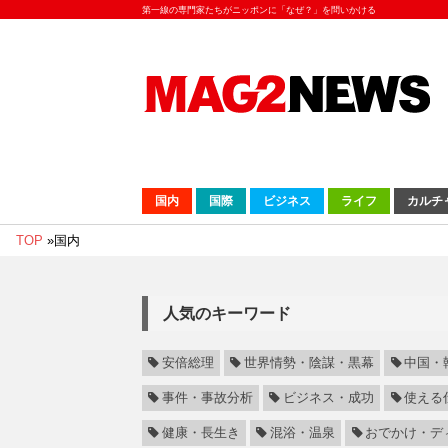
第一線の専門家たちがニッポンに「なぜ？」を問いかける
国内
国際
ビジネス
ライフ
カルチ
TOP
»
国内
人気のキーワード
安倍総理
世界情勢・陰謀・黒幕
中国・
事件・事故分析
ビジネス・成功
使える
健康・長生き
混浴・温泉
おでかけ・デ