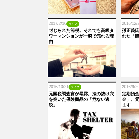
2017/2/16
2016/12/
ライフ
封じられた節税。それでも高級タ
孫正義氏
ワーマンションが一瞬で売れる理
れた「
由
2016/10/21
2016/9/2
ライフ
元国税調査官が暴露。法の抜け穴
定期預
を突いた保険商品の「危ない逃
金」、
税」
ます