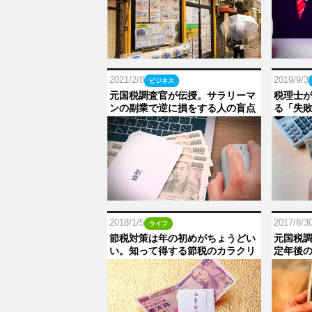
2021/2/8
2019/9/3
ビジネス
元国税調査官が伝授。サラリーマ
税理士
ンの副業で逆に損をする人の盲点
る「失
2018/1/5
2017/8/3
ライフ
節税対策は年の初めがちょうどい
元国税
い。知って得する節税のカラクリ
定年後