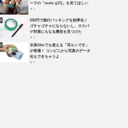
ーラの「moto g37j」を見てほしい
★ 0
200円で旅行パッキングを効率化！
ゴチャゴチャにならないし、ロスバ
ゲ対策にもなる裏技を見つけた
★ 0
水深10mでも使える「写ルンです」
が登場！ コンビニから写真のデータ
化もできちゃうよ
★ 0