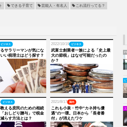
ト
できる子育て
芸能人・有名人
これ流行ってる？
2022/10/19
ビジネス
ビジネス
するサラリーマンが気にな
武富士創業者一族による「史上最
P
。いい税理士はどう探す？
大の節税」はなぜ可能だったの
か？
ビ
4
2021/8/17
ビジネス
国内
が教える庶民のための相続
これも小泉・竹中“カネ持ち優
エ
。「おしどり贈与」で税金
遇”の一環。日本から「長者番
に減らす方法とは？
付」が消えたワケ