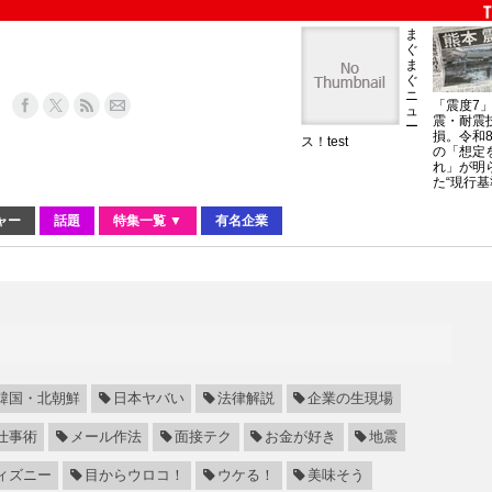
ま
ぐ
ま
ぐ
ニ
「震度7
ュ
震・耐震
ー
損。令和
ス！test
の「想定
れ」が明
た“現行基
ャー
話題
特集一覧 ▼
有名企業
韓国・北朝鮮
日本ヤバい
法律解説
企業の生現場
仕事術
メール作法
面接テク
お金が好き
地震
ィズニー
目からウロコ！
ウケる！
美味そう