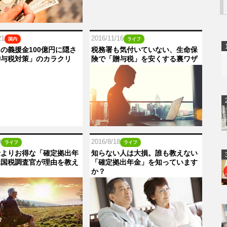
21
2016/11/16
国内
ライフ
の義援金100億円に隠さ
税務署も気付いていない、生命保
贈与税対策」のカラクリ
険で「贈与税」を安くする裏ワザ
0
2016/8/18
ライフ
ライフ
金よりお得な「確定拠出年
知らない人は大損。誰も教えない
元国税調査官が理由を教え
「確定拠出年金」を知っています
か？