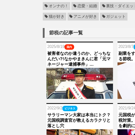
オンナの！
恋愛・結婚
裏技・ダイエッ
猫が好き
アニメが好き
ガジェット
節税の記事一覧
2025/8/19
2023/8/7
国内
被害者なのか違うのか、どっちな
副業を
んだい?!なかやまきんに君「元マ
る節税
ネージャー逮捕事件」…
2022/9/2
2021/9/2
ビジネス
サラリーマン大家は本当にトク？
元国税
元国税調査官が教えるカラクリと
税対策
落とし穴
を劇的