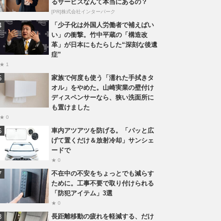
るサービスなんて本当にあるの？
[PR]株式会社インターパーク
「少子化は外国人労働者で補えばい
い」の衝撃。竹中平蔵の「構造改
革」が日本にもたらした“深刻な後遺
症”
★ 1
家族で何度も使う「濡れた手拭きタ
オル」をやめた。山崎実業の壁付け
ディスペンサーなら、狭い洗面所に
も置けました
★ 0
車内アツアツを防げる。「パッと広
げて置くだけ＆放射冷却」サンシェ
ードで
★ 0
不在中の不安をちょっとでも減らす
ために。工事不要で取り付けられる
「防犯アイテム」3選
★ 0
長距離移動の疲れを軽減する、だけ