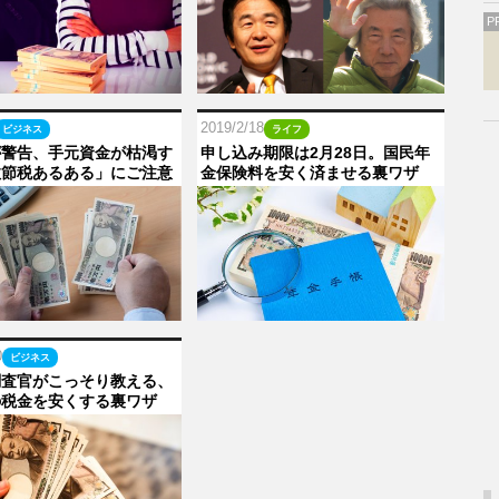
P
2019/2/18
ビジネス
ライフ
が警告、手元資金が枯渇す
申し込み期限は2月28日。国民年
敗節税あるある」にご注意
金保険料を安く済ませる裏ワザ
0
ビジネス
調査官がこっそり教える、
の税金を安くする裏ワザ