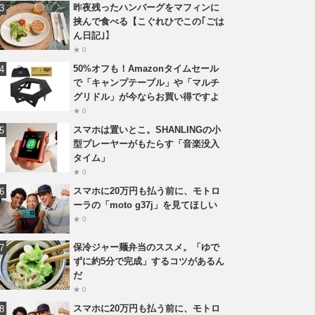
昨夜残ったハンバーグをマフィンに
挟んで食べる【こぐれひでこの｢ごは
ん日記｣】
★ 0
50%オフも！Amazonタイムセール
で「キャンプテーブル」や「マルチ
グリドル」が今ならお買い得ですよ
★ 0
スマホは置いとこ。SHANLINGの小
型プレーヤーがもたらす「音楽没入
タイム」
★ 0
スマホに20万円も払う前に、モトロ
ーラの「moto g37j」を見てほしい
★ 0
保冷ジャー麺弁当のススメ。「ゆで
ずに約5分で完成」するコツがあるん
だ
★ 0
スマホに20万円も払う前に、モトロ