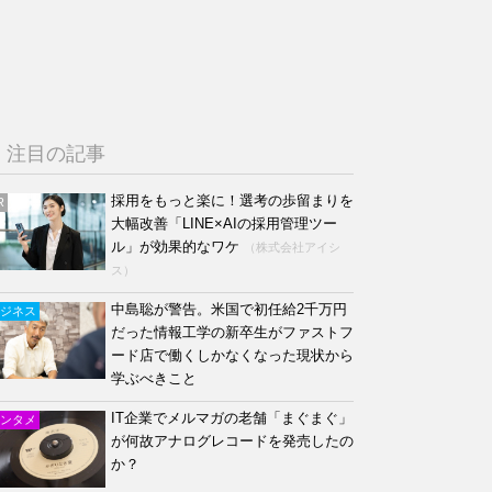
注目の記事
採用をもっと楽に！選考の歩留まりを
R
大幅改善「LINE×AIの採用管理ツー
ル」が効果的なワケ
（株式会社アイシ
ス）
中島聡が警告。米国で初任給2千万円
ジネス
だった情報工学の新卒生がファストフ
ード店で働くしかなくなった現状から
学ぶべきこと
IT企業でメルマガの老舗「まぐまぐ」
ンタメ
が何故アナログレコードを発売したの
か？