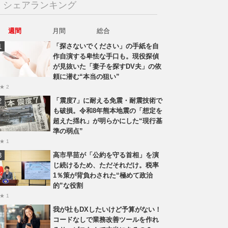
シェアランキング
週間
月間
総合
「探さないでください」の手紙を自
作自演する卑怯な手口も。現役探偵
が見抜いた「妻子を探すDV夫」の依
頼に潜む“本当の狙い”
★ 2
「震度7」に耐える免震・耐震技術で
も破損。令和8年熊本地震の「想定を
超えた揺れ」が明らかにした“現行基
準の弱点”
★ 1
高市早苗が「公約を守る首相」を演
じ続けるため、ただそれだけ。税率
1％策が背負わされた“極めて政治
的”な役割
★ 1
我が社もDXしたいけど予算がない！
コードなしで業務改善ツールを作れ