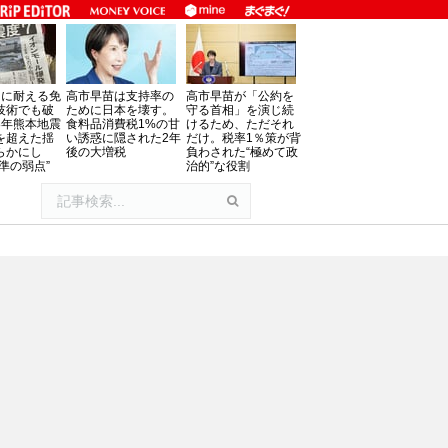
」に耐える免
高市早苗は支持率の
高市早苗が「公約を
技術でも破
ために日本を壊す。
守る首相」を演じ続
8年熊本地震
食料品消費税1%の甘
けるため、ただそれ
を超えた揺
い誘惑に隠された2年
だけ。税率1％策が背
らかにし
後の大増税
負わされた“極めて政
準の弱点”
治的”な役割