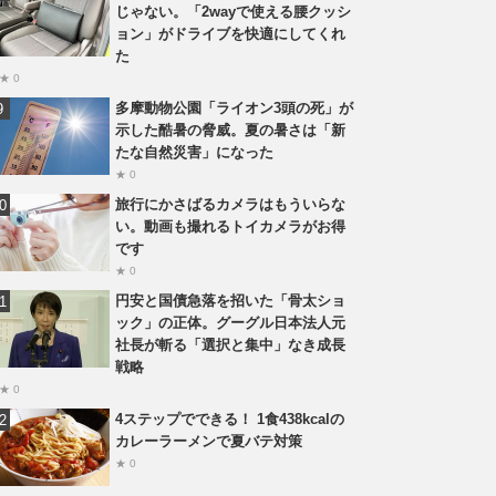
じゃない。「2wayで使える腰クッシ
ョン」がドライブを快適にしてくれ
た
★ 0
多摩動物公園「ライオン3頭の死」が
示した酷暑の脅威。夏の暑さは「新
たな自然災害」になった
★ 0
旅行にかさばるカメラはもういらな
い。動画も撮れるトイカメラがお得
です
★ 0
円安と国債急落を招いた「骨太ショ
ック」の正体。グーグル日本法人元
社長が斬る「選択と集中」なき成長
戦略
★ 0
4ステップでできる！ 1食438kcalの
カレーラーメンで夏バテ対策
★ 0