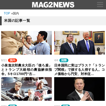
TOP
»
国内
米国の記事一覧
6/11
国内
4/4
国際
小泉進次郎農水大臣の「後ろ盾」
日本国民に実はプラス？「トラン
とトランプ大統領の農協解体指
プ関税」で損する人得する人。コ
令。5キロ1700円“古…
メ価格から円安、対米従…