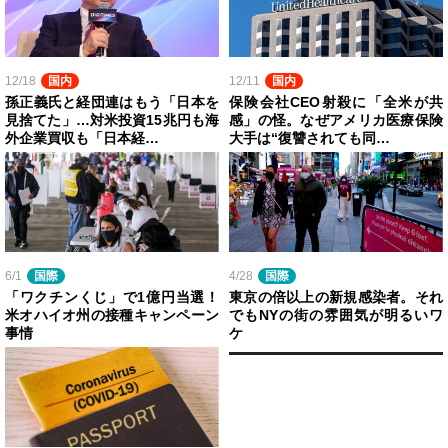
12/18
国内
12/11
国内
孫正義氏と経団連はもう「日本を
保険会社CEO射殺に「全米が共
見捨てた」…対米投資15兆円も海
感」の怪。なぜアメリカ医療保険
外企業買収も「日本経…
大手は“復讐されても同…
6/1
国際
4/28
国際
「ワクチンくじ」で1億円当選！
東京の倍以上の新規感染者。それ
米オハイオ州の接種キャンペーン
でもNYの街の雰囲気が明るいワ
事情
ケ