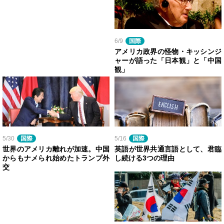
6/9
国際
アメリカ政界の怪物・キッシンジ
ャーが語った「日本観」と「中国
観」
5/30
国際
5/16
国際
世界のアメリカ離れが加速。中国
英語が世界共通言語として、君臨
からもナメられ始めたトランプ外
し続ける3つの理由
交