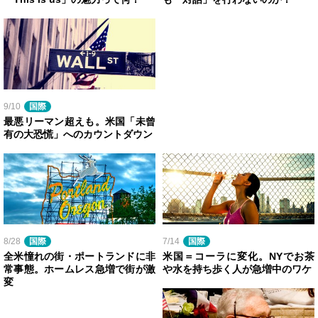
9/10
国際
最悪リーマン超えも。米国「未曾
有の大恐慌」へのカウントダウン
8/28
国際
7/14
国際
全米憧れの街・ポートランドに非
米国＝コーラに変化。NYでお茶
常事態。ホームレス急増で街が激
や水を持ち歩く人が急増中のワケ
変