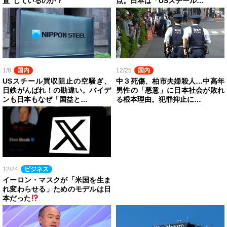
置”しているのか？
点。日本は「USスチール…
1/8
国内
12/25
国内
USスチール買収阻止の空騒ぎ、
中３死傷、柏市夫婦殺人…中高年
日鉄がんばれ！の勘違い。バイデ
男性の「悪意」に日本社会が敗れ
ンも日本もなぜ「国益と…
る根本理由。犯罪抑止に…
12/24
ビジネス
イーロン・マスクが「米国を生ま
れ変わらせる」ためのモデルは日
本だった