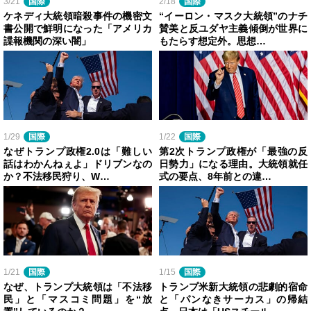
3/21
国際
2/18
国際
ケネディ大統領暗殺事件の機密文
“イーロン・マスク大統領”のナチ
書公開で鮮明になった「アメリカ
賛美と反ユダヤ主義傾倒が世界に
諜報機関の深い闇」
もたらす想定外。思想…
1/29
国際
1/22
国際
なぜトランプ政権2.0は「難しい
第2次トランプ政権が「最強の反
話はわかんねぇよ」ドリブンなの
日勢力」になる理由。大統領就任
か？不法移民狩り、W…
式の要点、8年前との違…
1/21
国際
1/15
国際
なぜ、トランプ大統領は「不法移
トランプ米新大統領の悲劇的宿命
民」と「マスコミ問題」を“放
と「パンなきサーカス」の帰結