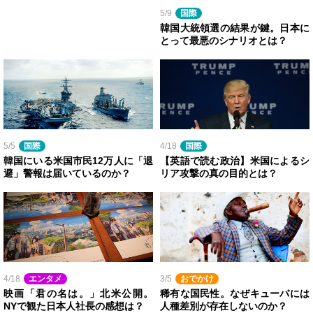
5/9
国際
韓国大統領選の結果が鍵。日本に
とって最悪のシナリオとは？
5/5
国際
4/18
国際
韓国にいる米国市民12万人に「退
【英語で読む政治】米国によるシ
避」警報は届いているのか？
リア攻撃の真の目的とは？
4/18
エンタメ
3/5
おでかけ
映画「君の名は。」北米公開。
稀有な国民性。なぜキューバには
NYで観た日本人社長の感想は？
人種差別が存在しないのか？