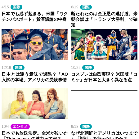
4/15
国際
6/19
国際
日本でも必ず起きる。米国「ワク
断たれたのは金正恩の逃げ道。米
チンパスポート」賛否議論の中身
朝会談は「トランプ大勝利」で確
定
12/19
国際
10/22
国際
日本とは違う意味で過酷？「AO
コスプレは自己実現？ 米国版「コ
入試の本場」アメリカの受験事情
ミケ」が日本と大きく異なる点
10/4
エンタメ
9/18
国際
日本でも放送決定。全米が泣いた
なぜ北朝鮮とアメリカはいつまで
「This is us」の魅力って何？
も「対話」を行わないのか？