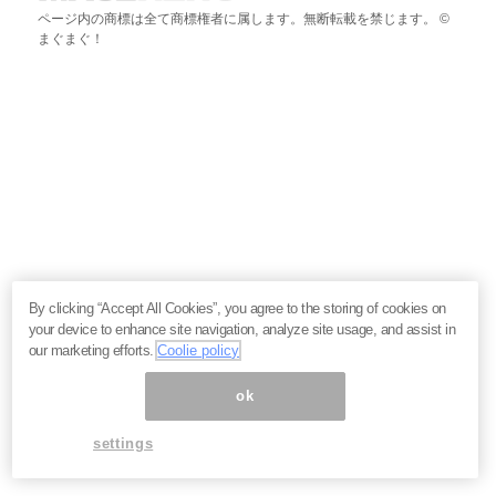
ページ内の商標は全て商標権者に属します。無断転載を禁じます。 ©
まぐまぐ！
By clicking “Accept All Cookies”, you agree to the storing of cookies on
your device to enhance site navigation, analyze site usage, and assist in
our marketing efforts.
Coolie policy
ok
settings