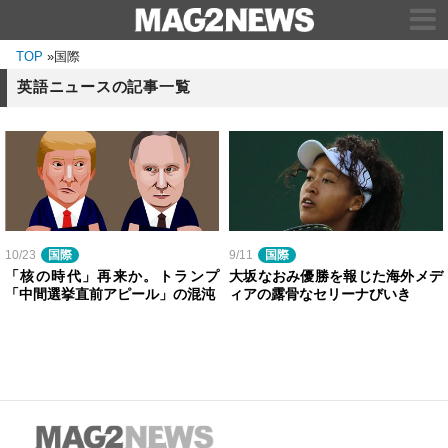
TOP
»
国際
英語ニュースの記事一覧
10/23
国際
9/11
国際
「核の時代」再来か。トランプ
大坂なおみ優勝を報じた海外メデ
「中間選挙直前アピール」の混沌
ィアの露骨なセリーナびいき