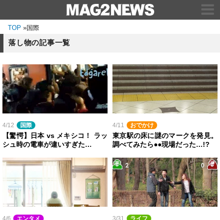
TOP
»
国際
落し物の記事一覧
4/12
国際
4/11
おでかけ
【驚愕】日本 vs メキシコ！ ラッ
東京駅の床に謎のマークを発見。
シュ時の電車が違いすぎた…
調べてみたら●●現場だった…!?
4/6
エンタメ
3/31
ライフ