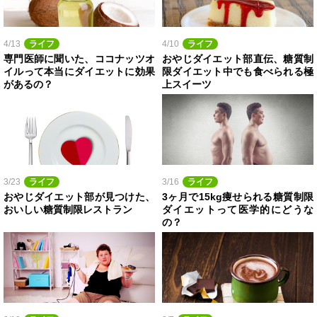
4/13
ライフ
4/10
ライフ
専門医師に聞いた、ココナッツオ
おやじダイエット部直伝、糖質制
イルって本当にダイエットに効果
限ダイエット中でも食べられる極
があるの？
上スイーツ
3/23
ライフ
3/16
ライフ
おやじダイエット部が見つけた、
3ヶ月で15kg痩せられる糖質制限
おいしい糖質制限レストラン
ダイエットって医学的にどうな
の？