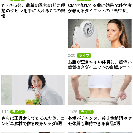
たった5分。薄着の季節の前に理
CMで流れてる薬に効果？科学者
想のクビレを手に入れる7つの習
が教えるダイエットの「裏ワザ」
慣
2/20
ライフ
お腹が空きやすい体質に。超怖い
糖質抜きダイエットの自滅ルート
1/18
ライフ
11/28
ライフ
さらば正月太りでたるんだ体。コ
冬場がチャンス。冷え性解消やヤ
ンビニ素材で作る痩身サラダ5選
セ体質も期待できる食品3選