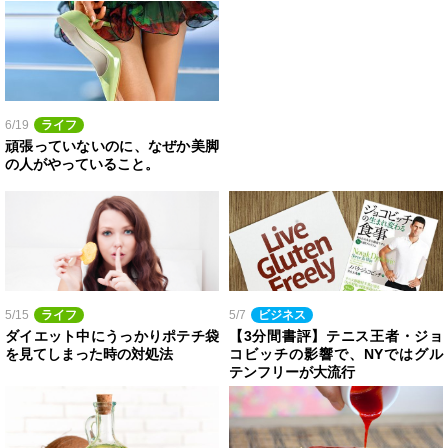
6/19
ライフ
頑張っていないのに、なぜか美脚
の人がやっていること。
5/15
ライフ
5/7
ビジネス
ダイエット中にうっかりポテチ袋
【3分間書評】テニス王者・ジョ
を見てしまった時の対処法
コビッチの影響で、NYではグル
テンフリーが大流行