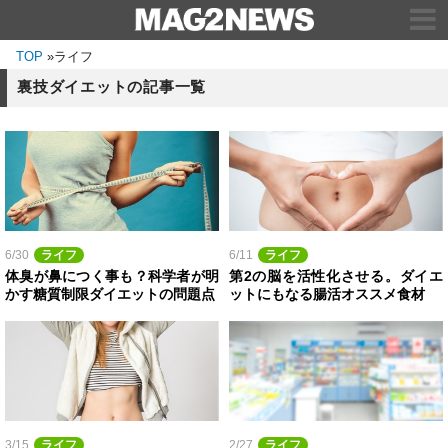
TOP
»
ライフ
裏技ダイエットの記事一覧
6/30
ライフ
6/11
ライフ
体臭が鼻につく事も？科学者が明
第2の脳を活性化させる。ダイエ
かす糖質制限ダイエットの問題点
ットにもなる腸活オススメ食材
3/15
ライフ
2/27
ライフ