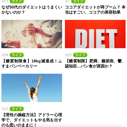
3/13
ライフ
3/7
ライフ
なぜ30代のダイエットはうまくい
ココアダイエットが再ブーム？ 本
かないのか？
当はすごい、ココアの美容効果
2/28
ライフ
2/15
ライフ
【糖質制限食】18kg減達成！ふ
【糖質制限】肥満、糖尿病、鬱、
すまパンベーカリー
認知症…パン食が原因か？
1/12
ライフ
【理性の操縦方法】アドラー心理
学で、ダイエットもやる気を出す
のも思いのままに！