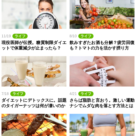
11/19
ライフ
8/10
ライフ
現役医師が伝授。糖質制限ダイエ
飲みすぎたお酒も分解？疲労回復
ットで体重減少が止まったら？
も？トマトの力を活かす摂り方
7/18
ライフ
4/21
ライフ
ダイエットにデトックスに。話題
さらば脂肪と言おう。激しい運動
のタイガーナッツは何が凄いのか
ナシでムダな肉を落とす方法とは