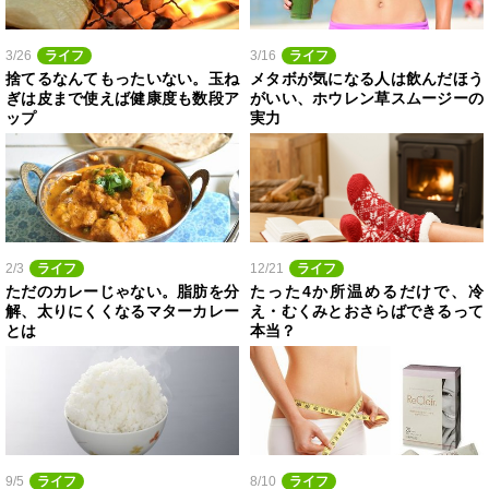
3/26
ライフ
3/16
ライフ
捨てるなんてもったいない。玉ね
メタボが気になる人は飲んだほう
ぎは皮まで使えば健康度も数段ア
がいい、ホウレン草スムージーの
ップ
実力
2/3
ライフ
12/21
ライフ
ただのカレーじゃない。脂肪を分
たった4か所温めるだけで、冷
解、太りにくくなるマターカレー
え・むくみとおさらばできるって
とは
本当？
9/5
ライフ
8/10
ライフ