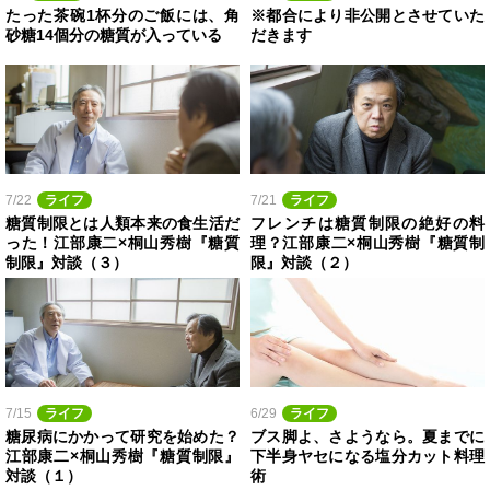
たった茶碗1杯分のご飯には、角
※都合により非公開とさせていた
砂糖14個分の糖質が入っている
だきます
7/22
ライフ
7/21
ライフ
糖質制限とは人類本来の食生活だ
フレンチは糖質制限の絶好の料
った！江部康二×桐山秀樹『糖質
理？江部康二×桐山秀樹『糖質制
制限』対談（３）
限』対談（２）
7/15
ライフ
6/29
ライフ
糖尿病にかかって研究を始めた？
ブス脚よ、さようなら。夏までに
江部康二×桐山秀樹『糖質制限』
下半身ヤセになる塩分カット料理
対談（１）
術