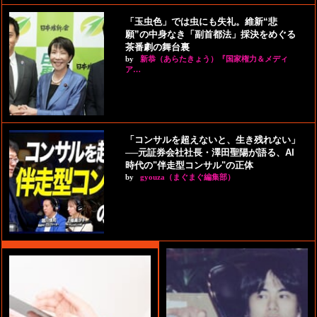
「玉虫色」では虫にも失礼。維新“悲
願”の中身なき「副首都法」採決をめぐる
茶番劇の舞台裏
by
新恭（あらたきょう）『国家権力＆メディ
ア…
「コンサルを超えないと、生き残れない」
──元証券会社社長・澤田聖陽が語る、AI
時代の"伴走型コンサル"の正体
by
gyouza（まぐまぐ編集部）