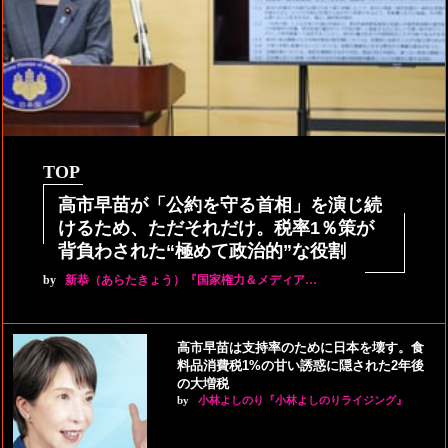
TOP
高市早苗が「公約を守る首相」を演じ続
けるため、ただそれだけ。税率1％策が
背負わされた“極めて政治的”な役割
by
新恭（あらたきょう）『国家権力＆メディア…
高市早苗は支持率のために日本を壊す。食
料品消費税1%の甘い誘惑に隠された2年後
の大増税
by
小林よしのり『小林よしのりライジング』