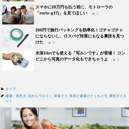
スマホに20万円も払う前に、モトローラの
「moto g37j」を見てほしい
★ 0
200円で旅行パッキングを効率化！ゴチャゴチャ
にならないし、ロスバゲ対策にもなる裏技を見つ
けた
★ 0
水深10mでも使える「写ルンです」が登場！ コン
ビニから写真のデータ化もできちゃうよ
★ 0
カ
ライフ
テ
タ
健康・長生き
,
目からウロコ！
,
美味そう
,
美容と健康ひとくちメモ
,
裏技ダイエ
ゴ
グ
ット
リ
ー