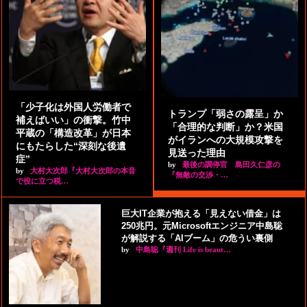
「少子化は外国人労働者で
トランプ「弱さの露呈」か
補えばいい」の衝撃。竹中
「合理的な判断」か？米国
平蔵の「構造改革」が日本
がイランへの大規模攻撃を
にもたらした“深刻な後遺
見送った理由
症”
by
最後の調停官 島田久仁彦の
by
大村大次郎『大村大次郎の本音
『無敵の交渉・…
で役に立つ税…
巨大IT企業が抱える「見えない借金」は
250兆円。元Microsoftエンジニア中島聡
が解説する「AIブーム」の危うい裏側
by
中島聡『週刊 Life is beaut…