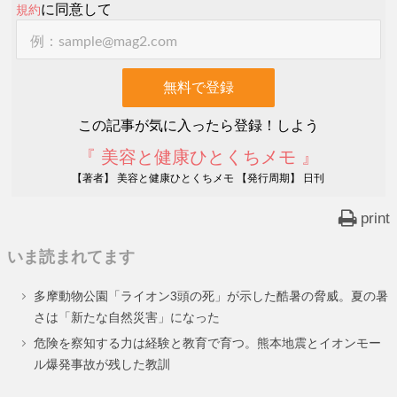
に同意して
規約
この記事が気に入ったら登録！しよう
『 美容と健康ひとくちメモ 』
【著者】 美容と健康ひとくちメモ 【発行周期】 日刊
print
いま読まれてます
多摩動物公園「ライオン3頭の死」が示した酷暑の脅威。夏の暑
さは「新たな自然災害」になった
危険を察知する力は経験と教育で育つ。熊本地震とイオンモー
ル爆発事故が残した教訓