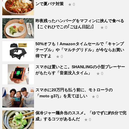
ンで夏バテ対策
★ 0
昨夜残ったハンバーグをマフィンに挟んで食べる
【こぐれひでこの｢ごはん日記｣】
★ 0
50%オフも！Amazonタイムセールで「キャンプ
テーブル」や「マルチグリドル」が今ならお買い
得ですよ
★ 0
スマホは置いとこ。SHANLINGの小型プレーヤー
がもたらす「音楽没入タイム」
★ 0
スマホに20万円も払う前に、モトローラの
「moto g37j」を見てほしい
★ 0
保冷ジャー麺弁当のススメ。「ゆでずに約5分で完
成」するコツがあるんだ
★ 0