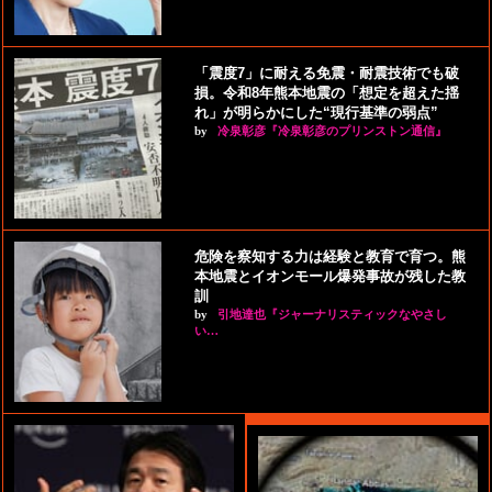
「震度7」に耐える免震・耐震技術でも破
損。令和8年熊本地震の「想定を超えた揺
れ」が明らかにした“現行基準の弱点”
by
冷泉彰彦『冷泉彰彦のプリンストン通信』
危険を察知する力は経験と教育で育つ。熊
本地震とイオンモール爆発事故が残した教
訓
by
引地達也『ジャーナリスティックなやさし
い…