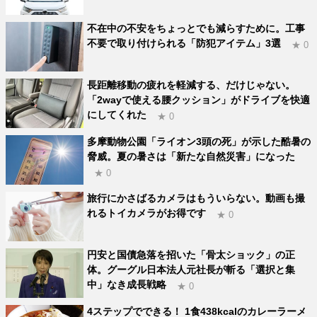
不在中の不安をちょっとでも減らすために。工事
不要で取り付けられる「防犯アイテム」3選
★ 0
長距離移動の疲れを軽減する、だけじゃない。
「2wayで使える腰クッション」がドライブを快適
にしてくれた
★ 0
多摩動物公園「ライオン3頭の死」が示した酷暑の
脅威。夏の暑さは「新たな自然災害」になった
★ 0
旅行にかさばるカメラはもういらない。動画も撮
れるトイカメラがお得です
★ 0
円安と国債急落を招いた「骨太ショック」の正
体。グーグル日本法人元社長が斬る「選択と集
中」なき成長戦略
★ 0
4ステップでできる！ 1食438kcalのカレーラーメ