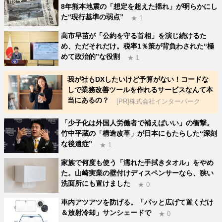
8年熊本地震の「想定を超えた揺れ」が明らかにし
た“現行基準の弱点”
★ 1
高市早苗が「公約を守る首相」を演じ続けるた
め、ただそれだけ。税率1％策が背負わされた“極
めて政治的”な役割
★ 1
我が社もDXしたいけど予算がない！コードな
しで業務改善ツールを作れるサービスなんて本
当にあるの？
[PR]株式会社インターパーク
「少子化は外国人労働者で補えばいい」の衝撃。
竹中平蔵の「構造改革」が日本にもたらした“深刻
な後遺症”
★ 1
家族で何度も使う「濡れた手拭きタオル」をやめ
た。山崎実業の壁付けディスペンサーなら、狭い
洗面所にも置けました
★ 0
車内アツアツを防げる。「パッと広げて置くだけ
＆放射冷却」サンシェードで
★ 0