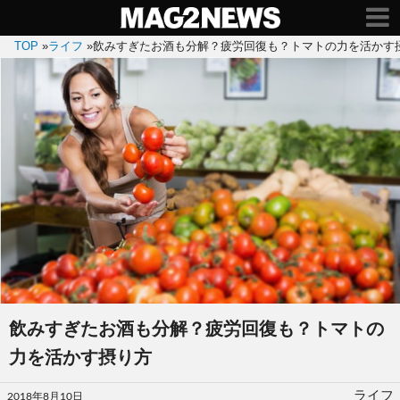
TOP
»
ライフ
»
飲みすぎたお酒も分解？疲労回復も？トマトの力を活かす
飲みすぎたお酒も分解？疲労回復も？トマトの
力を活かす摂り方
投
ライフ
2018年8月10日