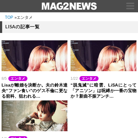
TOP
»
エンタメ
LISAの記事一覧
8/5
エンタメ
1/22
エンタメ
Lisaが離婚を決断か。夫の鈴木達
“脱鬼滅”に暗雲、LiSAにとって
央“ファン食い”のゲス不倫に更な
「アニソン」は呪縛か一番の宝物
る前科、狙われる…
か？新曲不振アンチ…