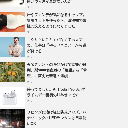
使いづらさが全然ないんだ
★ 0
汗やファンデが気になるキャップ。
専用ネットを使ったら、洗濯機で気
軽に洗えるようになりました
★ 0
「やりたいこと」がなくても大丈
夫。仕事は「やるべきこと」から道
が開ける
★ 0
有名タレントの呼びかけで支援が殺
到。梨5000個盗難の「絶望」を「希
望」に変えた善意の連鎖
★ 0
待ってました。AirPods Pro 3がプ
ライムデー後初の14%オフです
★ 0
リビングに溶け込む防災グッズ。パ
ナソニックのLEDランタンは日常使
いOK