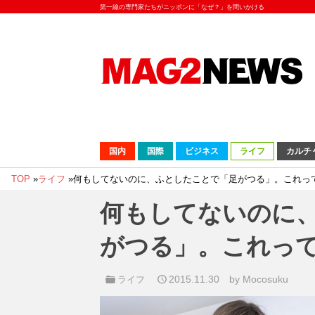
第一線の専門家たちがニッポンに「なぜ？」を問いかける
国内
国際
ビジネス
ライフ
カルチ
TOP
»
ライフ
»
何もしてないのに、ふとしたことで「足がつる」。これっ
何もしてないのに
がつる」。これっ
2015.11.30
by Mocosuku
ライフ