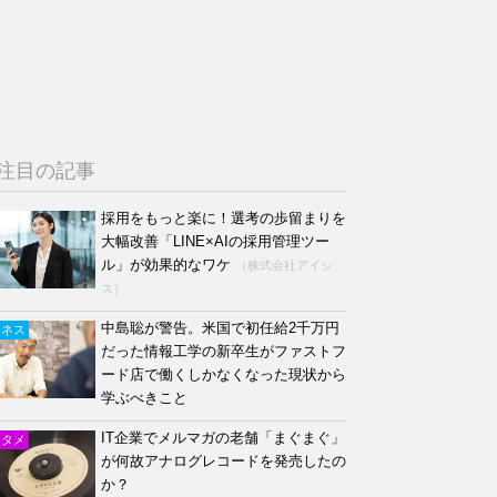
注目の記事
採用をもっと楽に！選考の歩留まりを
大幅改善「LINE×AIの採用管理ツー
ル」が効果的なワケ
（株式会社アイシ
ス）
中島聡が警告。米国で初任給2千万円
ジネス
だった情報工学の新卒生がファストフ
ード店で働くしかなくなった現状から
学ぶべきこと
IT企業でメルマガの老舗「まぐまぐ」
ンタメ
が何故アナログレコードを発売したの
か？