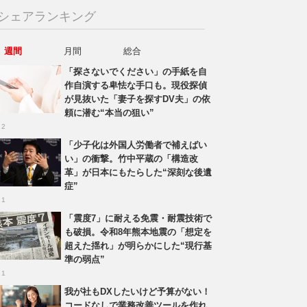
シェアランキング
週間
月間
総合
「探さないでください」の手紙を自
作自演する卑怯な手口も。現役探偵
が見抜いた「妻子を探すDV夫」の依
頼に潜む“本当の狙い”
 2
「少子化は外国人労働者で補えばい
い」の衝撃。竹中平蔵の「構造改
革」が日本にもたらした“深刻な後遺
症”
 1
「震度7」に耐える免震・耐震技術で
も破損。令和8年熊本地震の「想定を
超えた揺れ」が明らかにした“現行基
準の弱点”
 1
我が社もDXしたいけど予算がない！
コードなしで業務改善ツールを作れ