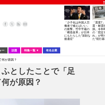
「少子化は外国人労
「震度7
働者で補えばいい」
震・耐震
の衝撃。竹中平蔵の
損。令和
「構造改革」が日本
の「想定
にもたらした“深刻な
れ」が明
後遺症”
た“現行基
ャー
話題
特集一覧 ▼
有名企業
て何が原因？
、ふとしたことで「足
て何が原因？