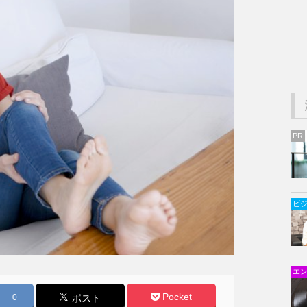
PR
ビ
エ
Pocket
0
ポスト