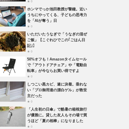
★ 0
ホンマでっか池田教授が警鐘。近い
うちにやってくる、子どもの思考力
を「AIが奪う」日
★ 0
いただいたうなぎで「うなぎの混ぜ
ご飯」【こぐれひでこの｢ごはん日
記｣】
★ 0
50%オフも！Amazonタイムセール
で「アウトドアチェア」や「電動自
転車」が今ならお買い得ですよ
★ 0
しつこい黒カビ、遂に決着。垂れな
い「プロ御用達の漂白ゲル」が救世
主だった
★ 0
「人生初の日傘」で酷暑の箱根旅行
が優雅に。貸した友人もその場で買
うほど「夏の相棒」になりました
★ 0