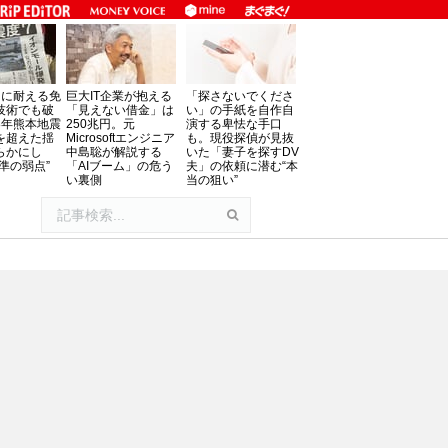
」に耐える免
巨大IT企業が抱える
「探さないでくださ
技術でも破
「見えない借金」は
い」の手紙を自作自
8年熊本地震
250兆円。元
演する卑怯な手口
を超えた揺
Microsoftエンジニア
も。現役探偵が見抜
らかにし
中島聡が解説する
いた「妻子を探すDV
準の弱点”
「AIブーム」の危う
夫」の依頼に潜む“本
い裏側
当の狙い”