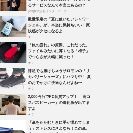
るサービスなんて本当にあるの？
[PR]株式会社インターパーク
数量限定の「夏に使いたいシャワー
ジェル」が、本当に気持ちいい！爽
快感がクセになるよ
★ 0
「旅の疲れ」の原因、これだった。
ファイルみたいに薄くなる「椅子」
でつらさが大幅に減った！
★ 0
裸足でも履けちゃうサロモンの「リ
カバリーシューズ」にハマり中！ 夏
のおでかけに快適なんだよね〜
★ 0
2,000円台でPC音質アップ！ 「高コ
スパスピーカー」の進化版が出てま
すよ
★ 0
「傘をたたむときに手が濡れてしま
う」ストレスにさよなら！この傘、