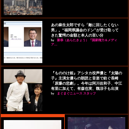
あの麻生太郎ですら「敵に回したくない
男」。“福岡県議会のドン”が受け取って
きた驚愕の金額と本人の言い分
by
新恭（あらたきょう）『国家権力＆メディ
ア…
『もののけ姫』アシタカ役声優と『太陽の
子』主演女優らの朗読と音楽で紡ぐ長崎
「原爆の悲劇」。今年は阿川佐和子、中江
有里に加えて、有森也実、魏涼子も出演
by
まぐまぐニュース スタッフ