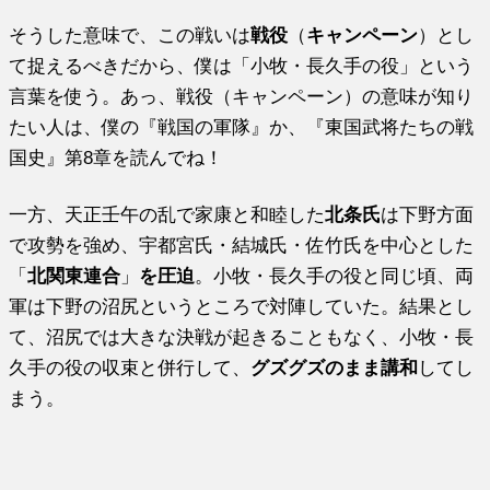
そうした意味で、この戦いは
戦役
（
キャンペーン
）とし
て捉えるべきだから、僕は「小牧・長久手の役」という
言葉を使う。あっ、戦役（キャンペーン）の意味が知り
たい人は、僕の『戦国の軍隊』か、『東国武将たちの戦
国史』第8章を読んでね！
一方、天正壬午の乱で家康と和睦した
北条氏
は下野方面
で攻勢を強め、宇都宮氏・結城氏・佐竹氏を中心とした
「
北関東連合
」
を圧迫
。小牧・長久手の役と同じ頃、両
軍は下野の沼尻というところで対陣していた。結果とし
て、沼尻では大きな決戦が起きることもなく、小牧・長
久手の役の収束と併行して、
グズグズのまま講和
してし
まう。