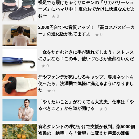
裸足でも履けちゃうサロモンの「リカバリーシュ
ーズ」にハマり中！ 夏のおでかけに快適なんだよ
ね〜
★ 0
2,000円台でPC音質アップ！ 「高コスパスピーカ
ー」の進化版が出てますよ
★ 0
「傘をたたむときに手が濡れてしまう」ストレス
にさよなら！この傘、使いづらさが全然ないんだ
★ 0
汗やファンデが気になるキャップ。専用ネットを
使ったら、洗濯機で気軽に洗えるようになりまし
た
★ 0
「やりたいこと」がなくても大丈夫。仕事は「や
るべきこと」から道が開ける
★ 0
有名タレントの呼びかけで支援が殺到。梨5000個
盗難の「絶望」を「希望」に変えた善意の連鎖