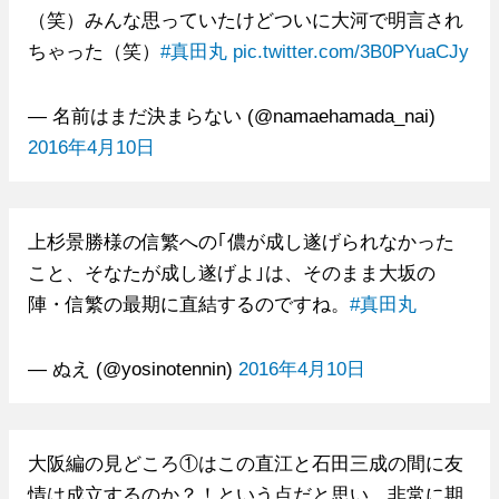
（笑）みんな思っていたけどついに大河で明言され
ちゃった（笑）
#真田丸
pic.twitter.com/3B0PYuaCJy
— 名前はまだ決まらない (@namaehamada_nai)
2016年4月10日
上杉景勝様の信繁への｢儂が成し遂げられなかった
こと、そなたが成し遂げよ｣は、そのまま大坂の
陣・信繁の最期に直結するのですね。
#真田丸
— ぬえ (@yosinotennin)
2016年4月10日
大阪編の見どころ①はこの直江と石田三成の間に友
情は成立するのか？！という点だと思い、非常に期