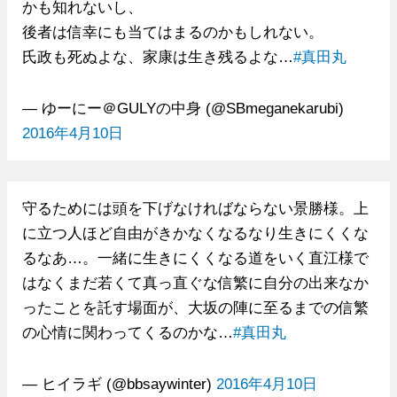
かも知れないし、
後者は信幸にも当てはまるのかもしれない。
氏政も死ぬよな、家康は生き残るよな…
#真田丸
— ゆーにー＠GULYの中身 (@SBmeganekarubi)
2016年4月10日
守るためには頭を下げなければならない景勝様。上
に立つ人ほど自由がきかなくなるなり生きにくくな
るなあ…。一緒に生きにくくなる道をいく直江様で
はなくまだ若くて真っ直ぐな信繁に自分の出来なか
ったことを託す場面が、大坂の陣に至るまでの信繁
の心情に関わってくるのかな…
#真田丸
— ヒイラギ (@bbsaywinter)
2016年4月10日