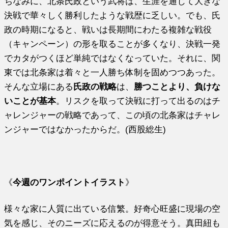
ちなみに、北条氏政という武将は、生涯を通じて大きな
決戦で華々しく勝利したような戦歴に乏しい。でも、氏
政の時期になると、戦いは長期間にわたる複雑な戦役
（キャンペーン）の形を取ることが多くなり、決戦一発
でカタがつくほど単純ではなくなっていた。それに、関
東では北条家は着々と一人勝ち体制を固めつつあった。
そんな立場にある
氏政の戦略
は、
勝つことより、負けな
いことが基本
。リスクを取って決戦に打って出るのはチ
ャレンジャーの戦略であって、この頃の北条家はチャレ
ンジャーではなかったからだ。(西股総生)
《
今週のワンポイントイラスト
》
様々な家に人質に出ている信繁。好奇心旺盛に現場の空
気を感じ、そのニーズに応えるのが得意そう。真田紐も