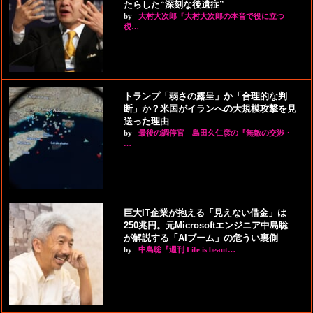
たらした“深刻な後遺症”
by
大村大次郎『大村大次郎の本音で役に立つ
税…
トランプ「弱さの露呈」か「合理的な判
断」か？米国がイランへの大規模攻撃を見
送った理由
by
最後の調停官 島田久仁彦の『無敵の交渉・
…
巨大IT企業が抱える「見えない借金」は
250兆円。元Microsoftエンジニア中島聡
が解説する「AIブーム」の危うい裏側
by
中島聡『週刊 Life is beaut…