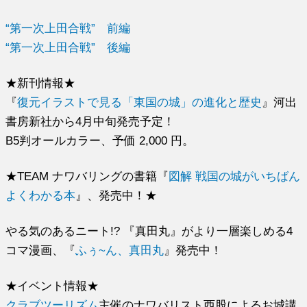
“第一次上田合戦” 前編
“第一次上田合戦” 後編
★新刊情報★
『
復元イラストで見る「東国の城」の進化と歴史
』河出
書房新社から4月中旬発売予定！
B5判オールカラー、予価 2,000 円。
★TEAM ナワバリングの書籍『
図解 戦国の城がいちばん
よくわかる本
』、発売中！★
やる気のあるニート!? 『真田丸』がより一層楽しめる4
コマ漫画、『
ふぅ~ん、真田丸
』発売中！
★イベント情報★
クラブツーリズム
主催のナワバリスト西股によるお城講