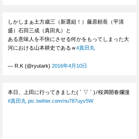
しかしまぁ土方歳三（新選組！）藤原頼長（平清
盛）石田三成（真田丸）と
ある意味人を不快にさせる何かをもってしまった大
河における山本耕史であるｗ
#真田丸
— R.K (@ryutark)
2016年4月10日
本日、上田に行ってきました( ´ ▽ ` )ﾉ桜満開春爛漫
#真田丸
pic.twitter.com/nu787uyv5W