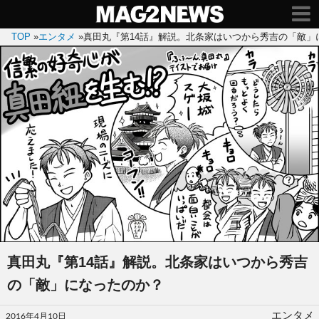
TOP
»
エンタメ
»
真田丸『第14話』解説。北条家はいつから秀吉の「敵」
真田丸『第14話』解説。北条家はいつから秀吉
の「敵」になったのか？
投
エンタメ
2016年4月10日