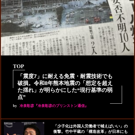
TOP
「震度7」に耐える免震・耐震技術でも
破損。令和8年熊本地震の「想定を超え
た揺れ」が明らかにした“現行基準の弱
点”
by
冷泉彰彦『冷泉彰彦のプリンストン通信』
「少子化は外国人労働者で補えばいい」の
衝撃。竹中平蔵の「構造改革」が日本にも