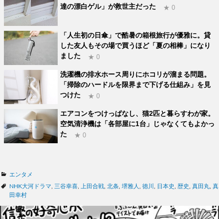
達の漂白ゲル」が救世主だった
★ 0
「人生初の日傘」で酷暑の箱根旅行が優雅に。貸
した友人もその場で買うほど「夏の相棒」になり
ました
★ 0
洗濯機の排水ホース周りにホコリが溜まる問題。
「掃除のハードルを限界まで下げる仕組み」を見
つけた
★ 0
エアコンをつけっぱなし、猫2匹と暮らすわが家。
空気清浄機は「各部屋に1台」じゃなくてもよかっ
た
★ 0
カ
エンタメ
テ
タ
NHK大河ドラマ
,
三谷幸喜
,
上田合戦
,
北条
,
堺雅人
,
徳川
,
日本史
,
歴史
,
真田丸
,
真
ゴ
グ
田幸村
リ
ー