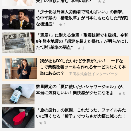
夫」の依頼に潜む“本当の狙い”
★ 2
「少子化は外国人労働者で補えばいい」の衝撃。
竹中平蔵の「構造改革」が日本にもたらした“深刻
な後遺症”
★ 1
「震度7」に耐える免震・耐震技術でも破損。令和
8年熊本地震の「想定を超えた揺れ」が明らかにし
た“現行基準の弱点”
★ 1
我が社もDXしたいけど予算がない！コードな
しで業務改善ツールを作れるサービスなんて本
当にあるの？
[PR]株式会社インターパーク
数量限定の「夏に使いたいシャワージェル」が、
本当に気持ちいい！爽快感がクセになるよ
★ 0
「旅の疲れ」の原因、これだった。ファイルみた
いに薄くなる「椅子」でつらさが大幅に減った！
★ 0