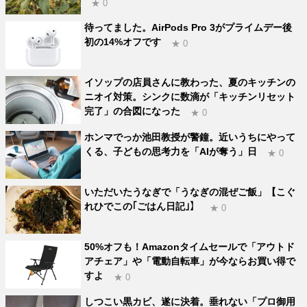
★ 0
待ってました。AirPods Pro 3がプライムデー後
初の14%オフです
★ 0
イソップの店員さんに教わった、夏のキッチンの
ニオイ対策。シンクに数滴が「キッチンリセット
完了」の合図になった
★ 0
ホンマでっか池田教授が警鐘。近いうちにやって
くる、子どもの思考力を「AIが奪う」日
★ 0
いただいたうなぎで「うなぎの混ぜご飯」【こぐ
れひでこの｢ごはん日記｣】
★ 0
50%オフも！Amazonタイムセールで「アウトド
アチェア」や「電動自転車」が今ならお買い得で
すよ
★ 0
しつこい黒カビ、遂に決着。垂れない「プロ御用