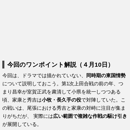
今回のワンポイント解説（４月10日）
今回は、ドラマでは描かれていない、
同時期の東国情勢
について説明しておこう。第1次上田合戦の前の年、つ
まり昌幸が室賀正武を粛清して小県を統一しつつある
頃、家康と秀吉は
小牧・長久手の役
で対陣していた。こ
の戦いは、尾張における秀吉と家康の対峙に注目が集ま
りがちだが、 実際には
広い範囲で複雑な作戦の駆け引き
が展開している。