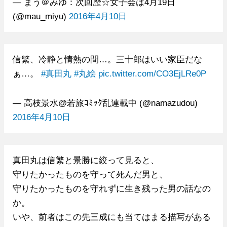
— まう＠みゆ：次回歴☆女子会は4月19日
(@mau_miyu)
2016年4月10日
信繁、冷静と情熱の間…。三十郎はいい家臣だな
ぁ…。
#真田丸
#丸絵
pic.twitter.com/CO3EjLRe0P
— 高枝景水@若旅ｺﾐｯｸ乱連載中 (@namazudou)
2016年4月10日
真田丸は信繁と景勝に絞って見ると、
守りたかったものを守って死んだ男と、
守りたかったものを守れずに生き残った男の話なの
か。
いや、前者はこの先三成にも当てはまる描写がある