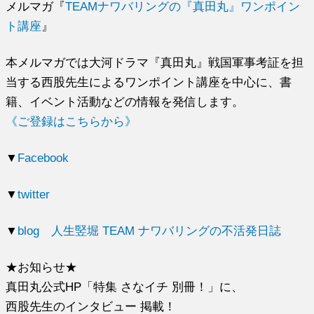
メルマガ『
TEAMナワバリングの『真田丸』ワンポイン
ト講座
』
本メルマガでは大河ドラマ『真田丸』戦国軍事考証を担
当する西股先生によるワンポイント講座を中心に、書
籍、イベント活動などの情報を発信します。
《ご登録はこちらから》
▼
Facebook
▼
twitter
▼
blog 人生竪堀 TEAM ナワバリングの不活発日誌
★お知らせ★
真田丸公式HP「特集 さなイチ 別冊！」に、
西股先生のインタビュー 掲載！