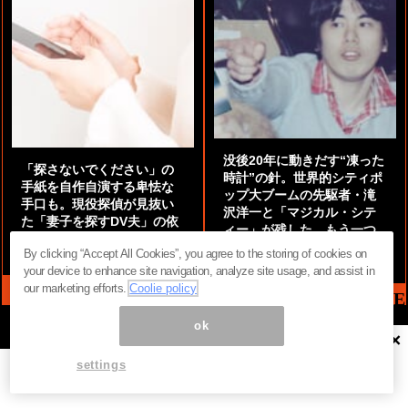
没後20年に動きだす“凍った
「探さないでください」の
時計”の針。世界的シティポ
手紙を自作自演する卑怯な
ップ大ブームの先駆者・滝
手口も。現役探偵が見抜い
沢洋一と「マジカル・シテ
た「妻子を探すDV夫」の依
ィー」が残した、もう一つ
頼に潜む“本当の狙い”
の『かぎりなき夏』
By clicking “Accept All Cookies”, you agree to the storing of cookies on
by
阿部泰尚『伝説の探偵』
by
都鳥 流星
your device to enhance site navigation, analyze site usage, and assist in
our marketing efforts.
Coolie policy
MAG2 NEWS HEADLINE
ok
×
ページ内の商標は全て商標権者に属します。無断転載を禁じます。 ©
settings
まぐまぐ！