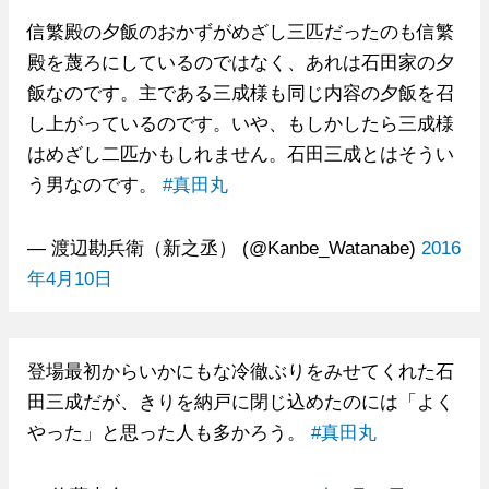
信繁殿の夕飯のおかずがめざし三匹だったのも信繁
殿を蔑ろにしているのではなく、あれは石田家の夕
飯なのです。主である三成様も同じ内容の夕飯を召
し上がっているのです。いや、もしかしたら三成様
はめざし二匹かもしれません。石田三成とはそうい
う男なのです。
#真田丸
— 渡辺勘兵衛（新之丞） (@Kanbe_Watanabe)
2016
年4月10日
登場最初からいかにもな冷徹ぶりをみせてくれた石
田三成だが、きりを納戸に閉じ込めたのには「よく
やった」と思った人も多かろう。
#真田丸