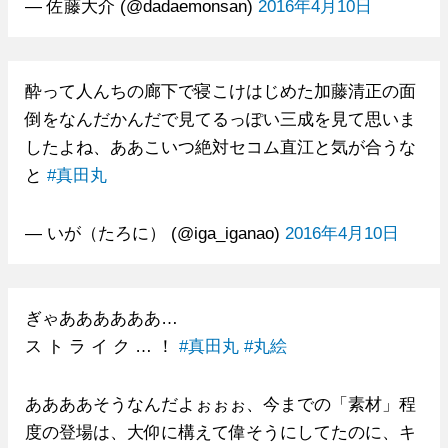
— 佐藤大介 (@dadaemonsan)
2016年4月10日
酔って人んちの廊下で寝こけはじめた加藤清正の面
倒をなんだかんだで見てるっぽい三成を見て思いま
したよね、ああこいつ絶対セコム直江と気が合うな
と
#真田丸
— いが（たろに） (@iga_iganao)
2016年4月10日
ぎゃああああああ…
ス ト ラ イ ク … ！
#真田丸
#丸絵
ああああそうなんだよぉぉぉ、今までの「素材」程
度の登場は、大仰に構えて偉そうにしてたのに、キ