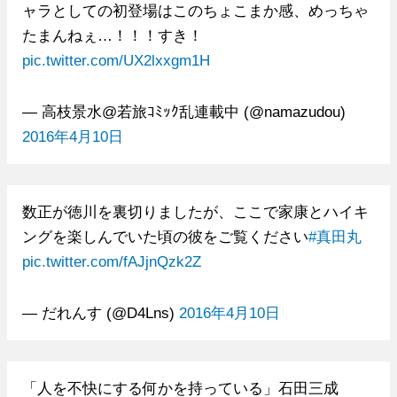
ャラとしての初登場はこのちょこまか感、めっちゃ
たまんねぇ…！！！すき！
pic.twitter.com/UX2lxxgm1H
— 高枝景水@若旅ｺﾐｯｸ乱連載中 (@namazudou)
2016年4月10日
数正が徳川を裏切りましたが、ここで家康とハイキ
ングを楽しんでいた頃の彼をご覧ください
#真田丸
pic.twitter.com/fAJjnQzk2Z
— だれんす (@D4Lns)
2016年4月10日
「人を不快にする何かを持っている」石田三成