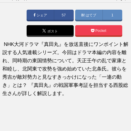
稿
日:
シェア
57
はてブ
1
Pocket
ポスト
NHK大河ドラマ『真田丸』を放送直後にワンポイント解
説する人気連載シリーズ。今回はドラマ本編の内容を離
れ、同時期の東国情勢について。天正壬午の乱で家康と
和睦し、北関東で攻勢を強め始めていた北条氏。彼らを
秀吉が敵対勢力と見なすきっかけになった「一連の動
き」とは？ 『真田丸』の戦国軍事考証を担当する西股総
生さんが詳しく解説します。