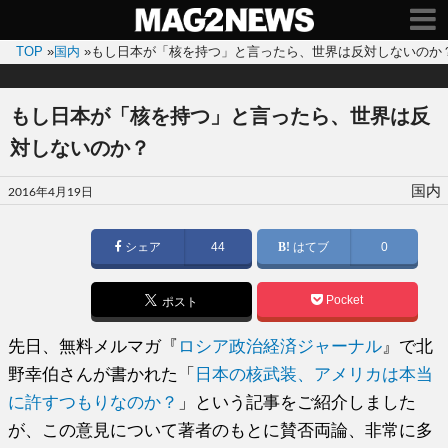
TOP
»
国内
»
もし日本が「核を持つ」と言ったら、世界は反対しないのか
もし日本が「核を持つ」と言ったら、世界は反
対しないのか？
投
国内
2016年4月19日
稿
日:
シェア
44
はてブ
0
Pocket
ポスト
先日、無料メルマガ『
ロシア政治経済ジャーナル
』で北
野幸伯さんが書かれた「
日本の核武装、アメリカは本当
に許すつもりなのか？
」という記事をご紹介しました
が、この意見について著者のもとに賛否両論、非常に多