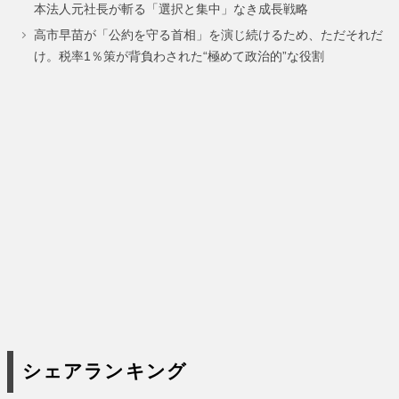
本法人元社長が斬る「選択と集中」なき成長戦略
ジ
ジ
ジ
高市早苗が「公約を守る首相」を演じ続けるため、ただそれだ
け。税率1％策が背負わされた“極めて政治的”な役割
シェアランキング