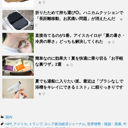
★ 0
折りたためて持ち運び◎。ハニカムクッションで
「長距離移動、お尻痛い問題」が消えたんだ
★
0
直接当てるのが1番。アイスカイロが「夏の暑さ・
冷房の寒さ」どっちも解決してくれた
★ 0
簡単なのに効果大！夏を快適に乗り切る「お手軽
な裏ワザ」2選
★ 0
夏でも湯船に入りたい派。最近は「ブラシなしで
浴槽をキレイにできるミスト」に頼りっきりです
★ 0
カ
国内
テ
タ
NPT
,
アメリカ
,
トランプ
,
ロシア政治経済ジャーナル
,
世界情勢・陰謀・黒幕
,
中
ゴ