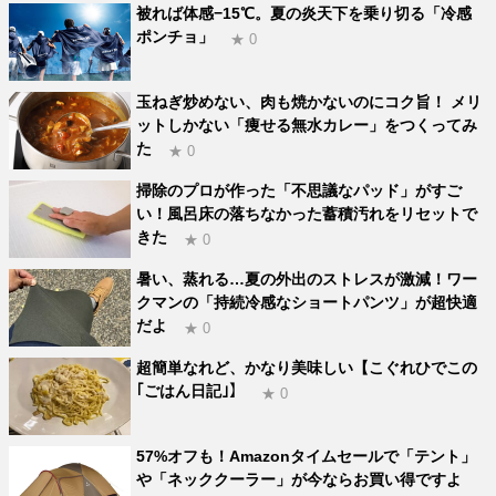
被れば体感−15℃。夏の炎天下を乗り切る「冷感
ポンチョ」
★ 0
玉ねぎ炒めない、肉も焼かないのにコク旨！ メリ
ットしかない「痩せる無水カレー」をつくってみ
た
★ 0
掃除のプロが作った「不思議なパッド」がすご
い！風呂床の落ちなかった蓄積汚れをリセットで
きた
★ 0
暑い、蒸れる…夏の外出のストレスが激減！ワー
クマンの「持続冷感なショートパンツ」が超快適
だよ
★ 0
超簡単なれど、かなり美味しい【こぐれひでこの
｢ごはん日記｣】
★ 0
57%オフも！Amazonタイムセールで「テント」
や「ネッククーラー」が今ならお買い得ですよ