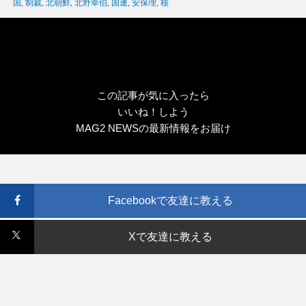
グ
国
,
制裁
,
北朝鮮
,
北野幸伯
,
国連
,
安保理
,
核
リ
ー
この記事が気に入ったら
いいね！しよう
MAG2 NEWSの最新情報をお届け
Facebookで友達に教える
Xで友達に教える