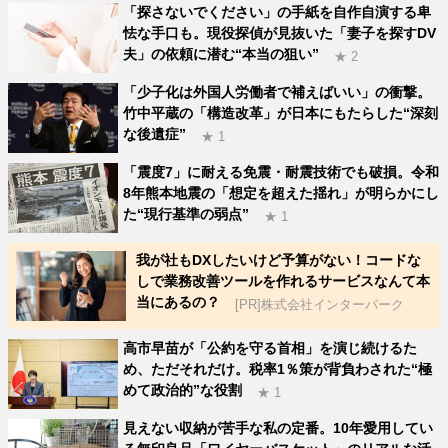
「探さないでください」の手紙を自作自演する卑
怯な手口も。現役探偵が見抜いた「妻子を探すDV
夫」の依頼に潜む“本当の狙い”
★ 2
「少子化は外国人労働者で補えばいい」の衝撃。
竹中平蔵の「構造改革」が日本にもたらした“深刻
な後遺症”
★ 1
「震度7」に耐える免震・耐震技術でも破損。令和
8年熊本地震の「想定を超えた揺れ」が明らかにし
た“現行基準の弱点”
★ 1
我が社もDXしたいけど予算がない！コードな
しで業務改善ツールを作れるサービスなんて本
当にあるの？
[PR]株式会社インターパーク
高市早苗が「公約を守る首相」を演じ続けるた
め、ただそれだけ。税率1％策が背負わされた“極
めて政治的”な役割
★ 1
見えない収納が苦手な私の定番。10年愛用してい