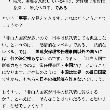
結局、国連を支配しているのは、安保理で拒否権
を持つ「米英仏ロ中」である
という「
事実
」が見えてきます。これはどういうことで
しょうか？
「非白人国家が多いので、日本は核武装しても孤立しな
い」というのは、「感情的なレベル」である。「法的な
レベル」では、「
国連安保理常任理事国以外の国々に
は
、
何の決定権もない
」のです。つまり、「非白人国で
影響力をもつのは、常任理事国・
中国だけ
」ということ
になります。ご存知のように、
中国は世界一の反日国家
ですから、もちろん
日本の核武装を許さない
でしょう。
もう１つ、「非白人国家が日本の核武装に賛成する
か？」といえば、「そんなことはないだろう」と思いま
す。なぜでしょうか？