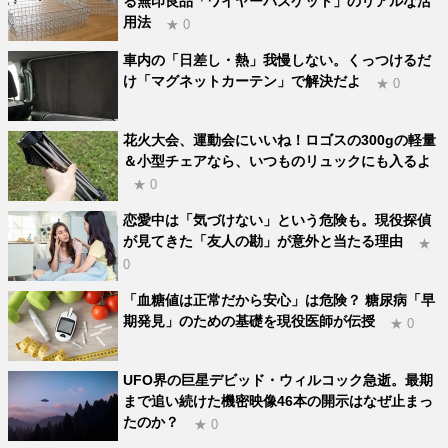
る無印良品「ワイヤーバスケット」のリアルな活
用法
★ 0
車内の「日差し・熱」我慢しない。くっつけるだ
け「マグネットカーテン」で解決だよ
★ 0
花火大会、運動会にいいね！ロゴスの300gの軽量
＆小型チェアなら、いつものリュックにも入るよ
★ 0
恋愛中は「気づけない」という危険も。現役探偵
が見てきた「友人の勘」が意外と当たる理由
★
0
「血糖値は正常だから安心」は危険？ 糖尿病「早
期発見」のための基礎を現役医師が伝授
★ 0
UFO界の巨星デビッド・ウィルコック急逝。最期
まで追い続けた機密映像46本の開示はなぜ止まっ
たのか？
★ 0