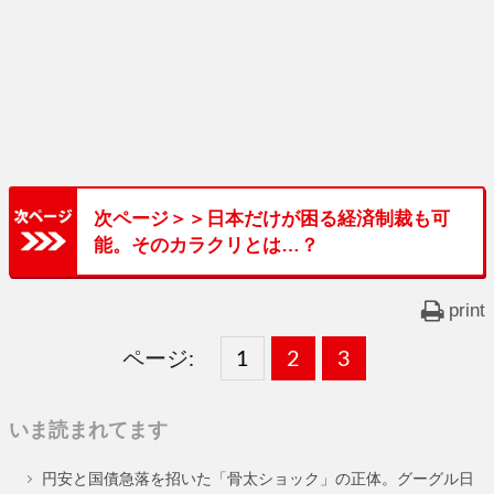
次ページ＞＞日本だけが困る経済制裁も可
能。そのカラクリとは…？
print
ページ:
固
1
固
2
,
固
3
,
定
定
定
いま読まれてます
ペ
ペ
ペ
円安と国債急落を招いた「骨太ショック」の正体。グーグル日
ー
ー
ー