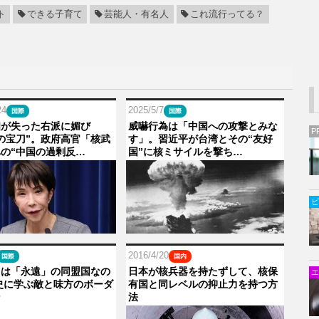
ト
できる子育て
芸能人・有名人
これ流行ってる？
24
2025/5/7
国際
国際
相が失った右派に媚び
威嚇行為は「中国への攻撃とみな
P
の宝刀”。政府高官「核武
す」。習近平が台湾とその“友好
の“中国の過剰反…
国”に核ミサイルを撃ち…
ビ
2016/4/20
国際
国内
カは「永遠」の同盟国なの
日本が核兵器を持たずして、核保
エ
史に学ぶ敵と味方のボーダ
有国と同レベルの抑止力を持つ方
ン
法