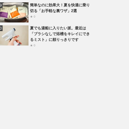
簡単なのに効果大！夏を快適に乗り
切る「お手軽な裏ワザ」2選
★ 0
夏でも湯船に入りたい派。最近は
「ブラシなしで浴槽をキレイにでき
るミスト」に頼りっきりです
★ 0