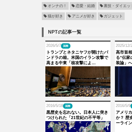
オンナの！
恋愛・結婚
裏技・ダイエッ
猫が好き
アニメが好き
ガジェット
NPTの記事一覧
2026/5/7
2025/12/
国際
トランプとネタニヤフが開けたパ
高市首
ンドラの箱。米国のイラン攻撃で
る“伝家
高まる中東「核攻撃によ…
装論」へ
2016/5/18
2016/5/9
国際
黒歴史を忘れない。日本人に突き
アメリ
つけられた「21世紀の不平等」
か？ 歴
ーライ