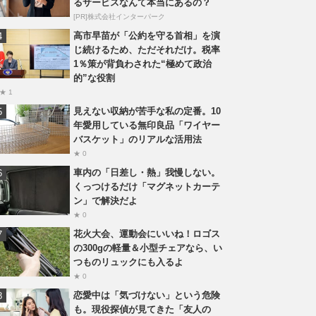
るサービスなんて本当にあるの？
[PR]株式会社インターパーク
高市早苗が「公約を守る首相」を演
じ続けるため、ただそれだけ。税率
1％策が背負わされた“極めて政治
的”な役割
★ 1
見えない収納が苦手な私の定番。10
年愛用している無印良品「ワイヤー
バスケット」のリアルな活用法
★ 0
車内の「日差し・熱」我慢しない。
くっつけるだけ「マグネットカーテ
ン」で解決だよ
★ 0
花火大会、運動会にいいね！ロゴス
の300gの軽量＆小型チェアなら、い
つものリュックにも入るよ
★ 0
恋愛中は「気づけない」という危険
も。現役探偵が見てきた「友人の