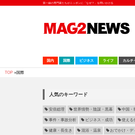
第一線の専門家たちがニッポンに「なぜ？」を問いかける
国内
国際
ビジネス
ライフ
カルチ
TOP
»
国際
人気のキーワード
安倍総理
世界情勢・陰謀・黒幕
中国・
事件・事故分析
ビジネス・成功
使える
健康・長生き
混浴・温泉
おでかけ・デ