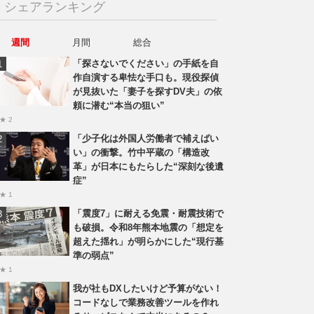
シェアランキング
週間
月間
総合
「探さないでください」の手紙を自
作自演する卑怯な手口も。現役探偵
が見抜いた「妻子を探すDV夫」の依
頼に潜む“本当の狙い”
★ 2
「少子化は外国人労働者で補えばい
い」の衝撃。竹中平蔵の「構造改
革」が日本にもたらした“深刻な後遺
症”
★ 1
「震度7」に耐える免震・耐震技術で
も破損。令和8年熊本地震の「想定を
超えた揺れ」が明らかにした“現行基
準の弱点”
★ 1
我が社もDXしたいけど予算がない！
コードなしで業務改善ツールを作れ