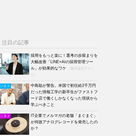
注目の記事
採用をもっと楽に！選考の歩留まりを
R
大幅改善「LINE×AIの採用管理ツー
ル」が効果的なワケ
（株式会社アイシ
ス）
中島聡が警告。米国で初任給2千万円
ジネス
だった情報工学の新卒生がファストフ
ード店で働くしかなくなった現状から
学ぶべきこと
IT企業でメルマガの老舗「まぐまぐ」
ンタメ
が何故アナログレコードを発売したの
か？