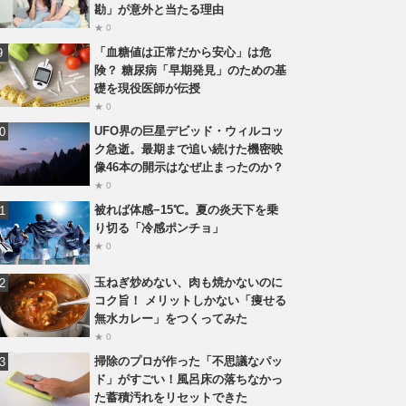
勘」が意外と当たる理由
★ 0
「血糖値は正常だから安心」は危
険？ 糖尿病「早期発見」のための基
礎を現役医師が伝授
★ 0
UFO界の巨星デビッド・ウィルコッ
ク急逝。最期まで追い続けた機密映
像46本の開示はなぜ止まったのか？
★ 0
被れば体感−15℃。夏の炎天下を乗
り切る「冷感ポンチョ」
★ 0
玉ねぎ炒めない、肉も焼かないのに
コク旨！ メリットしかない「痩せる
無水カレー」をつくってみた
★ 0
掃除のプロが作った「不思議なパッ
ド」がすごい！風呂床の落ちなかっ
た蓄積汚れをリセットできた