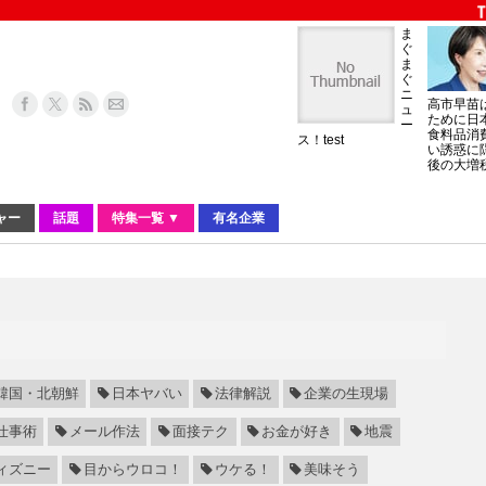
ま
ぐ
ま
ぐ
ニ
高市早苗
ュ
ために日
ー
食料品消
ス！test
い誘惑に
後の大増
ャー
話題
特集一覧 ▼
有名企業
韓国・北朝鮮
日本ヤバい
法律解説
企業の生現場
仕事術
メール作法
面接テク
お金が好き
地震
ィズニー
目からウロコ！
ウケる！
美味そう