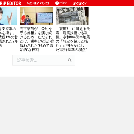
は支持率の
高市早苗が「公約を
「震度7」に耐える免
本を壊す。
守る首相」を演じ続
震・耐震技術でも破
費税1%の甘
けるため、ただそれ
損。令和8年熊本地震
隠された2年
だけ。税率1％策が背
の「想定を超えた揺
税
負わされた“極めて政
れ」が明らかにし
治的”な役割
た“現行基準の弱点”