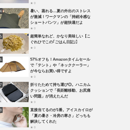
★ 0
暑い、蒸れる…夏の外出のストレス
が激減！ワークマンの「持続冷感な
ショートパンツ」が超快適だよ
★ 0
超簡単なれど、かなり美味しい【こ
ぐれひでこの｢ごはん日記｣】
★ 0
57%オフも！Amazonタイムセール
で「テント」や「ネッククーラー」
が今ならお買い得ですよ
★ 0
折りたためて持ち運び◎。ハニカム
クッションで「長距離移動、お尻痛
い問題」が消えたんだ
★ 0
直接当てるのが1番。アイスカイロが
「夏の暑さ・冷房の寒さ」どっちも
解決してくれた
★ 0