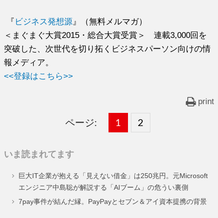
『
ビジネス発想源
』（無料メルマガ）
＜まぐまぐ大賞2015・総合大賞受賞＞ 連載3,000回を
突破した、次世代を切り拓くビジネスパーソン向けの情
報メディア。
<<登録はこちら>>
print
ページ:
固
1
固
2
,
定
定
いま読まれてます
ペ
ペ
巨大IT企業が抱える「見えない借金」は250兆円。元Microsoft
ー
ー
エンジニア中島聡が解説する「AIブーム」の危うい裏側
ジ
ジ
7pay事件が結んだ縁。PayPayとセブン＆アイ資本提携の背景