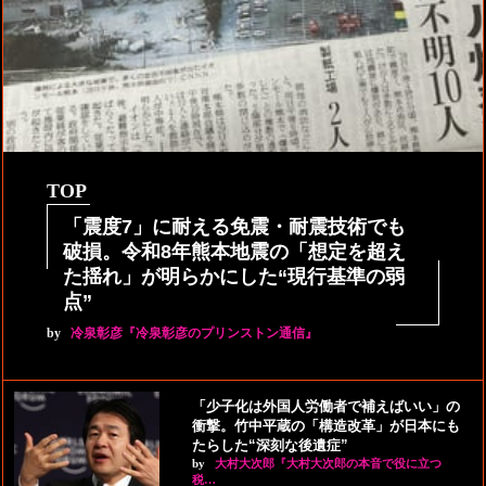
TOP
「震度7」に耐える免震・耐震技術でも
破損。令和8年熊本地震の「想定を超え
た揺れ」が明らかにした“現行基準の弱
点”
by
冷泉彰彦『冷泉彰彦のプリンストン通信』
「少子化は外国人労働者で補えばいい」の
衝撃。竹中平蔵の「構造改革」が日本にも
たらした“深刻な後遺症”
by
大村大次郎『大村大次郎の本音で役に立つ
税…