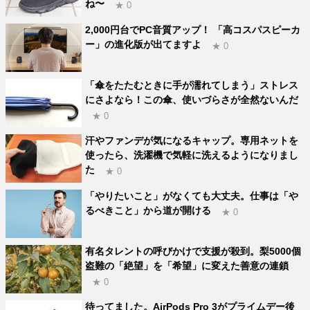
ね〜
★ 0
2,000円台でPC音質アップ！ 「高コスパスピーカ
ー」の進化版が出てますよ
★ 0
「傘をたたむときに手が濡れてしまう」ストレス
にさよなら！この傘、使いづらさが全然ないんだ
★ 0
汗やファンデが気になるキャップ。専用ネットを
使ったら、洗濯機で気軽に洗えるようになりまし
た
★ 0
「やりたいこと」がなくても大丈夫。仕事は「や
るべきこと」から道が開ける
★ 0
有名タレントの呼びかけで支援が殺到。梨5000個
盗難の「絶望」を「希望」に変えた善意の連鎖
★ 0
待ってました。AirPods Pro 3がプライムデー後