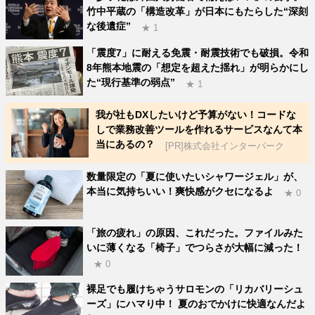
竹中平蔵の「構造改革」が日本にもたらした“深刻
な後遺症”
★ 1
「震度7」に耐える免震・耐震技術でも破損。令和
8年熊本地震の「想定を超えた揺れ」が明らかにし
た“現行基準の弱点”
★ 1
我が社もDXしたいけど予算がない！コードな
しで業務改善ツールを作れるサービスなんて本
当にあるの？
[PR]株式会社インターパーク
数量限定の「夏に使いたいシャワージェル」が、
本当に気持ちいい！爽快感がクセになるよ
★ 0
「旅の疲れ」の原因、これだった。ファイルみた
いに薄くなる「椅子」でつらさが大幅に減った！
★ 0
裸足でも履けちゃうサロモンの「リカバリーシュ
ーズ」にハマり中！ 夏のおでかけに快適なんだよ