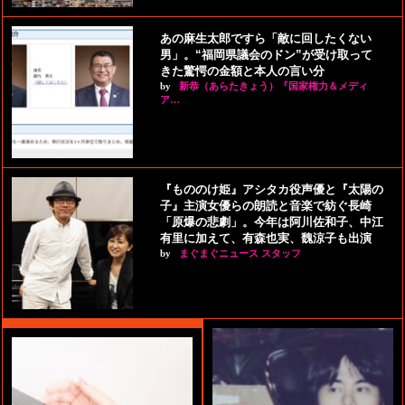
あの麻生太郎ですら「敵に回したくない
男」。“福岡県議会のドン”が受け取って
きた驚愕の金額と本人の言い分
by
新恭（あらたきょう）『国家権力＆メディ
ア…
『もののけ姫』アシタカ役声優と『太陽の
子』主演女優らの朗読と音楽で紡ぐ長崎
「原爆の悲劇」。今年は阿川佐和子、中江
有里に加えて、有森也実、魏涼子も出演
by
まぐまぐニュース スタッフ