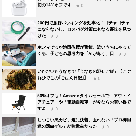
初の14%オフです
★ 0
200円で旅行パッキングを効率化！ゴチャゴチャ
にならないし、ロスバゲ対策にもなる裏技を見つ
けた
★ 0
ホンマでっか池田教授が警鐘。近いうちにやって
くる、子どもの思考力を「AIが奪う」日
★ 0
いただいたうなぎで「うなぎの混ぜご飯」【こぐ
れひでこの｢ごはん日記｣】
★ 0
50%オフも！Amazonタイムセールで「アウトド
アチェア」や「電動自転車」が今ならお買い得で
すよ
★ 0
しつこい黒カビ、遂に決着。垂れない「プロ御用
達の漂白ゲル」が救世主だった
★ 0