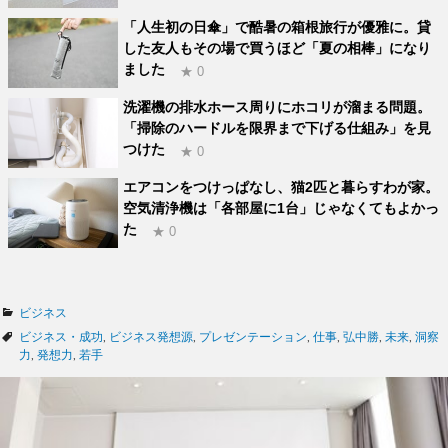
「人生初の日傘」で酷暑の箱根旅行が優雅に。貸
した友人もその場で買うほど「夏の相棒」になり
ました
★ 0
洗濯機の排水ホース周りにホコリが溜まる問題。
「掃除のハードルを限界まで下げる仕組み」を見
つけた
★ 0
エアコンをつけっぱなし、猫2匹と暮らすわが家。
空気清浄機は「各部屋に1台」じゃなくてもよかっ
た
★ 0
カ
ビジネス
テ
タ
ビジネス・成功
,
ビジネス発想源
,
プレゼンテーション
,
仕事
,
弘中勝
,
未来
,
洞察
ゴ
グ
力
,
発想力
,
若手
リ
ー