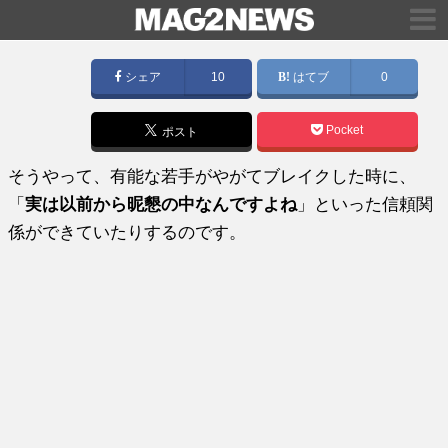
シェア
10
はてブ
0
Pocket
ポスト
そうやって、有能な若手がやがてブレイクした時に、
「
実は以前から昵懇の中なんですよね
」といった信頼関
係ができていたりするのです。