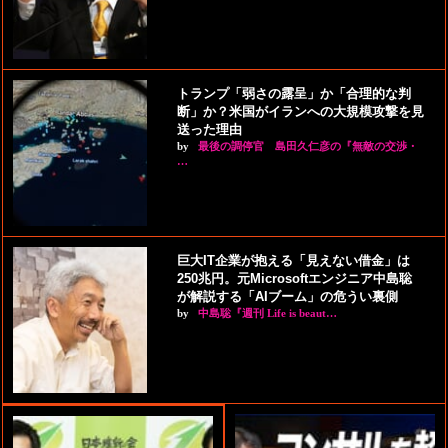
トランプ「弱さの露呈」か「合理的な判
断」か？米国がイランへの大規模攻撃を見
送った理由
by
最後の調停官 島田久仁彦の『無敵の交渉・
…
巨大IT企業が抱える「見えない借金」は
250兆円。元Microsoftエンジニア中島聡
が解説する「AIブーム」の危うい裏側
by
中島聡『週刊 Life is beaut…