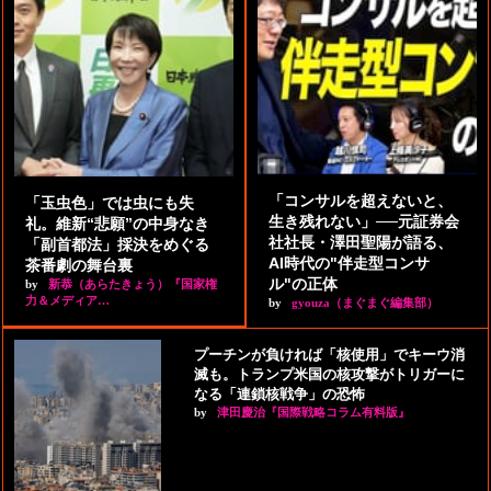
「コンサルを超えないと、
「玉虫色」では虫にも失
生き残れない」──元証券会
礼。維新“悲願”の中身なき
社社長・澤田聖陽が語る、
「副首都法」採決をめぐる
AI時代の"伴走型コンサ
茶番劇の舞台裏
ル"の正体
by
新恭（あらたきょう）『国家権
力＆メディア…
by
gyouza（まぐまぐ編集部）
プーチンが負ければ「核使用」でキーウ消
滅も。トランプ米国の核攻撃がトリガーに
なる「連鎖核戦争」の恐怖
by
津田慶治『国際戦略コラム有料版』