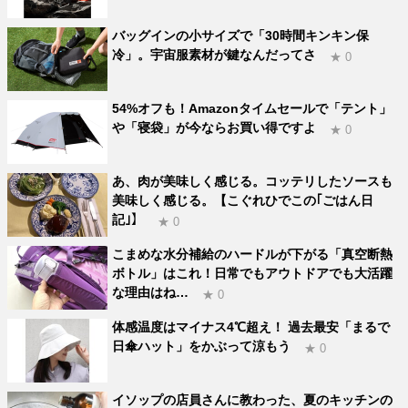
バッグインの小サイズで「30時間キンキン保
冷」。宇宙服素材が鍵なんだってさ
★ 0
54%オフも！Amazonタイムセールで「テント」
や「寝袋」が今ならお買い得ですよ
★ 0
あ、肉が美味しく感じる。コッテリしたソースも
美味しく感じる。【こぐれひでこの｢ごはん日
記｣】
★ 0
こまめな水分補給のハードルが下がる「真空断熱
ボトル」はこれ！日常でもアウトドアでも大活躍
な理由はね…
★ 0
体感温度はマイナス4℃超え！ 過去最安「まるで
日傘ハット」をかぶって涼もう
★ 0
イソップの店員さんに教わった、夏のキッチンの