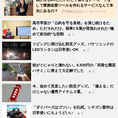
しで業務改善ツールを作れるサービスなんて本
当にあるの？
[PR]株式会社インターパーク
高市早苗が「公約を守る首相」を演じ続けるた
め、ただそれだけ。税率1％策が背負わされた“極
めて政治的”な役割
★ 1
リビングに溶け込む防災グッズ。パナソニックの
LEDランタンは日常使いOK
★ 0
枝がぐにゃりと潰れない。6,930円の「武骨な園芸
ハサミ」に替えて大正解でした
★ 0
今、改めて見直したい防災グッズ。「備える」だ
けじゃない優秀アイテム３選。
★ 0
「ダイバーズはゴツい」を払拭。シチズン新作は
日常使いにちょうどいい
★ 0