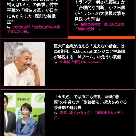
トランプ「弱さの露呈」か
補えばいい」の衝撃。竹中
「合理的な判断」か？米国
平蔵の「構造改革」が日本
がイランへの大規模攻撃を
にもたらした“深刻な後遺
見送った理由
症”
by
最後の調停官 島田久仁彦の
by
大村大次郎『大村大次郎の本音
『無敵の交渉・…
で役に立つ税…
巨大IT企業が抱える「見えない借金」は
250兆円。元Microsoftエンジニア中島聡
が解説する「AIブーム」の危うい裏側
by
中島聡『週刊 Life is beaut…
「玉虫色」では虫にも失礼。維新“悲
願”の中身なき「副首都法」採決をめぐる
茶番劇の舞台裏
by
新恭（あらたきょう）『国家権力＆メディ
ア…