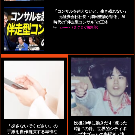
「コンサルを超えないと、生き残れない」
──元証券会社社長・澤田聖陽が語る、AI
時代の"伴走型コンサル"の正体
by
gyouza（まぐまぐ編集部）
没後20年に動きだす“凍った
「探さないでください」の
時計”の針。世界的シティポ
手紙を自作自演する卑怯な
ップ大ブームの先駆者・滝