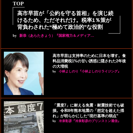
TOP
高市早苗が「公約を守る首相」を演じ続
けるため、ただそれだけ。税率1％策が
背負わされた“極めて政治的”な役割
by
新恭（あらたきょう）『国家権力＆メディア…
高市早苗は支持率のために日本を壊す。食
料品消費税1%の甘い誘惑に隠された2年後
の大増税
by
小林よしのり『小林よしのりライジング』
「震度7」に耐える免震・耐震技術でも破
損。令和8年熊本地震の「想定を超えた揺
れ」が明らかにした“現行基準の弱点”
by
冷泉彰彦『冷泉彰彦のプリンストン通信』