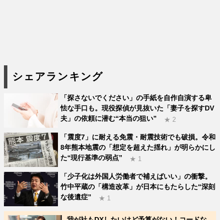
シェアランキング
「探さないでください」の手紙を自作自演する卑
怯な手口も。現役探偵が見抜いた「妻子を探すDV
夫」の依頼に潜む“本当の狙い”
★ 2
「震度7」に耐える免震・耐震技術でも破損。令和
8年熊本地震の「想定を超えた揺れ」が明らかにし
た“現行基準の弱点”
★ 1
「少子化は外国人労働者で補えばいい」の衝撃。
竹中平蔵の「構造改革」が日本にもたらした“深刻
な後遺症”
★ 1
我が社もDXしたいけど予算がない！コードな