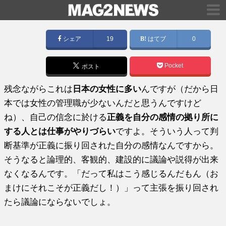
シェア
19
はてブ
0
Pocket
ポスト
残念ながらこれは
日本の女性に多い
んですが（だから日
本では女性の管理職が少ないんだと思うんですけど
ね）、自己の信念に於ける
正義を自分の感情の拠り所に
する人とは仕事がやりづらい
ですよ。そういう人って判
断基準が正義に振り回された自分の感情なんですから。
そうなると論理的、客観的、建設的に議論や説得が出来
なくなるんです。「だって私はこう感じるんだもん（お
まけにそれこそが正義だし！）」って主張を振り回され
たら議論にならないでしょ。