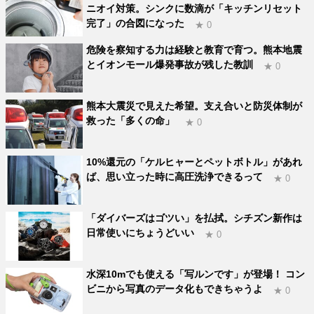
ニオイ対策。シンクに数滴が「キッチンリセット
完了」の合図になった
★ 0
危険を察知する力は経験と教育で育つ。熊本地震
とイオンモール爆発事故が残した教訓
★ 0
熊本大震災で見えた希望。支え合いと防災体制が
救った「多くの命」
★ 0
10%還元の「ケルヒャーとペットボトル」があれ
ば、思い立った時に高圧洗浄できるって
★ 0
「ダイバーズはゴツい」を払拭。シチズン新作は
日常使いにちょうどいい
★ 0
水深10mでも使える「写ルンです」が登場！ コン
ビニから写真のデータ化もできちゃうよ
★ 0