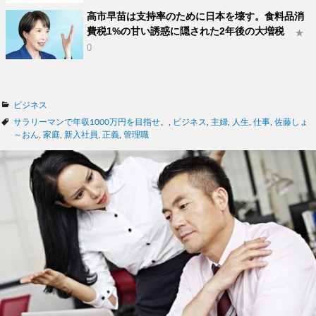
高市早苗は支持率のために日本を壊す。食料品消
費税1%の甘い誘惑に隠された2年後の大増税
★
0
カ
ビジネス
テ
タ
サラリーマンで年収1000万円を目指せ。
,
ビジネス
,
主婦
,
人生
,
仕事
,
佐藤しょ
ゴ
グ
～おん
,
家庭
,
新入社員
,
正義
,
管理職
リ
ー