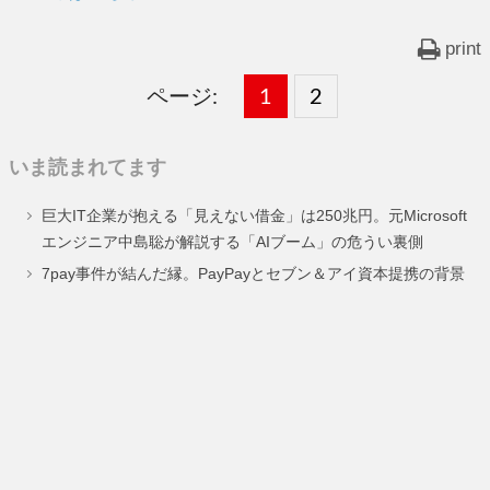
print
ページ:
固
1
固
2
,
定
定
いま読まれてます
ペ
ペ
巨大IT企業が抱える「見えない借金」は250兆円。元Microsoft
ー
ー
エンジニア中島聡が解説する「AIブーム」の危うい裏側
ジ
ジ
7pay事件が結んだ縁。PayPayとセブン＆アイ資本提携の背景