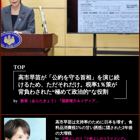
TOP
高市早苗が「公約を守る首相」を演じ続
けるため、ただそれだけ。税率1％策が
背負わされた“極めて政治的”な役割
by
新恭（あらたきょう）『国家権力＆メディア…
高市早苗は支持率のために日本を壊す。食
料品消費税1%の甘い誘惑に隠された2年後
の大増税
by
小林よしのり『小林よしのりライジング』