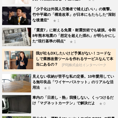
「少子化は外国人労働者で補えばいい」の衝撃。
竹中平蔵の「構造改革」が日本にもたらした“深刻
な後遺症”
★ 1
「震度7」に耐える免震・耐震技術でも破損。令和
8年熊本地震の「想定を超えた揺れ」が明らかにし
た“現行基準の弱点”
★ 1
我が社もDXしたいけど予算がない！コードな
しで業務改善ツールを作れるサービスなんて本
当にあるの？
[PR]株式会社インターパーク
見えない収納が苦手な私の定番。10年愛用してい
る無印良品「ワイヤーバスケット」のリアルな活
用法
★ 0
車内の「日差し・熱」我慢しない。くっつけるだ
け「マグネットカーテン」で解決だよ
★ 0