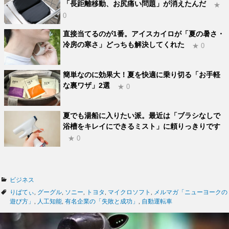
「長距離移動、お尻痛い問題」が消えたんだ
★
0
直接当てるのが1番。アイスカイロが「夏の暑さ・
冷房の寒さ」どっちも解決してくれた
★ 0
簡単なのに効果大！夏を快適に乗り切る「お手軽
な裏ワザ」2選
★ 0
夏でも湯船に入りたい派。最近は「ブラシなしで
浴槽をキレイにできるミスト」に頼りっきりです
★ 0
カ
ビジネス
テ
タ
りばてぃ
,
グーグル
,
ソニー
,
トヨタ
,
マイクロソフト
,
メルマガ「ニューヨークの
ゴ
グ
遊び方」
,
人工知能
,
有名企業の「失敗と成功」
,
自動運転車
リ
ー