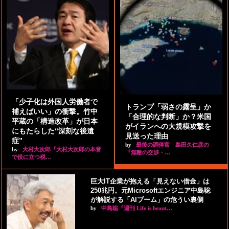
「少子化は外国人労働者で
トランプ「弱さの露呈」か
補えばいい」の衝撃。竹中
「合理的な判断」か？米国
平蔵の「構造改革」が日本
がイランへの大規模攻撃を
にもたらした“深刻な後遺
見送った理由
症”
by
最後の調停官 島田久仁彦の
by
大村大次郎『大村大次郎の本音
『無敵の交渉・…
で役に立つ税…
巨大IT企業が抱える「見えない借金」は
250兆円。元Microsoftエンジニア中島聡
が解説する「AIブーム」の危うい裏側
by
中島聡『週刊 Life is beaut…