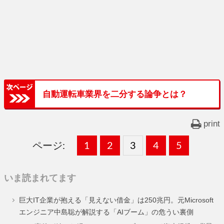
自動運転車業界を二分する論争とは？
print
ページ:
固
1
固
2
,
固
3
,
固
4
,
固
5
,
定
定
定
定
定
いま読まれてます
ペ
ペ
ペ
ペ
ペ
巨大IT企業が抱える「見えない借金」は250兆円。元Microsoft
ー
ー
ー
ー
ー
エンジニア中島聡が解説する「AIブーム」の危うい裏側