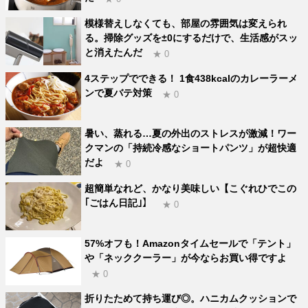
模様替えしなくても、部屋の雰囲気は変えられ
る。掃除グッズを±0にするだけで、生活感がスッ
と消えたんだ
★ 0
4ステップでできる！ 1食438kcalのカレーラーメ
ンで夏バテ対策
★ 0
暑い、蒸れる…夏の外出のストレスが激減！ワー
クマンの「持続冷感なショートパンツ」が超快適
だよ
★ 0
超簡単なれど、かなり美味しい【こぐれひでこの
｢ごはん日記｣】
★ 0
57%オフも！Amazonタイムセールで「テント」
や「ネッククーラー」が今ならお買い得ですよ
★ 0
折りたためて持ち運び◎。ハニカムクッションで