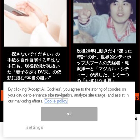
没後20年に動きだす“凍った
「探さないでください」の
時計”の針。世界的シティポ
手紙を自作自演する卑怯な
ップ大ブームの先駆者・滝
手口も。現役探偵が見抜い
沢洋一と「マジカル・シテ
た「妻子を探すDV夫」の依
ィー」が残した、もう一つ
頼に潜む“本当の狙い”
の『かぎりなき夏』
by
阿部泰尚『伝説の探偵』
by
都鳥 流星
By clicking “Accept All Cookies”, you agree to the storing of cookies on
your device to enhance site navigation, analyze site usage, and assist in
MAG2 NEWS HEADLINE
our marketing efforts.
Coolie policy
ok
×
ページ内の商標は全て商標権者に属します。無断転載を禁じます。 ©
まぐまぐ！
settings