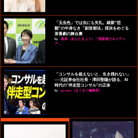
「玉虫色」では虫にも失礼。維新“悲
願”の中身なき「副首都法」採決をめぐる
茶番劇の舞台裏
by
新恭（あらたきょう）『国家権力＆メディ
ア…
「コンサルを超えないと、生き残れない」
──元証券会社社長・澤田聖陽が語る、AI
時代の"伴走型コンサル"の正体
by
gyouza（まぐまぐ編集部）