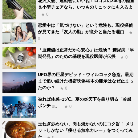
花火大会、運動会にいいね！ロゴスの300gの軽量
＆小型チェアなら、いつものリュックにも入るよ
★ 0
恋愛中は「気づけない」という危険も。現役探偵
が見てきた「友人の勘」が意外と当たる理由
★
0
「血糖値は正常だから安心」は危険？ 糖尿病「早
期発見」のための基礎を現役医師が伝授
★ 0
UFO界の巨星デビッド・ウィルコック急逝。最期
まで追い続けた機密映像46本の開示はなぜ止まっ
たのか？
★ 0
被れば体感−15℃。夏の炎天下を乗り切る「冷感
ポンチョ」
★ 0
玉ねぎ炒めない、肉も焼かないのにコク旨！ メリ
ットしかない「痩せる無水カレー」をつくってみ
た
★ 0