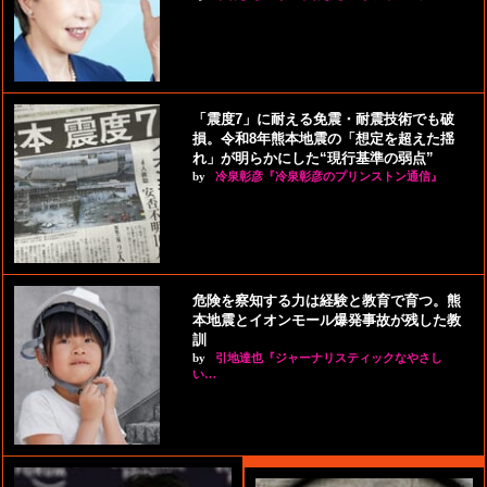
「震度7」に耐える免震・耐震技術でも破
損。令和8年熊本地震の「想定を超えた揺
れ」が明らかにした“現行基準の弱点”
by
冷泉彰彦『冷泉彰彦のプリンストン通信』
危険を察知する力は経験と教育で育つ。熊
本地震とイオンモール爆発事故が残した教
訓
by
引地達也『ジャーナリスティックなやさし
い…