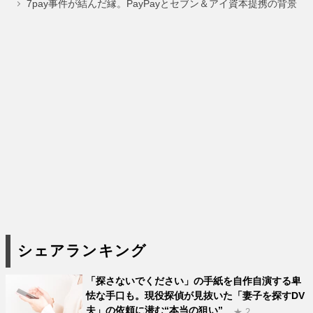
ジ
ジ
ジ
ジ
ジ
7pay事件が結んだ縁。PayPayとセブン＆アイ資本提携の背景
シェアランキング
「探さないでください」の手紙を自作自演する卑
怯な手口も。現役探偵が見抜いた「妻子を探すDV
夫」の依頼に潜む“本当の狙い”
★ 2