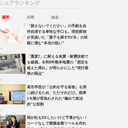
シェアランキング
週間
月間
総合
「探さないでください」の手紙を自
作自演する卑怯な手口も。現役探偵
が見抜いた「妻子を探すDV夫」の依
頼に潜む“本当の狙い”
 2
「震度7」に耐える免震・耐震技術で
も破損。令和8年熊本地震の「想定を
超えた揺れ」が明らかにした“現行基
準の弱点”
 1
高市早苗が「公約を守る首相」を演
じ続けるため、ただそれだけ。税率
1％策が背負わされた“極めて政治
的”な役割
 1
我が社もDXしたいけど予算がない！
コードなしで業務改善ツールを作れ