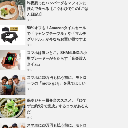
昨夜残ったハンバーグをマフィンに
挟んで食べる【こぐれひでこの｢ごは
ん日記｣】
★ 0
50%オフも！Amazonタイムセール
で「キャンプテーブル」や「マルチ
グリドル」が今ならお買い得ですよ
★ 0
スマホは置いとこ。SHANLINGの小
型プレーヤーがもたらす「音楽没入
タイム」
★ 0
スマホに20万円も払う前に、モトロ
ーラの「moto g37j」を見てほしい
★ 0
保冷ジャー麺弁当のススメ。「ゆで
ずに約5分で完成」するコツがあるん
だ
★ 0
スマホに20万円も払う前に、モトロ