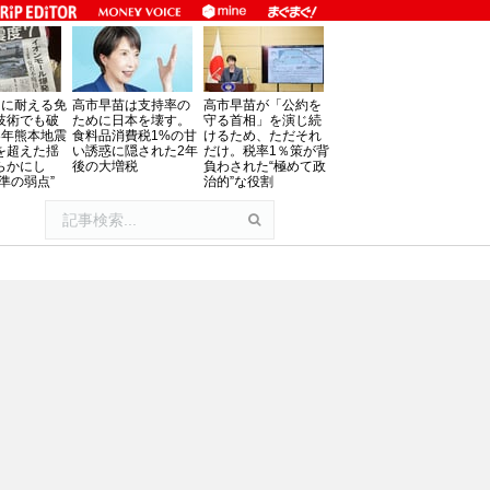
」に耐える免
高市早苗は支持率の
高市早苗が「公約を
技術でも破
ために日本を壊す。
守る首相」を演じ続
8年熊本地震
食料品消費税1%の甘
けるため、ただそれ
を超えた揺
い誘惑に隠された2年
だけ。税率1％策が背
らかにし
後の大増税
負わされた“極めて政
準の弱点”
治的”な役割