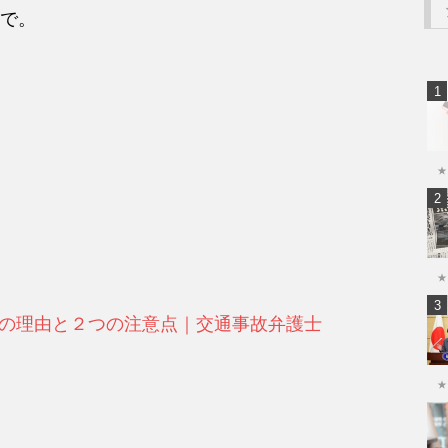
で。
★
★
の理由と２つの注意点｜交通事故弁護士
★