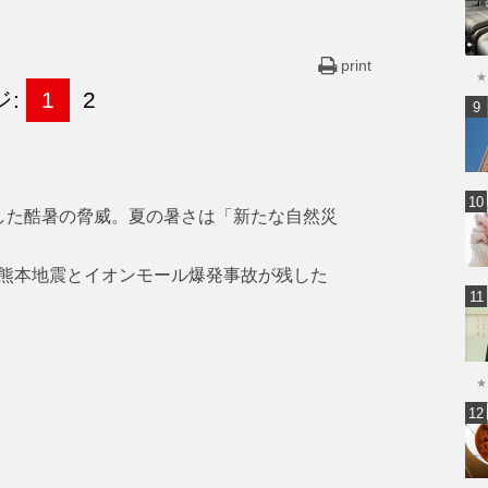
print
★
ジ:
1
2
した酷暑の脅威。夏の暑さは「新たな自然災
熊本地震とイオンモール爆発事故が残した
★