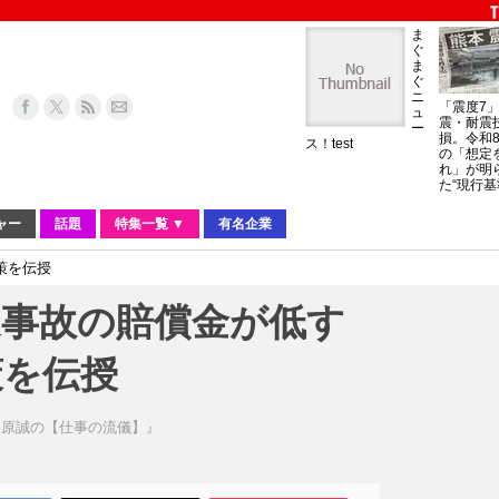
ま
ぐ
ま
ぐ
ニ
「震度7
ュ
震・耐震
ー
損。令和
ス！test
の「想定
れ」が明
た“現行基
ャー
話題
特集一覧 ▼
有名企業
策を伝授
通事故の賠償金が低す
策を伝授
谷原誠の【仕事の流儀】』