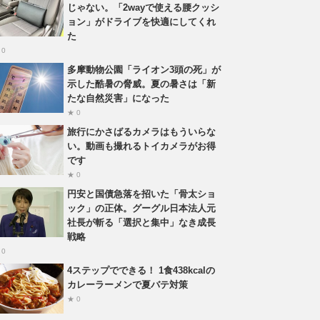
じゃない。「2wayで使える腰クッシ
ョン」がドライブを快適にしてくれ
た
 0
多摩動物公園「ライオン3頭の死」が
示した酷暑の脅威。夏の暑さは「新
たな自然災害」になった
★ 0
旅行にかさばるカメラはもういらな
い。動画も撮れるトイカメラがお得
です
★ 0
円安と国債急落を招いた「骨太ショ
ック」の正体。グーグル日本法人元
社長が斬る「選択と集中」なき成長
戦略
 0
4ステップでできる！ 1食438kcalの
カレーラーメンで夏バテ対策
★ 0