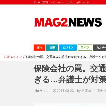
第一線の専門家たちがニッポンに「なぜ？」を問いかける
国内
国際
ビジネス
ライフ
カルチ
TOP
»
ライフ
»
保険会社の罠。交通事故の賠償金が低すぎる…弁護士が対
保険会社の罠。交
ぎる…弁護士が対
2016.08.23
by
ライフ
谷原誠『弁護士