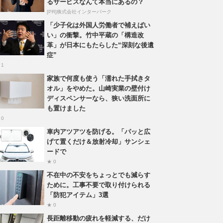
るサービスなんて本当にあるの？
[PR]株式会社インターパーク
「少子化は外国人労働者で補えばい
い」の衝撃。竹中平蔵の「構造改
革」が日本にもたらした“深刻な後遺
症”
 1
家族で何度も使う「濡れた手拭きタ
オル」をやめた。山崎実業の壁付け
ディスペンサーなら、狭い洗面所に
も置けました
 0
車内アツアツを防げる。「パッと広
げて置くだけ＆放射冷却」サンシェ
ードで
★ 0
不在中の不安をちょっとでも減らす
ために。工事不要で取り付けられる
「防犯アイテム」3選
★ 0
長距離移動の疲れを軽減する、だけ