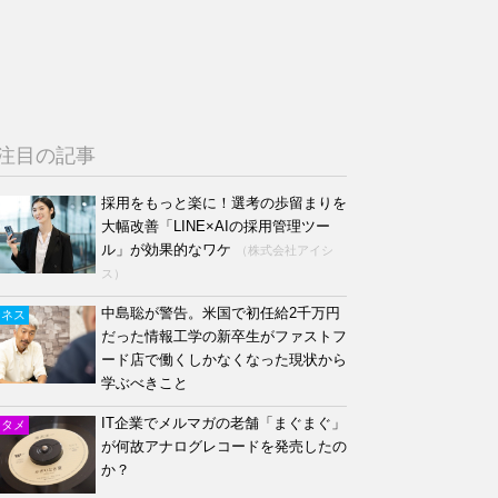
注目の記事
採用をもっと楽に！選考の歩留まりを
大幅改善「LINE×AIの採用管理ツー
ル」が効果的なワケ
（株式会社アイシ
ス）
中島聡が警告。米国で初任給2千万円
ジネス
だった情報工学の新卒生がファストフ
ード店で働くしかなくなった現状から
学ぶべきこと
IT企業でメルマガの老舗「まぐまぐ」
ンタメ
が何故アナログレコードを発売したの
か？