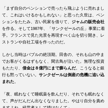
「まず自分のペンションで売ったら飛ぶように売れまし
て、これはいけるかもしれない」と思った久世は、ペン
ションをたたみ、古い民家を借りて、
ジャムの販売会社
を作る。そして1987年、「サンクゼールの丘」事業に着
手。フランスで見た光景を再現すべく山を切り開き、レ
ストランや自社工場を作ったのだ。
しかし当時はバブルの絶頂期。田舎の、それも山の中ま
でお客がくるはずもなく、閑古鳥が泣いた。無理な投資
もたたり、
借金は８億円にまで膨らんだ
。こうなると銀
行も黙っていない。
サンクゼールは倒産の危機に追い込
まれた
。
「夜、眠れなくて睡眠薬を飲んだり、それでも眠れなく
て、声がだんだん出なくなりました。やはり自分を責め
ますよね、経営者として情けなくて」