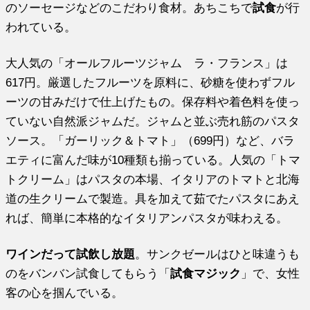
のソーセージなどのこだわり食材。あちこちで
試食
が行
われている。
大人気の「オールフルーツジャム ラ・フランス」は
617円。厳選したフルーツを原料に、砂糖を使わずフル
ーツの甘みだけで仕上げたもの。保存料や着色料を使っ
ていない自然派ジャムだ。ジャムと並ぶ売れ筋のパスタ
ソース。「ガーリック＆トマト」（699円）など、バラ
エティに富んだ味が10種類も揃っている。人気の「トマ
トクリーム」はパスタの本場、イタリアのトマトと北海
道の生クリームで製造。具を加えて茹でたパスタにあえ
れば、簡単に本格的なイタリアンパスタが味わえる。
ワインだって試飲し放題
。サンクゼールはひと味違うも
のをバンバン試食してもらう「
試食マジック
」で、女性
客の心を掴んでいる。