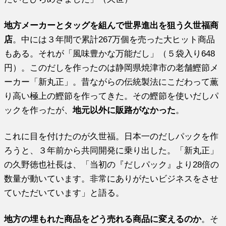
地方メーカーとタッグを組んで世界進出を狙う久世福商
店
。中には３年間で累計267万個を売った大ヒット商品
もある。それが「風味豊かな万能だし」（５袋入り648
円）。このだしを作ったのは静岡県焼津市の老舗鰹節メ
ーカー「新丸正」。昔ながらの伝統製法にこだわって薫
り高い極上の鰹節を作ってきた。その鰹節を使いだしパ
ックを作ったが、
地元以外に販路がなかった
。
これに目を付けたのが久世福。日本一のだしパックを作
ろうと、３年前から共同開発に乗り出した。「新丸正」
の久野徳也社長は、「当初の『だしパック』より28倍の
数量が動いています。非常にありがたいビジネスをさせ
ていただいています」と語る。
地方の埋もれた商品をどう売れる商品に変えるのか
。そ