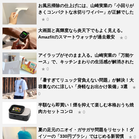
お風呂掃除の仕上げには、山崎実業の「小回りが
きくコンパクトな水切りワイパー」が正解でした
★ 0
大画面と高輝度なら炎天下でもよく見える。
Amazfitのスマートウォッチが過去最安
★ 0
アイラップがそのまま入る。山崎実業の「万能ケ
ース」で、キッチンまわりの生活感が解消された
★ 0
「暑すぎてリュック背負えない問題」が解決！大
容量なのに涼しい「身軽なお出かけ装備」3選
★
0
半額なら即買い！煙を抑えて楽しむ本格おうち焼
肉カセットコンロ
★ 0
夏の足元のニオイ・ガサガサ問題をリセット！ダ
イソーの「330円ブラシ」ではじめる新習慣
★ 0