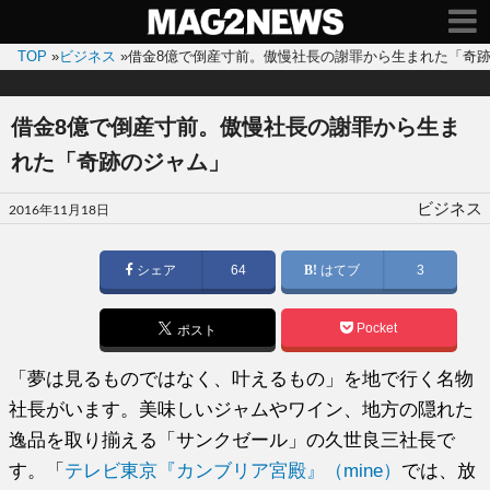
TOP
»
ビジネス
»
借金8億で倒産寸前。傲慢社長の謝罪から生まれた「奇
借金8億で倒産寸前。傲慢社長の謝罪から生ま
れた「奇跡のジャム」
投
ビジネス
2016年11月18日
稿
日:
シェア
64
はてブ
3
Pocket
ポスト
「夢は見るものではなく、叶えるもの」を地で行く名物
社長がいます。美味しいジャムやワイン、地方の隠れた
逸品を取り揃える「サンクゼール」の久世良三社長で
す。「
テレビ東京『カンブリア宮殿』（mine）
では、放