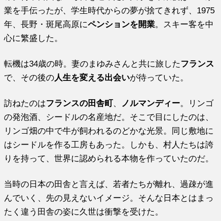
業を手伝ったが、学生時代からの夢が捨てきれず、1975
年、長野・斑尾高原に
ペンションを開業
。スキー客を中
心に繁盛した。
転機は34歳の時。妻のまゆみさんと共に旅した
フランス
で、その後の
人生を変える出会い
が待っていた。
訪ねたのは
フランスの田舎町
、
ノルマンディー
。リンゴ
の発泡酒、シードルの名産地だ。そこで目にしたのは、
リンゴ畑の中で牛が飼われるのどかな光景。同じ敷地に
はシードルを作る工房もあった。しかも、村人たちは誇
りを持って、世界に認められる本物を作っていたのだ。
当時の日本の田舎と言えば、若者たちが離れ、過疎が進
んでいく、先の見えないイメージ。そんな日本とはまっ
たく違う田舎の姿に久世は衝撃を受けた。