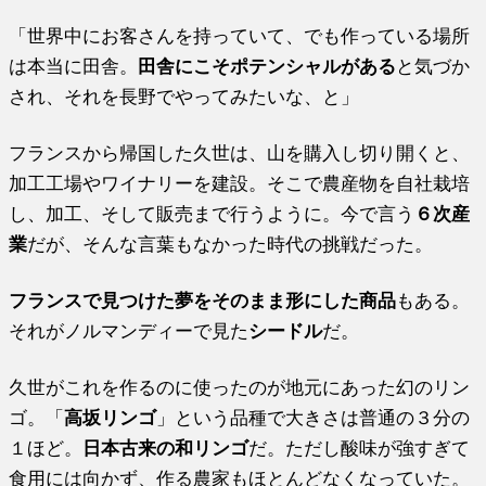
「世界中にお客さんを持っていて、でも作っている場所
は本当に田舎。
田舎にこそポテンシャルがある
と気づか
され、それを長野でやってみたいな、と」
フランスから帰国した久世は、山を購入し切り開くと、
加工工場やワイナリーを建設。そこで農産物を自社栽培
し、加工、そして販売まで行うように。今で言う
６次産
業
だが、そんな言葉もなかった時代の挑戦だった。
フランスで見つけた夢をそのまま形にした商品
もある。
それがノルマンディーで見た
シードル
だ。
久世がこれを作るのに使ったのが地元にあった幻のリン
ゴ。「
高坂リンゴ
」という品種で大きさは普通の３分の
１ほど。
日本古来の和リンゴ
だ。ただし酸味が強すぎて
食用には向かず、作る農家もほとんどなくなっていた。