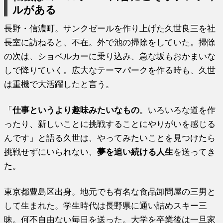
ルがある
長野・信濃町。サンクゼールを作り上げた久世良三を社
長室に訪ねると、不在。外で池の掃除をしていた。掃除
の次は、ショベルカーに乗り込み、急な坂もおかまいな
しで降りていく。広大なテーマパークを作る時も、久世
は重機で大活躍したと言う。
「
仕事というより趣味みたいなもの
。いろいろな道を作
ったり、新しいことに挑戦することにやりがいを感じる
んです」と語る久世は、やってみたいことを見つけたら
挑戦せずにいられない、
夢を追い続ける人生
を送ってき
た。
東京都豊島区出身。地元でも有名な食品卸問屋の三男と
して生まれた。学生時代は長野県に通い詰めスキー三
昧。何不自由ない毎日を送った。大学を卒業後は一旦家