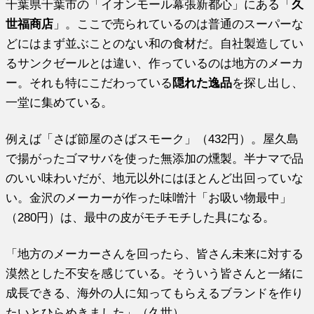
千葉県千葉市の「イオンモール幕張新都心」にある「
久
世福商店
」。ここで売られているのは普通のスーパーな
どにはまず並ぶことのない和の食材だ。自社製造してい
るサンクゼールとは違い、作っているのは地方のメーカ
ー。それも特にこだわっている
隠れた逸品
を探し出し、
一堂に集めている。
例えば「さば節屋のさばスモーク」（432円）。屋久島
で揚がったゴマサバを使った無添加の燻製。半ナマで品
のいい味わいだが、地元以外にはほとんど出回っていな
い。金沢のメーカーが作った味噌汁「お吸い物最中」
（280円）は、最中の皮がモチモチした具になる。
「地方のメーカーさんを回ったら、皆さん未来に対する
漠然とした不安を感じている。そういう皆さんと一緒に
成長できる、海外の人に知ってもらえるブランドを作り
たいとひらめきました」（久世）