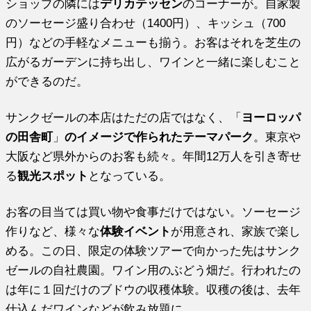
ショップの隣には
デリカテッセン
のコーナーが。自家製
のソーセージ盛り合わせ（1400円）、キッシュ（700
円）などの手軽なメニューも揃う。お客はそれを芝生の
広がるガーデンに持ち出し、ワインと一緒に楽しむこと
ができるのだ。
サンクゼールの本店はただの店ではなく、「
ヨーロッパ
の田舎町
」
のイメージで作られたテーマパーク
。東京や
大阪など県外からのお客も続々。年間12万人を引き寄せ
る
観光スポット
となっている。
お客の目当ては買い物や食事だけではない。ソーセージ
作りなど、様々な
体験イベント
が用意され、家族で楽し
める。この日、限定の体験ツアーで向かった先はサンク
ゼールの自社農園。ワイン用のぶどう畑だ。行われたの
は年に１回だけのブドウの収穫体験。収穫の後は、去年
仕込んだワインなどが飲み放題に。