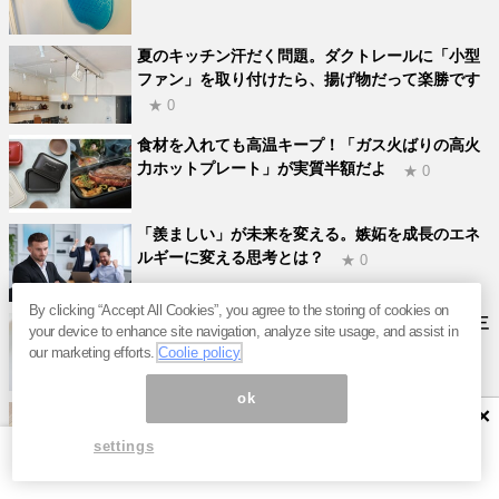
夏のキッチン汗だく問題。ダクトレールに「小型
ファン」を取り付けたら、揚げ物だって楽勝です
★ 0
食材を入れても高温キープ！「ガス火ばりの高火
力ホットプレート」が実質半額だよ
★ 0
「羨ましい」が未来を変える。嫉妬を成長のエネ
ルギーに変える思考とは？
★ 0
By clicking “Accept All Cookies”, you agree to the storing of cookies on
焼き飯か、チャーハンか？仕込みに2日、旨味の三
your device to enhance site navigation, analyze site usage, and assist in
大要素を極めた「町中華」伝説メニューに客が殺
our marketing efforts.
Coolie policy
到する理由
★ 0
ok
「厚生年金」の加入中に死亡したらどうなる？遺
×
族厚生年金の受給条件と計算方法を“年金のプ
settings
ロ”が解説
★ 0