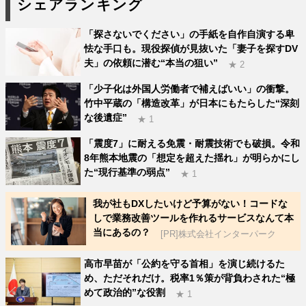
シェアランキング
「探さないでください」の手紙を自作自演する卑
怯な手口も。現役探偵が見抜いた「妻子を探すDV
夫」の依頼に潜む“本当の狙い”
★ 2
「少子化は外国人労働者で補えばいい」の衝撃。
竹中平蔵の「構造改革」が日本にもたらした“深刻
な後遺症”
★ 1
「震度7」に耐える免震・耐震技術でも破損。令和
8年熊本地震の「想定を超えた揺れ」が明らかにし
た“現行基準の弱点”
★ 1
我が社もDXしたいけど予算がない！コードな
しで業務改善ツールを作れるサービスなんて本
当にあるの？
[PR]株式会社インターパーク
高市早苗が「公約を守る首相」を演じ続けるた
め、ただそれだけ。税率1％策が背負わされた“極
めて政治的”な役割
★ 1