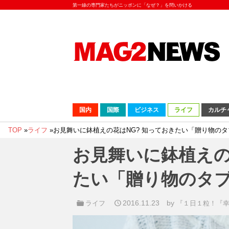
第一線の専門家たちがニッポンに「なぜ？」を問いかける
国内
国際
ビジネス
ライフ
カルチ
TOP
»
ライフ
»
お見舞いに鉢植えの花はNG? 知っておきたい「贈り物の
お見舞いに鉢植えの
たい「贈り物のタ
2016.11.23
by
ライフ
『１日１粒！『