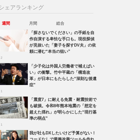
シェアランキング
週間
月間
総合
「探さないでください」の手紙を自
作自演する卑怯な手口も。現役探偵
が見抜いた「妻子を探すDV夫」の依
頼に潜む“本当の狙い”
 2
「少子化は外国人労働者で補えばい
い」の衝撃。竹中平蔵の「構造改
革」が日本にもたらした“深刻な後遺
症”
 1
「震度7」に耐える免震・耐震技術で
も破損。令和8年熊本地震の「想定を
超えた揺れ」が明らかにした“現行基
準の弱点”
 1
我が社もDXしたいけど予算がない！
コードなしで業務改善ツールを作れ