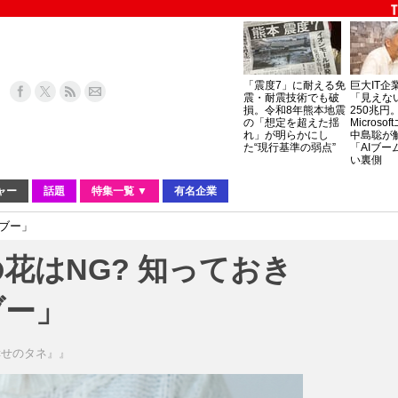
「震度7」に耐える免
巨大IT企
震・耐震技術でも破
「見えな
損。令和8年熊本地震
250兆円
の「想定を超えた揺
Micros
れ」が明らかにし
中島聡が
た“現行基準の弱点”
「AIブー
い裏側
ャー
話題
特集一覧 ▼
有名企業
タブー」
花はNG? 知っておき
ブー」
幸せのタネ』』