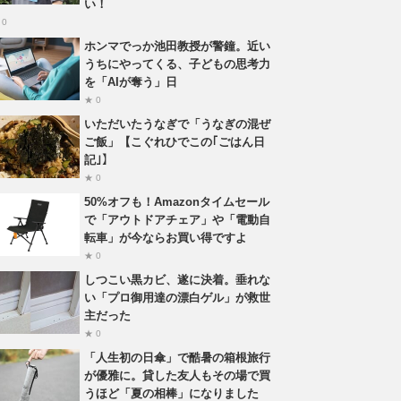
い！
 0
ホンマでっか池田教授が警鐘。近い
うちにやってくる、子どもの思考力
を「AIが奪う」日
★ 0
いただいたうなぎで「うなぎの混ぜ
ご飯」【こぐれひでこの｢ごはん日
記｣】
★ 0
50%オフも！Amazonタイムセール
で「アウトドアチェア」や「電動自
転車」が今ならお買い得ですよ
★ 0
しつこい黒カビ、遂に決着。垂れな
い「プロ御用達の漂白ゲル」が救世
主だった
★ 0
「人生初の日傘」で酷暑の箱根旅行
が優雅に。貸した友人もその場で買
うほど「夏の相棒」になりました