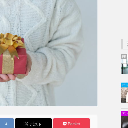
PR
ビ
エ
Pocket
4
ポスト