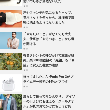
使いづらさが全然ないんだ
★ 0
汗やファンデが気になるキャップ。
専用ネットを使ったら、洗濯機で気
軽に洗えるようになりました
★ 0
「やりたいこと」がなくても大丈
夫。仕事は「やるべきこと」から道
が開ける
★ 0
有名タレントの呼びかけで支援が殺
到。梨5000個盗難の「絶望」を「希
望」に変えた善意の連鎖
★ 0
待ってました。AirPods Pro 3がプ
ライムデー後初の14%オフです
★ 0
濡らして振って即ひんやり。 ダイソ
ーの日よけにも使える「クールタオ
ル」が夏のおでかけにちょうど良