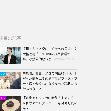
注目の記事
採用をもっと楽に！選考の歩留まりを
大幅改善「LINE×AIの採用管理ツー
ル」が効果的なワケ
（株式会社アイシ
ス）
中島聡が警告。米国で初任給2千万円
ジネス
だった情報工学の新卒生がファストフ
ード店で働くしかなくなった現状から
学ぶべきこと
IT企業でメルマガの老舗「まぐまぐ」
ンタメ
が何故アナログレコードを発売したの
か？