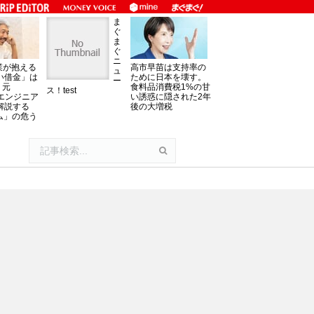
ま
ぐ
ま
ぐ
ニ
業が抱える
高市早苗は支持率の
ュ
い借金」は
ために日本を壊す。
ー
。元
食料品消費税1%の甘
ス！test
oftエンジニア
い誘惑に隠された2年
解説する
後の大増税
ム」の危う