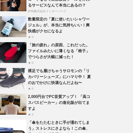
るサービスなんて本当にあるの？
[PR]株式会社インターパーク
数量限定の「夏に使いたいシャワー
ジェル」が、本当に気持ちいい！爽
快感がクセになるよ
★ 0
「旅の疲れ」の原因、これだった。
ファイルみたいに薄くなる「椅子」
でつらさが大幅に減った！
★ 0
裸足でも履けちゃうサロモンの「リ
カバリーシューズ」にハマり中！ 夏
のおでかけに快適なんだよね〜
★ 0
2,000円台でPC音質アップ！ 「高コ
スパスピーカー」の進化版が出てま
すよ
★ 0
「傘をたたむときに手が濡れてしま
う」ストレスにさよなら！この傘、