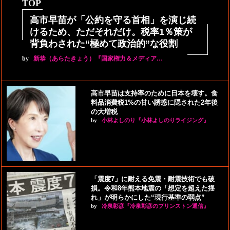
TOP
高市早苗が「公約を守る首相」を演じ続
けるため、ただそれだけ。税率1％策が
背負わされた“極めて政治的”な役割
by
新恭（あらたきょう）『国家権力＆メディア…
高市早苗は支持率のために日本を壊す。食
料品消費税1%の甘い誘惑に隠された2年後
の大増税
by
小林よしのり『小林よしのりライジング』
「震度7」に耐える免震・耐震技術でも破
損。令和8年熊本地震の「想定を超えた揺
れ」が明らかにした“現行基準の弱点”
by
冷泉彰彦『冷泉彰彦のプリンストン通信』