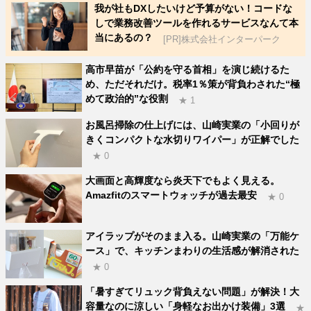
我が社もDXしたいけど予算がない！コードな
しで業務改善ツールを作れるサービスなんて本
当にあるの？
[PR]株式会社インターパーク
高市早苗が「公約を守る首相」を演じ続けるた
め、ただそれだけ。税率1％策が背負わされた“極
めて政治的”な役割
★ 1
お風呂掃除の仕上げには、山崎実業の「小回りが
きくコンパクトな水切りワイパー」が正解でした
★ 0
大画面と高輝度なら炎天下でもよく見える。
Amazfitのスマートウォッチが過去最安
★ 0
アイラップがそのまま入る。山崎実業の「万能ケ
ース」で、キッチンまわりの生活感が解消された
★ 0
「暑すぎてリュック背負えない問題」が解決！大
容量なのに涼しい「身軽なお出かけ装備」3選
★