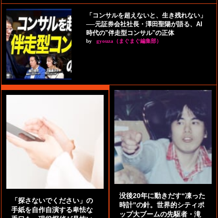
「コンサルを超えないと、生き残れない」
──元証券会社社長・澤田聖陽が語る、AI
時代の"伴走型コンサル"の正体
by
gyouza（まぐまぐ編集部）
没後20年に動きだす“凍った
「探さないでください」の
時計”の針。世界的シティポ
手紙を自作自演する卑怯な
ップ大ブームの先駆者・滝