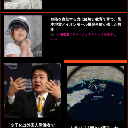
危険を察知する力は経験と教育で育つ。熊
本地震とイオンモール爆発事故が残した教
訓
by
引地達也『ジャーナリスティックなやさし
い…
「少子化は外国人労働者で
トランプ「弱さの露呈」か