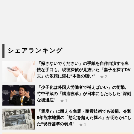
シェアランキング
「探さないでください」の手紙を自作自演する卑
怯な手口も。現役探偵が見抜いた「妻子を探すDV
夫」の依頼に潜む“本当の狙い”
★ 2
「少子化は外国人労働者で補えばいい」の衝撃。
竹中平蔵の「構造改革」が日本にもたらした“深刻
な後遺症”
★ 1
「震度7」に耐える免震・耐震技術でも破損。令和
8年熊本地震の「想定を超えた揺れ」が明らかにし
た“現行基準の弱点”
★ 1