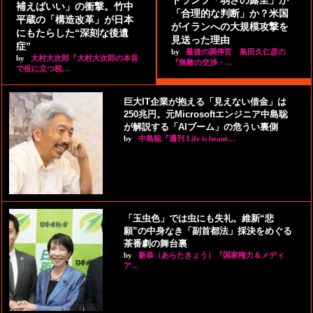
補えばいい」の衝撃。竹中
「合理的な判断」か？米国
平蔵の「構造改革」が日本
がイランへの大規模攻撃を
にもたらした“深刻な後遺
見送った理由
症”
by
最後の調停官 島田久仁彦の
by
大村大次郎『大村大次郎の本音
『無敵の交渉・…
で役に立つ税…
巨大IT企業が抱える「見えない借金」は
250兆円。元Microsoftエンジニア中島聡
が解説する「AIブーム」の危うい裏側
by
中島聡『週刊 Life is beaut…
「玉虫色」では虫にも失礼。維新“悲
願”の中身なき「副首都法」採決をめぐる
茶番劇の舞台裏
by
新恭（あらたきょう）『国家権力＆メディ
ア…