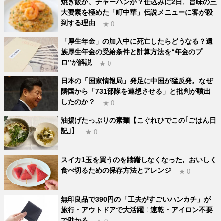
焼き飯か、チャーハンか？仕込みに2日、旨味の三
大要素を極めた「町中華」伝説メニューに客が殺
到する理由
★ 0
「厚生年金」の加入中に死亡したらどうなる？遺
族厚生年金の受給条件と計算方法を“年金のプ
ロ”が解説
★ 0
日本の「国家情報局」発足に中国が猛反発。なぜ
隣国から「731部隊を連想させる」と批判が噴出
したのか？
★ 0
油揚げたっぷりの素麺【こぐれひでこの｢ごはん日
記｣】
★ 0
スイカ1玉を買うのを躊躇しなくなった。おいしく
食べ切るための保存方法とアレンジ
★ 0
無印良品で390円の「工夫がすごいハンカチ」が
旅行・アウトドアで大活躍！速乾・アイロン不要
で助かる