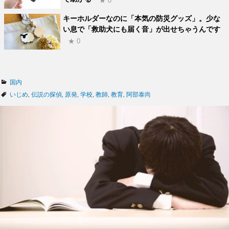
★ 0
キーホルダーなのに「本気の防災グッズ」。少な
い息で「救助犬にも届く音」が出せちゃうんです
★ 0
カ
国内
テ
タ
いじめ
,
伝説の探偵
,
原発
,
学校
,
教師
,
教育
,
阿部泰尚
ゴ
グ
リ
ー