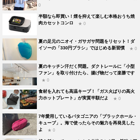
0
半額なら即買い！煙を抑えて楽しむ本格おうち焼
肉カセットコンロ
★ 0
夏の足元のニオイ・ガサガサ問題をリセット！ダ
イソーの「330円ブラシ」ではじめる新習慣
★ 0
夏のキッチン汗だく問題。ダクトレールに「小型
ファン」を取り付けたら、揚げ物だって楽勝です
★ 0
食材を入れても高温キープ！「ガス火ばりの高火
力ホットプレート」が実質半額だよ
★ 0
7年愛用しているパタゴニアの「ブラックホール・
キューブ」。海で使ったらその魅力を再発見した
よ
★ 0