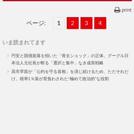
print
ページ:
固
1
固
2
,
固
3
,
固
4
,
定
定
定
定
いま読まれてます
ペ
ペ
ペ
ペ
円安と国債急落を招いた「骨太ショック」の正体。グーグル日
ー
ー
ー
ー
本法人元社長が斬る「選択と集中」なき成長戦略
ジ
ジ
ジ
ジ
高市早苗が「公約を守る首相」を演じ続けるため、ただそれだ
け。税率1％策が背負わされた“極めて政治的”な役割