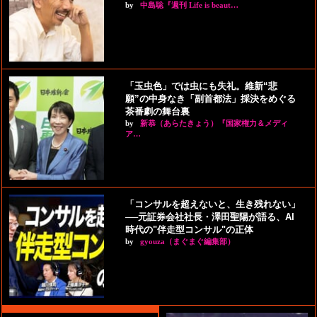
by
中島聡『週刊 Life is beaut…
「玉虫色」では虫にも失礼。維新“悲
願”の中身なき「副首都法」採決をめぐる
茶番劇の舞台裏
by
新恭（あらたきょう）『国家権力＆メディ
ア…
「コンサルを超えないと、生き残れない」
──元証券会社社長・澤田聖陽が語る、AI
時代の"伴走型コンサル"の正体
by
gyouza（まぐまぐ編集部）