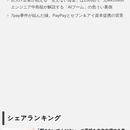
巨大IT企業が抱える「見えない借金」は250兆円。元Microsoft
ー
ー
ー
エンジニア中島聡が解説する「AIブーム」の危うい裏側
ジ
ジ
ジ
7pay事件が結んだ縁。PayPayとセブン＆アイ資本提携の背景
シェアランキング