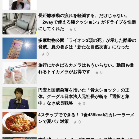
長距離移動の疲れを軽減する、だけじゃない。
「2wayで使える腰クッション」がドライブを快適
にしてくれた
★ 0
多摩動物公園「ライオン3頭の死」が示した酷暑の
脅威。夏の暑さは「新たな自然災害」になった
★ 0
旅行にかさばるカメラはもういらない。動画も撮
れるトイカメラがお得です
★ 0
円安と国債急落を招いた「骨太ショック」の正
体。グーグル日本法人元社長が斬る「選択と集
中」なき成長戦略
★ 0
4ステップでできる！ 1食438kcalのカレーラーメ
ンで夏バテ対策
★ 0