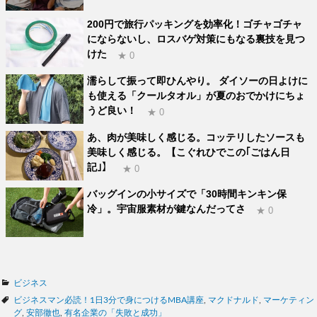
200円で旅行パッキングを効率化！ゴチャゴチャ
にならないし、ロスバゲ対策にもなる裏技を見つ
けた
★ 0
濡らして振って即ひんやり。 ダイソーの日よけに
も使える「クールタオル」が夏のおでかけにちょ
うど良い！
★ 0
あ、肉が美味しく感じる。コッテリしたソースも
美味しく感じる。【こぐれひでこの｢ごはん日
記｣】
★ 0
バッグインの小サイズで「30時間キンキン保
冷」。宇宙服素材が鍵なんだってさ
★ 0
カ
ビジネス
テ
タ
ビジネスマン必読！1日3分で身につけるMBA講座
,
マクドナルド
,
マーケティン
ゴ
グ
グ
,
安部徹也
,
有名企業の「失敗と成功」