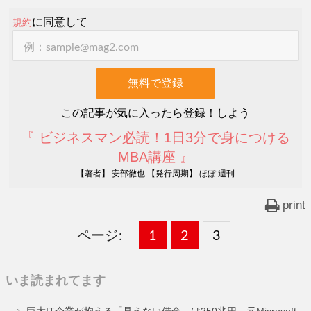
に同意して
規約
この記事が気に入ったら登録！しよう
『 ビジネスマン必読！1日3分で身につける
MBA講座 』
【著者】 安部徹也 【発行周期】 ほぼ 週刊
print
ページ:
固
1
固
2
,
固
3
,
定
定
定
いま読まれてます
ペ
ペ
ペ