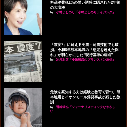
料品消費税1%の甘い誘惑に隠された2年後
の大増税
by
小林よしのり『小林よしのりライジング』
「震度7」に耐える免震・耐震技術でも破
損。令和8年熊本地震の「想定を超えた揺
れ」が明らかにした“現行基準の弱点”
by
冷泉彰彦『冷泉彰彦のプリンストン通信』
危険を察知する力は経験と教育で育つ。熊
本地震とイオンモール爆発事故が残した教
訓
by
引地達也『ジャーナリスティックなやさし
い…