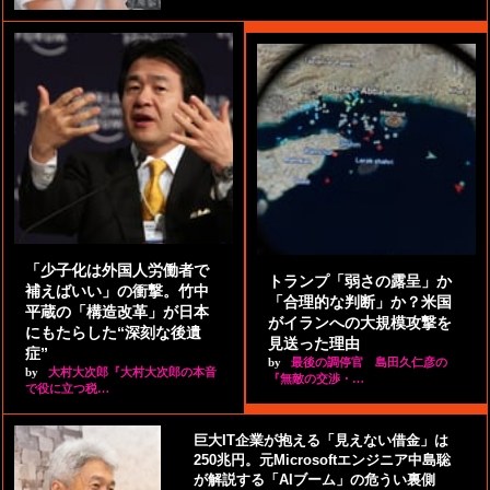
「少子化は外国人労働者で
トランプ「弱さの露呈」か
補えばいい」の衝撃。竹中
「合理的な判断」か？米国
平蔵の「構造改革」が日本
がイランへの大規模攻撃を
にもたらした“深刻な後遺
見送った理由
症”
by
最後の調停官 島田久仁彦の
by
大村大次郎『大村大次郎の本音
『無敵の交渉・…
で役に立つ税…
巨大IT企業が抱える「見えない借金」は
250兆円。元Microsoftエンジニア中島聡
が解説する「AIブーム」の危うい裏側