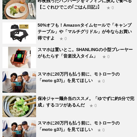
昨夜残ったハンバーグをマフィンに挟んで食べる
【こぐれひでこの｢ごはん日記｣】
★ 0
50%オフも！Amazonタイムセールで「キャンプ
テーブル」や「マルチグリドル」が今ならお買い
得ですよ
★ 0
スマホは置いとこ。SHANLINGの小型プレーヤー
がもたらす「音楽没入タイム」
★ 0
スマホに20万円も払う前に、モトローラの
「moto g37j」を見てほしい
★ 0
保冷ジャー麺弁当のススメ。「ゆでずに約5分で完
成」するコツがあるんだ
★ 0
スマホに20万円も払う前に、モトローラの
「moto g37j」を見てほしい
★ 0