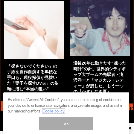
没後20年に動きだす“凍った
「探さないでください」の
時計”の針。世界的シティポ
手紙を自作自演する卑怯な
ップ大ブームの先駆者・滝
手口も。現役探偵が見抜い
沢洋一と「マジカル・シテ
た「妻子を探すDV夫」の依
ィー」が残した、もう一つ
頼に潜む“本当の狙い”
の『かぎりなき夏』
by
阿部泰尚『伝説の探偵』
by
都鳥 流星
By clicking “Accept All Cookies”, you agree to the storing of cookies on
your device to enhance site navigation, analyze site usage, and assist in
MAG2 NEWS HEADLINE
our marketing efforts.
Coolie policy
ok
×
ページ内の商標は全て商標権者に属します。無断転載を禁じます。 ©