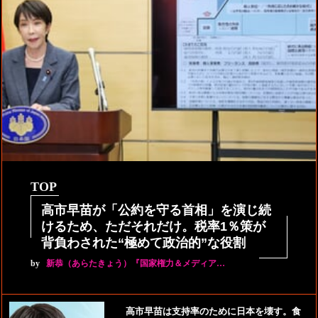
TOP
高市早苗が「公約を守る首相」を演じ続
けるため、ただそれだけ。税率1％策が
背負わされた“極めて政治的”な役割
by
新恭（あらたきょう）『国家権力＆メディア…
高市早苗は支持率のために日本を壊す。食