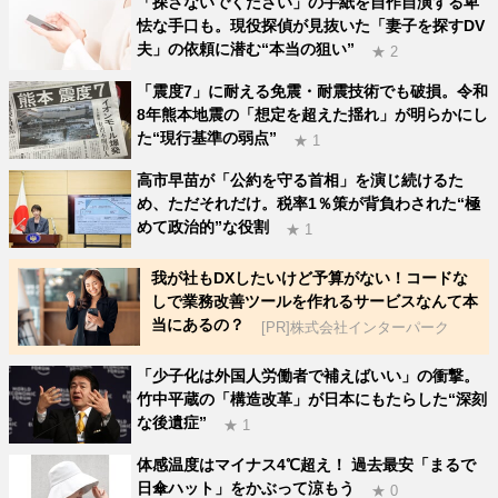
「探さないでください」の手紙を自作自演する卑
怯な手口も。現役探偵が見抜いた「妻子を探すDV
夫」の依頼に潜む“本当の狙い”
★ 2
「震度7」に耐える免震・耐震技術でも破損。令和
8年熊本地震の「想定を超えた揺れ」が明らかにし
た“現行基準の弱点”
★ 1
高市早苗が「公約を守る首相」を演じ続けるた
め、ただそれだけ。税率1％策が背負わされた“極
めて政治的”な役割
★ 1
我が社もDXしたいけど予算がない！コードな
しで業務改善ツールを作れるサービスなんて本
当にあるの？
[PR]株式会社インターパーク
「少子化は外国人労働者で補えばいい」の衝撃。
竹中平蔵の「構造改革」が日本にもたらした“深刻
な後遺症”
★ 1
体感温度はマイナス4℃超え！ 過去最安「まるで
日傘ハット」をかぶって涼もう
★ 0