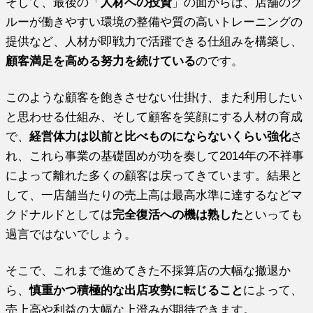
そして、最後の「
人材への投資
」の面からは、店舗のク
ルーが働きやすい環境の整備や質の高いトレーニングの
提供など、人材が即戦力で活躍できる仕組みを構築し、
顧客満足を高める努力を続けている
のです。
このような顧客を飽きさせない仕掛け、また利用したい
と思わせる仕組み、そして顧客を笑顔にする人材の育成
で、
経営体力は以前と比べものにならないくらい強化
さ
れ、これら事業の基礎固めが功を奏して2014年の不祥事
によって離れた多くの顧客は戻ってきています。結果と
して、一店舗当たりの売上高は最高水準に達するなどマ
クドナルドとしては
完全復活への機は熟した
といっても
過言ではないでしょう。
そこで、これまで進めてきた不採算店の大幅な撤退か
ら、
慎重かつ積極的な出店攻勢に転じること
によって、
売上高や利益の大幅な上澄みが期待できます。