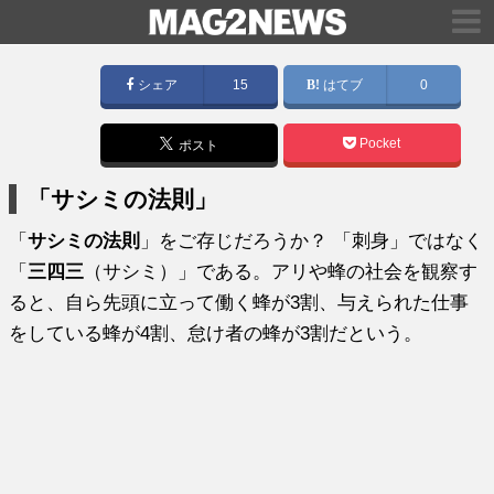
シェア
15
はてブ
0
Pocket
ポスト
「サシミの法則」
「
サシミの法則
」をご存じだろうか？ 「刺身」ではなく
「
三四三
（サシミ）」である。アリや蜂の社会を観察す
ると、自ら先頭に立って働く蜂が3割、与えられた仕事
をしている蜂が4割、怠け者の蜂が3割だという。