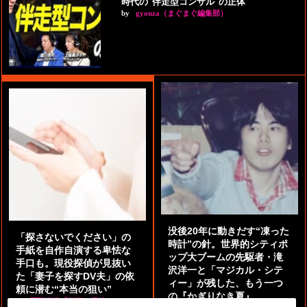
時代の"伴走型コンサル"の正体
by
gyouza（まぐまぐ編集部）
没後20年に動きだす“凍った
「探さないでください」の
時計”の針。世界的シティポ
手紙を自作自演する卑怯な
ップ大ブームの先駆者・滝
手口も。現役探偵が見抜い
沢洋一と「マジカル・シテ
た「妻子を探すDV夫」の依
ィー」が残した、もう一つ
頼に潜む“本当の狙い”
の『かぎりなき夏』
by
阿部泰尚『伝説の探偵』