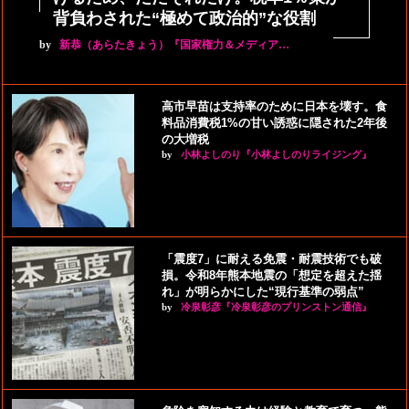
背負わされた“極めて政治的”な役割
by
新恭（あらたきょう）『国家権力＆メディア…
高市早苗は支持率のために日本を壊す。食
料品消費税1%の甘い誘惑に隠された2年後
の大増税
by
小林よしのり『小林よしのりライジング』
「震度7」に耐える免震・耐震技術でも破
損。令和8年熊本地震の「想定を超えた揺
れ」が明らかにした“現行基準の弱点”
by
冷泉彰彦『冷泉彰彦のプリンストン通信』