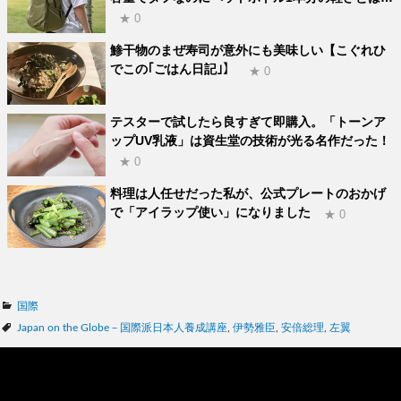
★ 0
鯵干物のまぜ寿司が意外にも美味しい【こぐれひ
でこの｢ごはん日記｣】
★ 0
テスターで試したら良すぎて即購入。「トーンア
ップUV乳液」は資生堂の技術が光る名作だった！
★ 0
料理は人任せだった私が、公式プレートのおかげ
で「アイラップ使い」になりました
★ 0
カ
国際
テ
タ
Japan on the Globe－国際派日本人養成講座
,
伊勢雅臣
,
安倍総理
,
左翼
ゴ
グ
リ
ー