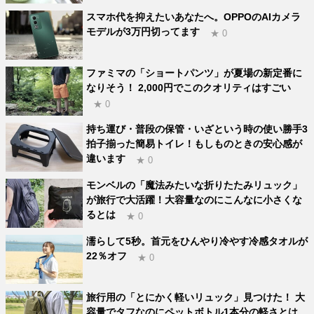
スマホ代を抑えたいあなたへ。OPPOのAIカメラ
モデルが3万円切ってます
★ 0
ファミマの「ショートパンツ」が夏場の新定番に
なりそう！ 2,000円でこのクオリティはすごい
★ 0
持ち運び・普段の保管・いざという時の使い勝手3
拍子揃った簡易トイレ！もしものときの安心感が
違います
★ 0
モンベルの「魔法みたいな折りたたみリュック」
が旅行で大活躍！大容量なのにこんなに小さくな
るとは
★ 0
濡らして5秒。首元をひんやり冷やす冷感タオルが
22％オフ
★ 0
旅行用の「とにかく軽いリュック」見つけた！ 大
容量でタフなのにペットボトル1本分の軽さとは…