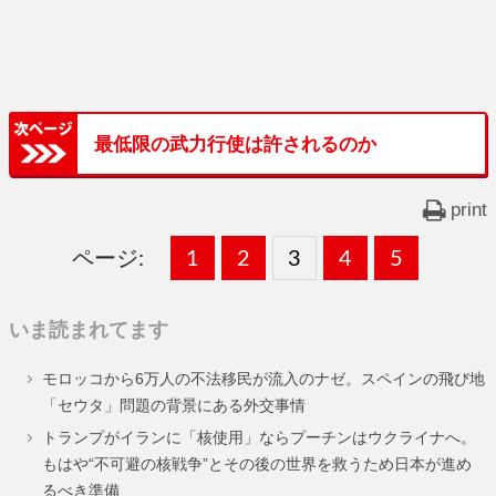
最低限の武力行使は許されるのか
print
ページ:
固
1
固
2
,
固
3
,
固
4
,
固
5
,
定
定
定
定
定
いま読まれてます
ペ
ペ
ペ
ペ
ペ
モロッコから6万人の不法移民が流入のナゼ。スペインの飛び地
ー
ー
ー
ー
ー
「セウタ」問題の背景にある外交事情
ジ
ジ
ジ
ジ
ジ
トランプがイランに「核使用」ならプーチンはウクライナへ。
もはや“不可避の核戦争”とその後の世界を救うため日本が進め
るべき準備