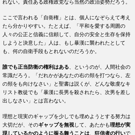
れない。責任ある政権政党なら当然の政治姿勢だろう。
ここで言われる「自衛権」とは、個人になぞらえて考え
たら分かりやすい。たとえば、「平和を愛する周囲の
人々の公正と信義に信頼して、自分の安全と生存を保持
しようと決意した」人は、もし暴漢に襲われたとして
も、何の自衛手段もとれないのだろうか。
誰でも正当防衛の権利はある
、というのが、人間社会の
常識だろう。「だれかがあなたの右の頬を打つなら、左
の頬をも向けなさい」と聖書は説くが、どんな敬虔なキ
リスト教徒でも「暴漢に長男を殺されたら、次男を差し
出しなさい」とは言わない。
理想と現実のギャップを少しでも埋めようとする努力は
大切だが、その
ギャップを無視
して、あたかも
理想が実
現しているかのように振る舞うことは
、
狂信者の行い
で