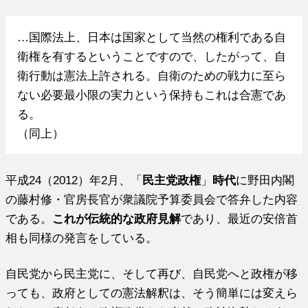
…国際法上、日本は国家として当然の権利である自
衛権を有するということですので、したがって、自
衛行動は憲法上許される。自衛のための戦力に至ら
ない必要最小限の実力という保持もこれは合憲であ
る。
（同上）
平成24（2012）年2月、「
民主党政権
」
時代
に野田内閣
の藤村修・官房長官が衆議院予算委員会で答弁した内容
である。
これが伝統的な政府見解
であり、最近の安倍首
相も同様の発言をしている。
自民党から民主党に、そして再び、自民党へと政権が移
っても、政府としての憲法解釈は、そう簡単には変えら