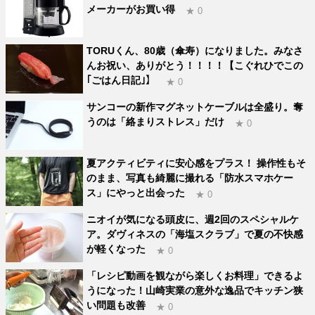
メーカーがお買い得
★ 0
TORUくん、80歳（傘寿）になりました。みなさ
んお祝い、ありがとう！！！！【こぐれひでこの
｢ごはん日記｣】
★ 0
サンコーの新作マグネットケーブルは全盛り。奪
うのは「絡まりストレス」だけ
★ 0
夏アクティビティに安心感をプラス！ 操作性もそ
のまま、写真も綺麗に撮れる「防水スマホケー
ス」にやっと出会った
★ 0
ニオイが気になる頭皮に、週2回のスペシャルケ
ア。ダヴィネスの「海塩スクラブ」で夏の不快感
が軽くなった
★ 0
「レシピ動画を観ながら楽しくお料理」できるよ
うになった！山崎実業の意外な逸品でキッチン狭
い問題も改善
★ 0