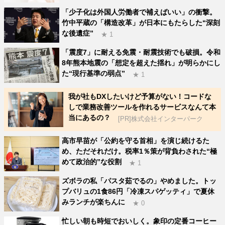
「少子化は外国人労働者で補えばいい」の衝撃。
竹中平蔵の「構造改革」が日本にもたらした“深刻
な後遺症”
★ 1
「震度7」に耐える免震・耐震技術でも破損。令和
8年熊本地震の「想定を超えた揺れ」が明らかにし
た“現行基準の弱点”
★ 1
我が社もDXしたいけど予算がない！コードな
しで業務改善ツールを作れるサービスなんて本
当にあるの？
[PR]株式会社インターパーク
高市早苗が「公約を守る首相」を演じ続けるた
め、ただそれだけ。税率1％策が背負わされた“極
めて政治的”な役割
★ 1
ズボラの私「パスタ茹でるの」やめました。トッ
プバリュの1食86円「冷凍スパゲッティ」で夏休
みランチが楽ちんに
★ 0
忙しい朝も時短でおいしく。象印の定番コーヒー