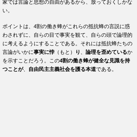
家では言論と思想の自由があるから、放っておくしかな
い。
ポイントは、4割の働き蜂がこれらの抵抗蜂の言説に惑
わされずに、自らの目で事実を観て、自らの頭で論理的
に考えるようにすることである。それには抵抗蜂たちの
言論がいかに
事実に悖
（もと）
り
、
論理を歪めている
か
を示すことだろう。この
4割の働き蜂が健全な見識を持
つことが
、
自由民主主義社会を護る本道
である。