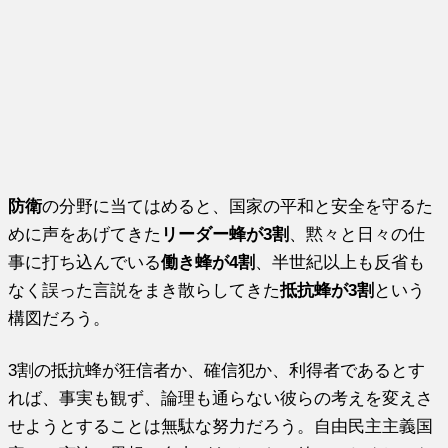
防衛
の分野に当てはめると、国家の平和と安全を守るた
めに声をあげてきた
リーダー蜂が3割
、黙々と日々の仕
事に打ち込んでいる
働き蜂が4割
、半世紀以上も反省も
なく誤った言説をまき散らしてきた
抵抗蜂が3割
という
構図だろう。
3割の抵抗蜂が狂信者か、確信犯か、利得者であるとす
れば、事実も観ず、論理も通らない彼らの考えを変えさ
せようとすることは無駄な努力だろう。自由民主主義国