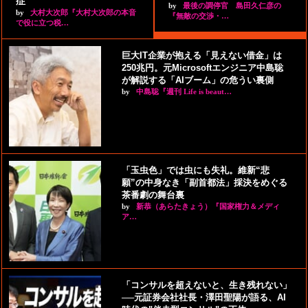
症”
by
最後の調停官 島田久仁彦の
by
大村大次郎『大村大次郎の本音
『無敵の交渉・…
で役に立つ税…
巨大IT企業が抱える「見えない借金」は
250兆円。元Microsoftエンジニア中島聡
が解説する「AIブーム」の危うい裏側
by
中島聡『週刊 Life is beaut…
「玉虫色」では虫にも失礼。維新“悲
願”の中身なき「副首都法」採決をめぐる
茶番劇の舞台裏
by
新恭（あらたきょう）『国家権力＆メディ
ア…
「コンサルを超えないと、生き残れない」
──元証券会社社長・澤田聖陽が語る、AI