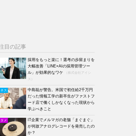
注目の記事
採用をもっと楽に！選考の歩留まりを
大幅改善「LINE×AIの採用管理ツー
ル」が効果的なワケ
（株式会社アイシ
ス）
中島聡が警告。米国で初任給2千万円
ジネス
だった情報工学の新卒生がファストフ
ード店で働くしかなくなった現状から
学ぶべきこと
IT企業でメルマガの老舗「まぐまぐ」
ンタメ
が何故アナログレコードを発売したの
か？