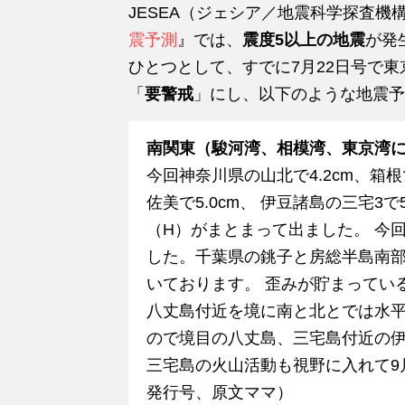
JESEA（ジェシア／地震科学探査機
震予測
』では、
震度5以上の地震
が発
ひとつとして、すでに7月22日号で
「
要警戒
」にし、以下のような地震予
南関東（駿河湾、相模湾、東京湾
今回神奈川県の山北で4.2cm、箱根で
佐美で5.0cm、 伊豆諸島の三宅3で
（H）がまとまって出ました。 今
した。千葉県の銚子と房総半島南部
いております。 歪みが貯まってい
八丈島付近を境に南と北とでは水
ので境目の八丈島、三宅島付近の伊
三宅島の火山活動も視野に入れて9
発行号、原文ママ）