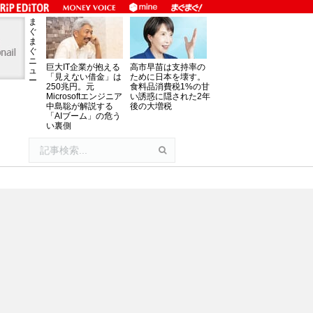
ま
ぐ
ま
ぐ
ニ
巨大IT企業が抱える
高市早苗は支持率の
ュ
「見えない借金」は
ために日本を壊す。
ー
250兆円。元
食料品消費税1%の甘
Microsoftエンジニア
い誘惑に隠された2年
中島聡が解説する
後の大増税
「AIブーム」の危う
い裏側