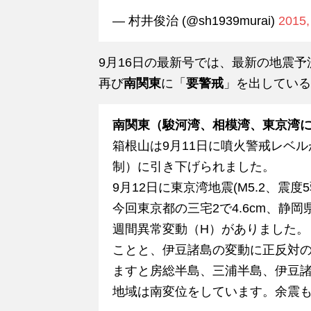
— 村井俊治 (@sh1939murai)
2015,
9月16日の最新号では、最新の地震予
再び
南関東
に「
要警戒
」を出している
南関東（駿河湾、相模湾、東京湾
箱根山は9月11日に噴火警戒レベル
制）に引き下げられました。
9月12日に東京湾地震(M5.2、震
今回東京都の三宅2で4.6cm、静岡県
週間異常変動（H）がありました。
ことと、伊豆諸島の変動に正反対の
ますと房総半島、三浦半島、伊豆
地域は南変位をしています。余震