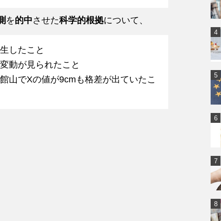
測
を
的中
させた
科学的根拠
について、
発生したこと
の変動が見られたこと
館山でXの値が9cmも格差が出ていたこ