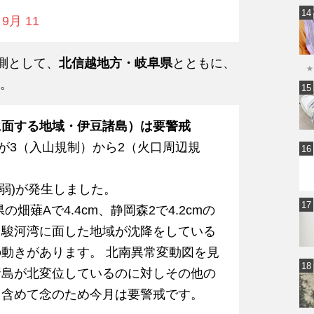
 9月 11
測として、
北信越地方・岐阜県
とともに、
★
。
に面する地域・伊豆諸島）は要警戒
が3（入山規制）から2（火口周辺規
度5弱)が発生しました。
の畑薙Aで4.4cm、静岡森2で4.2cmの
 駿河湾に面した地域が沈降をしている
動きがあります。 北南異常変動図を見
諸島が北変位しているのに対しその他の
も含めて念のため今月は要警戒です。