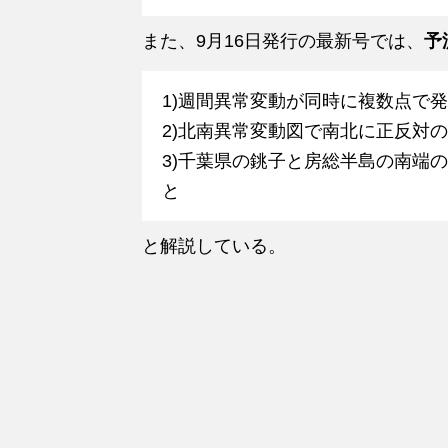
また、9月16日発行の最新号では、
予
1)週間異常変動が同時に複数点で
2)北南異常変動図で南北に正反対
3)千葉県の銚子と房総半島の南端の
と
と解説している。