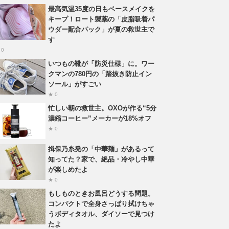
最高気温35度の日もベースメイクを
キープ！ロート製薬の「皮脂吸着パ
ウダー配合パック」が夏の救世主で
す
 0
いつもの靴が「防災仕様」に。ワー
クマンの780円の「踏抜き防止イン
ソール」がすごい
★ 0
忙しい朝の救世主。OXOが作る“5分
濃縮コーヒー”メーカーが18%オフ
★ 0
揖保乃糸発の「中華麺」があるって
知ってた？家で、絶品・冷やし中華
が楽しめたよ
★ 0
もしものときお風呂どうする問題。
コンパクトで全身さっぱり拭けちゃ
うボディタオル、ダイソーで見つけ
たよ