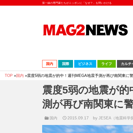
第一線の専門家たちがニッポンに「なぜ？」を問いかける
国内
国際
ビジネス
ライフ
カルチ
TOP
»
国内
»
震度5弱の地震が的中！週刊MEGA地震予測が再び南関東に
震度5弱の地震が的
測が再び南関東に
2015.09.17
by
国内
JESEA（地震科