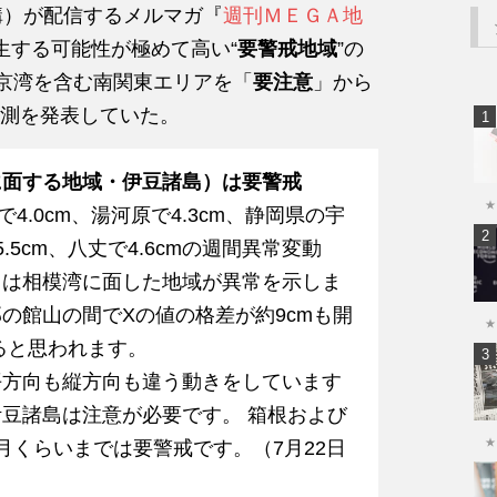
構）が配信するメルマガ『
週刊ＭＥＧＡ地
生する可能性が極めて高い“
要警戒地域
”の
東京湾を含む南関東エリアを「
要注意
」から
測を発表していた。
に面する地域・伊豆諸島）は要警戒
★
4.0cm、湯河原で4.3cm、静岡県の宇
5.5cm、八丈で4.6cmの週間異常変動
回は相模湾に面した地域が異常を示しま
の館山の間でXの値の格差が約9cmも開
★
ると思われます。
平方向も縦方向も違う動きをしています
豆諸島は注意が必要です。 箱根および
★
月くらいまでは要警戒です。（7月22日