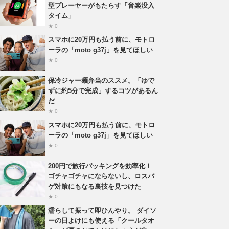
型プレーヤーがもたらす「音楽没入
タイム」
★ 0
スマホに20万円も払う前に、モトロ
ーラの「moto g37j」を見てほしい
★ 0
保冷ジャー麺弁当のススメ。「ゆで
ずに約5分で完成」するコツがあるん
だ
★ 0
スマホに20万円も払う前に、モトロ
ーラの「moto g37j」を見てほしい
★ 0
200円で旅行パッキングを効率化！
ゴチャゴチャにならないし、ロスバ
ゲ対策にもなる裏技を見つけた
★ 0
濡らして振って即ひんやり。 ダイソ
ーの日よけにも使える「クールタオ