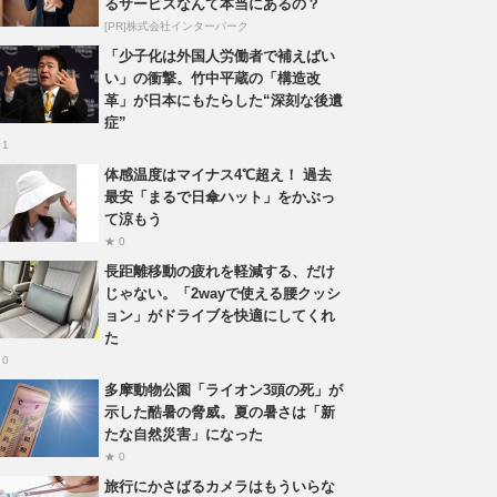
るサービスなんて本当にあるの？
[PR]株式会社インターパーク
「少子化は外国人労働者で補えばい
い」の衝撃。竹中平蔵の「構造改
革」が日本にもたらした“深刻な後遺
症”
 1
体感温度はマイナス4℃超え！ 過去
最安「まるで日傘ハット」をかぶっ
て涼もう
★ 0
長距離移動の疲れを軽減する、だけ
じゃない。「2wayで使える腰クッシ
ョン」がドライブを快適にしてくれ
た
 0
多摩動物公園「ライオン3頭の死」が
示した酷暑の脅威。夏の暑さは「新
たな自然災害」になった
★ 0
旅行にかさばるカメラはもういらな