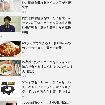
い。動画も撮れるトイカメラがお得
です
★ 0
円安と国債急落を招いた「骨太ショ
ック」の正体。グーグル日本法人元
社長が斬る「選択と集中」なき成長
戦略
 0
4ステップでできる！ 1食438kcalの
カレーラーメンで夏バテ対策
★ 0
昨夜残ったハンバーグをマフィンに
挟んで食べる【こぐれひでこの｢ごは
ん日記｣】
★ 0
50%オフも！Amazonタイムセール
で「キャンプテーブル」や「マルチ
グリドル」が今ならお買い得ですよ
★ 0
スマホは置いとこ。SHANLINGの小