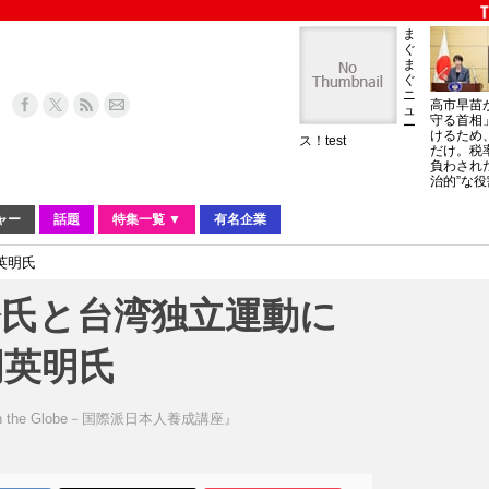
ま
ぐ
ま
ぐ
ニ
高市早苗
ュ
守る首相
ー
けるため
ス！test
だけ。税
負わされ
治的”な役
ャー
話題
特集一覧 ▼
有名企業
英明氏
齢氏と台湾独立運動に
周英明氏
n the Globe－国際派日本人養成講座』