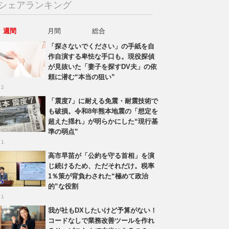
シェアランキング
週間
月間
総合
「探さないでください」の手紙を自
作自演する卑怯な手口も。現役探偵
が見抜いた「妻子を探すDV夫」の依
頼に潜む“本当の狙い”
 2
「震度7」に耐える免震・耐震技術で
も破損。令和8年熊本地震の「想定を
超えた揺れ」が明らかにした“現行基
準の弱点”
 1
高市早苗が「公約を守る首相」を演
じ続けるため、ただそれだけ。税率
1％策が背負わされた“極めて政治
的”な役割
 1
我が社もDXしたいけど予算がない！
コードなしで業務改善ツールを作れ