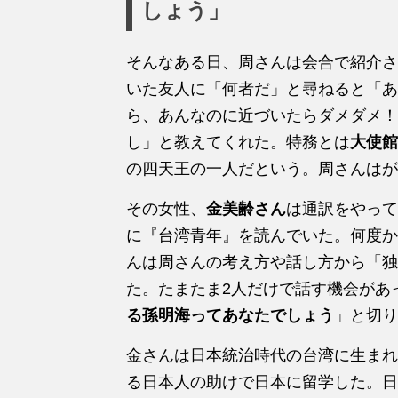
しょう」
そんなある日、周さんは会合で紹介さ
いた友人に「何者だ」と尋ねると「あ
ら、あんなのに近づいたらダメダメ！
し」と教えてくれた。特務とは
大使館
の四天王の一人だという。周さんはが
その女性、
金美齢さん
は通訳をやって
に『台湾青年』を読んでいた。何度か
んは周さんの考え方や話し方から「独
た。たまたま2人だけで話す機会があ
る孫明海ってあなたでしょう
」と切り
金さんは日本統治時代の台湾に生まれ
る日本人の助けで日本に留学した。日