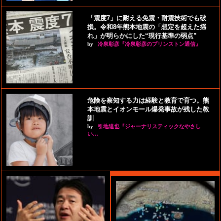
「震度7」に耐える免震・耐震技術でも破
損。令和8年熊本地震の「想定を超えた揺
れ」が明らかにした“現行基準の弱点”
by
冷泉彰彦『冷泉彰彦のプリンストン通信』
危険を察知する力は経験と教育で育つ。熊
本地震とイオンモール爆発事故が残した教
訓
by
引地達也『ジャーナリスティックなやさし
い…