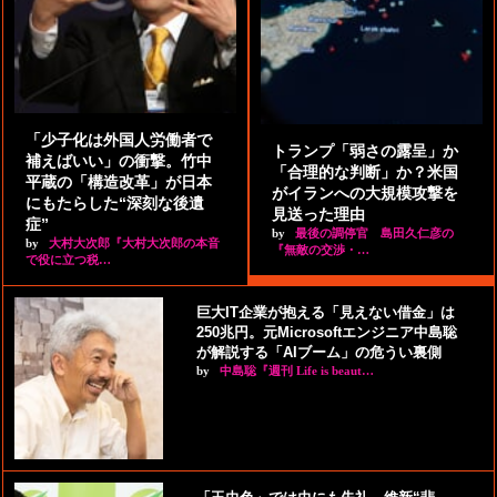
「少子化は外国人労働者で
トランプ「弱さの露呈」か
補えばいい」の衝撃。竹中
「合理的な判断」か？米国
平蔵の「構造改革」が日本
がイランへの大規模攻撃を
にもたらした“深刻な後遺
見送った理由
症”
by
最後の調停官 島田久仁彦の
by
大村大次郎『大村大次郎の本音
『無敵の交渉・…
で役に立つ税…
巨大IT企業が抱える「見えない借金」は
250兆円。元Microsoftエンジニア中島聡
が解説する「AIブーム」の危うい裏側
by
中島聡『週刊 Life is beaut…