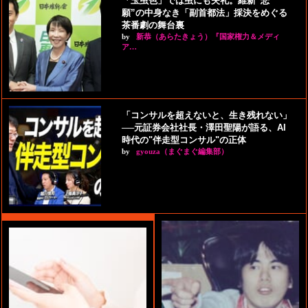
「玉虫色」では虫にも失礼。維新“悲
願”の中身なき「副首都法」採決をめぐる
茶番劇の舞台裏
by
新恭（あらたきょう）『国家権力＆メディ
ア…
「コンサルを超えないと、生き残れない」
──元証券会社社長・澤田聖陽が語る、AI
時代の"伴走型コンサル"の正体
by
gyouza（まぐまぐ編集部）