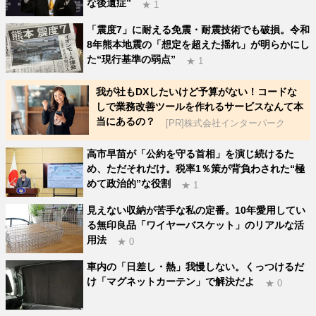
な後遺症”
★ 1
「震度7」に耐える免震・耐震技術でも破損。令和
8年熊本地震の「想定を超えた揺れ」が明らかにし
た“現行基準の弱点”
★ 1
我が社もDXしたいけど予算がない！コードな
しで業務改善ツールを作れるサービスなんて本
当にあるの？
[PR]株式会社インターパーク
高市早苗が「公約を守る首相」を演じ続けるた
め、ただそれだけ。税率1％策が背負わされた“極
めて政治的”な役割
★ 1
見えない収納が苦手な私の定番。10年愛用してい
る無印良品「ワイヤーバスケット」のリアルな活
用法
★ 0
車内の「日差し・熱」我慢しない。くっつけるだ
け「マグネットカーテン」で解決だよ
★ 0