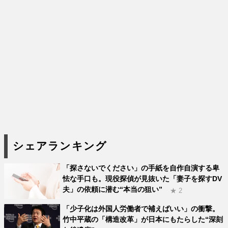
シェアランキング
「探さないでください」の手紙を自作自演する卑
怯な手口も。現役探偵が見抜いた「妻子を探すDV
夫」の依頼に潜む“本当の狙い”
★ 2
「少子化は外国人労働者で補えばいい」の衝撃。
竹中平蔵の「構造改革」が日本にもたらした“深刻