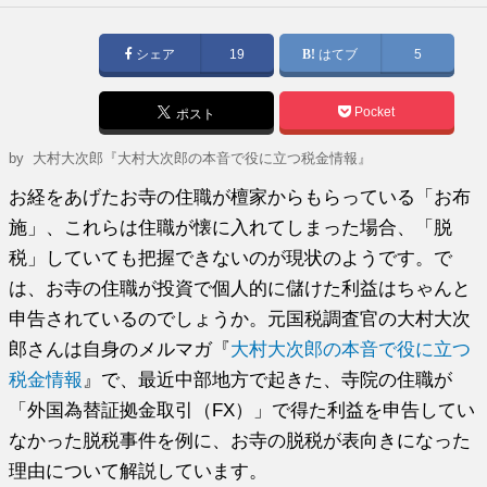
稿
日:
シェア
19
はてブ
5
Pocket
ポスト
by
大村大次郎『大村大次郎の本音で役に立つ税金情報』
お経をあげたお寺の住職が檀家からもらっている「お布
施」、これらは住職が懐に入れてしまった場合、「脱
税」していても把握できないのが現状のようです。で
は、お寺の住職が投資で個人的に儲けた利益はちゃんと
申告されているのでしょうか。元国税調査官の大村大次
郎さんは自身のメルマガ『
大村大次郎の本音で役に立つ
税金情報
』で、最近中部地方で起きた、寺院の住職が
「外国為替証拠金取引（FX）」で得た利益を申告してい
なかった脱税事件を例に、お寺の脱税が表向きになった
理由について解説しています。