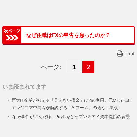
なぜ住職はFXの申告を怠ったのか？
print
ページ:
固
1
固
2
,
定
定
いま読まれてます
ペ
ペ
巨大IT企業が抱える「見えない借金」は250兆円。元Microsoft
ー
ー
エンジニア中島聡が解説する「AIブーム」の危うい裏側
ジ
ジ
7pay事件が結んだ縁。PayPayとセブン＆アイ資本提携の背景