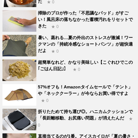
た
★ 0
掃除のプロが作った「不思議なパッド」がすご
い！風呂床の落ちなかった蓄積汚れをリセットで
きた
★ 0
暑い、蒸れる…夏の外出のストレスが激減！ワー
クマンの「持続冷感なショートパンツ」が超快適
だよ
★ 0
超簡単なれど、かなり美味しい【こぐれひでこの
｢ごはん日記｣】
★ 0
57%オフも！Amazonタイムセールで「テント」
や「ネッククーラー」が今ならお買い得ですよ
★ 0
折りたためて持ち運び◎。ハニカムクッションで
「長距離移動、お尻痛い問題」が消えたんだ
★
0
直接当てるのが1番。アイスカイロが「夏の暑さ・