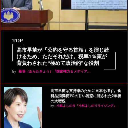
TOP
高市早苗が「公約を守る首相」を演じ続
けるため、ただそれだけ。税率1％策が
背負わされた“極めて政治的”な役割
by
新恭（あらたきょう）『国家権力＆メディア…
高市早苗は支持率のために日本を壊す。食
料品消費税1%の甘い誘惑に隠された2年後
の大増税
by
小林よしのり『小林よしのりライジング』