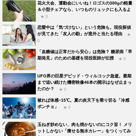
花火大会、運動会にいいね！ロゴスの300gの軽量
＆小型チェアなら、いつものリュックにも入るよ
★ 0
恋愛中は「気づけない」という危険も。現役探偵
が見てきた「友人の勘」が意外と当たる理由
★
0
「血糖値は正常だから安心」は危険？ 糖尿病「早
期発見」のための基礎を現役医師が伝授
★ 0
UFO界の巨星デビッド・ウィルコック急逝。最期
まで追い続けた機密映像46本の開示はなぜ止まっ
たのか？
★ 0
被れば体感−15℃。夏の炎天下を乗り切る「冷感
ポンチョ」
★ 0
玉ねぎ炒めない、肉も焼かないのにコク旨！ メリ
ットしかない「痩せる無水カレー」をつくってみ