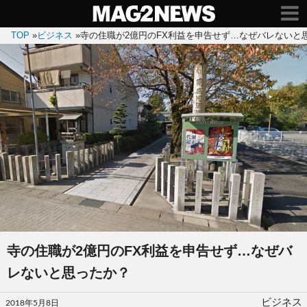
TOP
»
ビジネス
»
寺の住職が2億円のFX利益を申告せず…なぜバレないと
寺の住職が2億円のFX利益を申告せず…なぜバ
レないと思ったか？
投
ビジネス
2018年5月8日