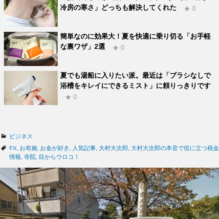
冷房の寒さ」どっちも解決してくれた
★ 0
簡単なのに効果大！夏を快適に乗り切る「お手軽
な裏ワザ」2選
★ 0
夏でも湯船に入りたい派。最近は「ブラシなしで
浴槽をキレイにできるミスト」に頼りっきりです
★ 0
カ
ビジネス
テ
タ
FX
,
お布施
,
お金が好き
,
人気記事
,
大村大次郎
,
大村大次郎の本音で役に立つ税金
ゴ
グ
情報
,
寺院
,
目からウロコ！
リ
ー