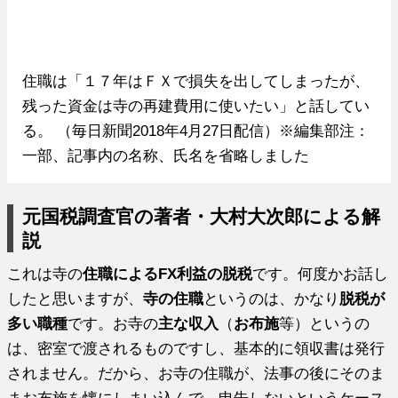
住職は「１７年はＦＸで損失を出してしまったが、
残った資金は寺の再建費用に使いたい」と話してい
る。 （毎日新聞2018年4月27日配信）※編集部注：
一部、記事内の名称、氏名を省略しました
元国税調査官の著者・大村大次郎による解
説
これは寺の
住職によるFX利益の脱税
です。何度かお話し
したと思いますが、
寺の住職
というのは、かなり
脱税が
多い職種
です。お寺の
主な収入
（
お布施
等）というの
は、密室で渡されるものですし、基本的に領収書は発行
されません。だから、お寺の住職が、法事の後にそのま
まお布施を懐にしまい込んで、申告しないというケース