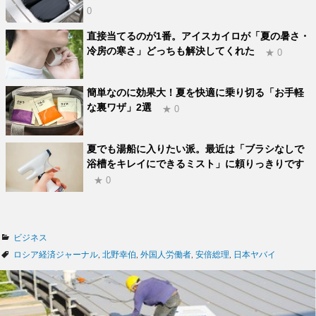
0
直接当てるのが1番。アイスカイロが「夏の暑さ・
冷房の寒さ」どっちも解決してくれた
★ 0
簡単なのに効果大！夏を快適に乗り切る「お手軽
な裏ワザ」2選
★ 0
夏でも湯船に入りたい派。最近は「ブラシなしで
浴槽をキレイにできるミスト」に頼りっきりです
★ 0
カ
ビジネス
テ
タ
ロシア経済ジャーナル
,
北野幸伯
,
外国人労働者
,
安倍総理
,
日本ヤバイ
ゴ
グ
リ
ー