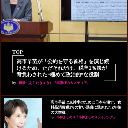
TOP
高市早苗が「公約を守る首相」を演じ続
けるため、ただそれだけ。税率1％策が
背負わされた“極めて政治的”な役割
by
新恭（あらたきょう）『国家権力＆メディア…
高市早苗は支持率のために日本を壊す。食
料品消費税1%の甘い誘惑に隠された2年後
の大増税
by
小林よしのり『小林よしのりライジング』