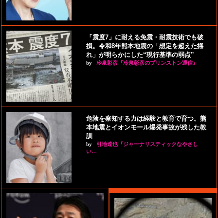
「震度7」に耐える免震・耐震技術でも破
損。令和8年熊本地震の「想定を超えた揺
れ」が明らかにした“現行基準の弱点”
by
冷泉彰彦『冷泉彰彦のプリンストン通信』
危険を察知する力は経験と教育で育つ。熊
本地震とイオンモール爆発事故が残した教
訓
by
引地達也『ジャーナリスティックなやさし
い…