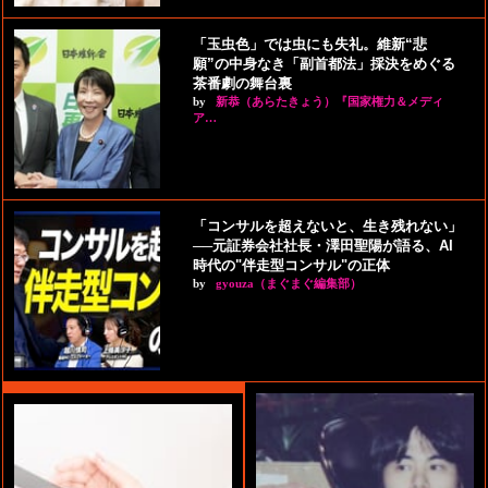
「玉虫色」では虫にも失礼。維新“悲
願”の中身なき「副首都法」採決をめぐる
茶番劇の舞台裏
by
新恭（あらたきょう）『国家権力＆メディ
ア…
「コンサルを超えないと、生き残れない」
──元証券会社社長・澤田聖陽が語る、AI
時代の"伴走型コンサル"の正体
by
gyouza（まぐまぐ編集部）