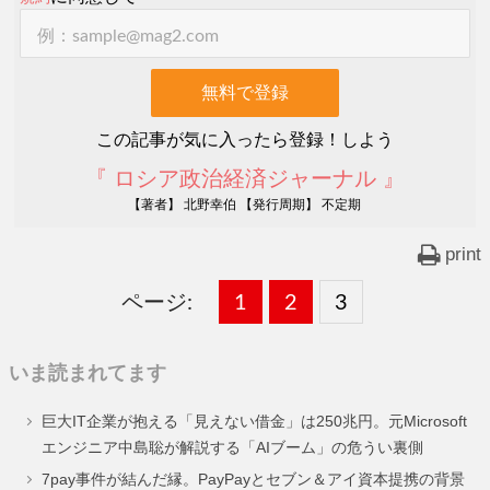
この記事が気に入ったら登録！しよう
『 ロシア政治経済ジャーナル 』
【著者】 北野幸伯 【発行周期】 不定期
print
ページ:
固
1
固
2
,
固
3
,
定
定
定
いま読まれてます
ペ
ペ
ペ
巨大IT企業が抱える「見えない借金」は250兆円。元Microsoft
ー
ー
ー
エンジニア中島聡が解説する「AIブーム」の危うい裏側
ジ
ジ
ジ
7pay事件が結んだ縁。PayPayとセブン＆アイ資本提携の背景