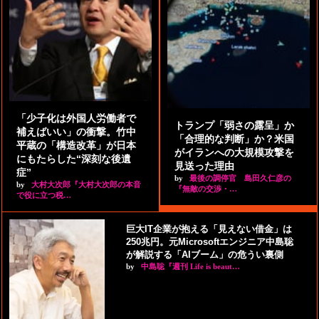
「少子化は外国人労働者で
トランプ「弱さの露呈」か
補えばいい」の衝撃。竹中
「合理的な判断」か？米国
平蔵の「構造改革」が日本
がイランへの大規模攻撃を
にもたらした“深刻な後遺
見送った理由
症”
by
最後の調停官 島田久仁彦の
by
大村大次郎『大村大次郎の本音
『無敵の交渉・…
で役に立つ税…
巨大IT企業が抱える「見えない借金」は
250兆円。元Microsoftエンジニア中島聡
が解説する「AIブーム」の危うい裏側
by
中島聡『週刊 Life is beaut…