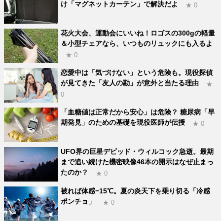
け「マグネットカーテン」で解決だよ
★ 0
花火大会、運動会にいいね！ロゴスの300gの軽量
＆小型チェアなら、いつものリュックにも入るよ
★ 0
恋愛中は「気づけない」という危険も。現役探偵
が見てきた「友人の勘」が意外と当たる理由
★
0
「血糖値は正常だから安心」は危険？ 糖尿病「早
期発見」のための基礎を現役医師が伝授
★ 0
UFO界の巨星デビッド・ウィルコック急逝。最期
まで追い続けた機密映像46本の開示はなぜ止まっ
たのか？
★ 0
被れば体感−15℃。夏の炎天下を乗り切る「冷感
ポンチョ」
★ 0