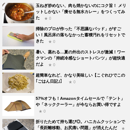
玉ねぎ炒めない、肉も焼かないのにコク旨！ メリ
ットしかない「痩せる無水カレー」をつくってみ
た
★ 0
掃除のプロが作った「不思議なパッド」がすご
い！風呂床の落ちなかった蓄積汚れをリセットで
きた
★ 0
暑い、蒸れる…夏の外出のストレスが激減！ワー
クマンの「持続冷感なショートパンツ」が超快適
だよ
★ 0
超簡単なれど、かなり美味しい【こぐれひでこの
｢ごはん日記｣】
★ 0
57%オフも！Amazonタイムセールで「テント」
や「ネッククーラー」が今ならお買い得ですよ
★ 0
折りたためて持ち運び◎。ハニカムクッションで
「長距離移動、お尻痛い問題」が消えたんだ
★