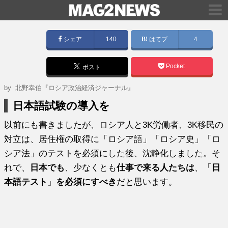
シェア
140
はてブ
4
Pocket
ポスト
by
北野幸伯『ロシア政治経済ジャーナル』
日本語試験の導入を
以前にも書きましたが、ロシア人と3K労働者、3K移民の
対立は、居住権の取得に「ロシア語」「ロシア史」「ロ
シア法」のテストを必須にした後、沈静化しました。そ
れで、
日本でも
、少なくとも
仕事で来る人たちは
、「
日
本語テスト
」
を必須にすべき
だと思います。