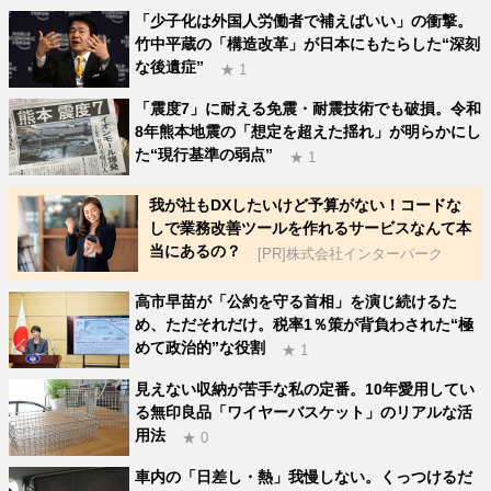
「少子化は外国人労働者で補えばいい」の衝撃。
竹中平蔵の「構造改革」が日本にもたらした“深刻
な後遺症”
★ 1
「震度7」に耐える免震・耐震技術でも破損。令和
8年熊本地震の「想定を超えた揺れ」が明らかにし
た“現行基準の弱点”
★ 1
我が社もDXしたいけど予算がない！コードな
しで業務改善ツールを作れるサービスなんて本
当にあるの？
[PR]株式会社インターパーク
高市早苗が「公約を守る首相」を演じ続けるた
め、ただそれだけ。税率1％策が背負わされた“極
めて政治的”な役割
★ 1
見えない収納が苦手な私の定番。10年愛用してい
る無印良品「ワイヤーバスケット」のリアルな活
用法
★ 0
車内の「日差し・熱」我慢しない。くっつけるだ