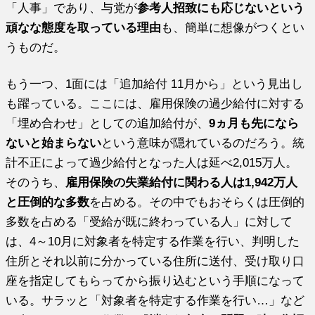
「人事」であり、与党が
参考人招致にも応じないという
頑なな態度を取っている理由
も、簡単に想像がつくとい
うものだ。
もう一つ、1面には「追加給付 11月から」という見出し
も躍っている。ここには、雇用保険の過少給付に対する
「埋め合わせ」としての追加給付が、
9ヵ月も先になら
ないと始まらない
という意味が隠れているのだろう。統
計不正によって過少給付となった人は延べ2,015万人。
そのうち、
雇用保険の失業給付に関わる人は1,942万人
と圧倒的な多数
を占める。その中でもおそらくは圧倒的
多数を占める「受給が既に終わっている人」に対して
は、4～10月に対象者を特定する作業を行い、判明した
住所とそれ以前に分かっている住所に送付、受け取り口
座を指定してもらってから振り込むという手順になって
いる。サラッと「対象者を特定する作業を行い…」など