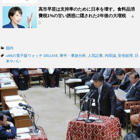
高市早苗は支持率のために日本を壊す。食料品消
費税1%の甘い誘惑に隠された2年後の大増税
★
0
カ
国内
テ
タ
uttiiの電子版ウォッチ DELUXE
,
事件・事故分析
,
人気記事
,
内田誠
,
安倍総理
,
日
ゴ
グ
本ヤバい
リ
ー