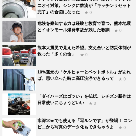
ニオイ対策。シンクに数滴が「キッチンリセット
完了」の合図になった
★ 0
危険を察知する力は経験と教育で育つ。熊本地震
とイオンモール爆発事故が残した教訓
★ 0
熊本大震災で見えた希望。支え合いと防災体制が
救った「多くの命」
★ 0
10%還元の「ケルヒャーとペットボトル」があれ
ば、思い立った時に高圧洗浄できるって
★ 0
「ダイバーズはゴツい」を払拭。シチズン新作は
日常使いにちょうどいい
★ 0
水深10mでも使える「写ルンです」が登場！ コン
ビニから写真のデータ化もできちゃうよ
★ 0