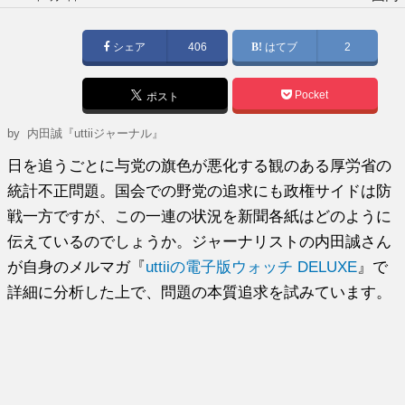
稿
日:
シェア
406
はてブ
2
Pocket
ポスト
by
内田誠『uttiiジャーナル』
日を追うごとに与党の旗色が悪化する観のある厚労省の
統計不正問題。国会での野党の追求にも政権サイドは防
戦一方ですが、この一連の状況を新聞各紙はどのように
伝えているのでしょうか。ジャーナリストの内田誠さん
が自身のメルマガ『
uttiiの電子版ウォッチ DELUXE
』で
詳細に分析した上で、問題の本質追求を試みています。