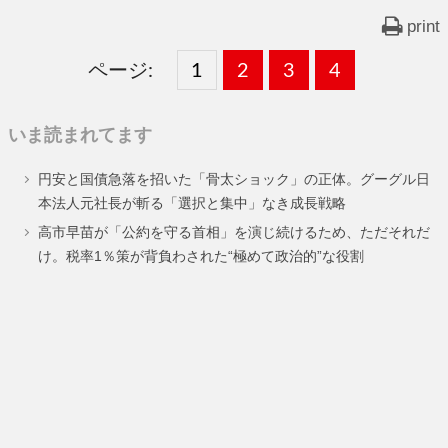
print
ページ:
固
1
固
2
,
固
3
,
固
4
,
定
定
定
定
いま読まれてます
ペ
ペ
ペ
ペ
円安と国債急落を招いた「骨太ショック」の正体。グーグル日
ー
ー
ー
ー
本法人元社長が斬る「選択と集中」なき成長戦略
ジ
ジ
ジ
ジ
高市早苗が「公約を守る首相」を演じ続けるため、ただそれだ
け。税率1％策が背負わされた“極めて政治的”な役割