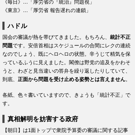
《毎日》…「厚労省の『統治』問題視」
《東京》…「厚労省 報告遅れの連鎖」
ハドル
国会の審議が熱を帯びてきました。もちろん、
統計不正
問題
です。安倍首相はスケジュールの合間にレクの連続
なのでしょう、既にヘロヘロの状態。辛うじて精気を保
っているふうに見えました。閣僚は野党の追及をかわそ
うと、わざと見当違いの答弁を繰り返したりしていて、
到底、
正面から問題を受け止める姿勢とは言えません
。
各紙、色々書いていますので、きょうも「統計不正」で
す。
真相解明を妨害する政府
【朝日】は1面トップで衆院予算委の審議に関する記事