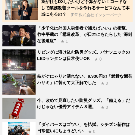
我が社もDXしたいけど予算がない！コードな
しで業務改善ツールを作れるサービスなんて本
当にあるの？
[PR]株式会社インターパーク
「少子化は外国人労働者で補えばいい」の衝撃。
竹中平蔵の「構造改革」が日本にもたらした“深刻
な後遺症”
★ 1
リビングに溶け込む防災グッズ。パナソニックの
LEDランタンは日常使いOK
★ 0
枝がぐにゃりと潰れない。6,930円の「武骨な園芸
ハサミ」に替えて大正解でした
★ 0
今、改めて見直したい防災グッズ。「備える」だ
けじゃない優秀アイテム３選。
★ 0
「ダイバーズはゴツい」を払拭。シチズン新作は
日常使いにちょうどいい
★ 0