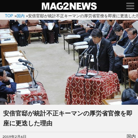
TOP
»
国内
»
安倍官邸が統計不正キーマンの厚労省官僚を即座に更迭した
安倍官邸が統計不正キーマンの厚労省官僚を即
座に更迭した理由
投
国内
2019年2月6日