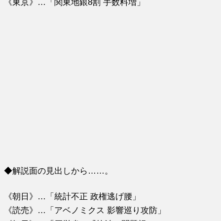
《東京》…「関東地銀8割 手数料増」
◆解説面の見出しから……。
《朝日》…「統計不正 政権逃げ腰」
《読売》…「アベノミクス 影響巡り攻防」