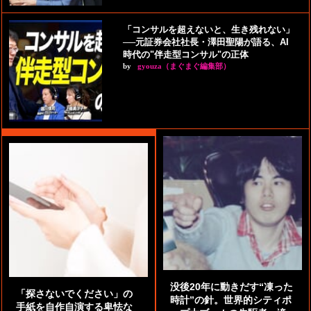
「コンサルを超えないと、生き残れない」
──元証券会社社長・澤田聖陽が語る、AI
時代の"伴走型コンサル"の正体
by
gyouza（まぐまぐ編集部）
没後20年に動きだす“凍った
「探さないでください」の
時計”の針。世界的シティポ
手紙を自作自演する卑怯な