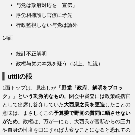
与党は政府対応を「宣伝」
厚労相擁護し官僚に矛先
行政監視しない与党は論外
14面
統計不正解明
政権与党の本気を疑う（以上、社説）
uttiiの眼
1面トップは、見出しが「
野党
『
政府
、
解明をブロッ
ク
』」
という刺激的なもの
。閉会中審査には政策統括官
として出席し答弁していた
大西康之氏を更迭
したことの
意味は、まさしくこの
予算委で野党の質問に晒させない
がため
。政権は、万が一にも、大西氏が官邸からの圧力
や自身の忖度を口にすれば大変なことになると恐れての