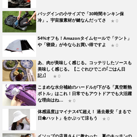
バッグインの小サイズで「30時間キンキン保
冷」。宇宙服素材が鍵なんだってさ
★ 0
54%オフも！Amazonタイムセールで「テント」
や「寝袋」が今ならお買い得ですよ
★ 0
あ、肉が美味しく感じる。コッテリしたソースも
美味しく感じる。【こぐれひでこの｢ごはん日
記｣】
★ 0
こまめな水分補給のハードルが下がる「真空断熱
ボトル」はこれ！日常でもアウトドアでも大活躍
な理由はね…
★ 0
体感温度はマイナス4℃超え！ 過去最安「まるで
日傘ハット」をかぶって涼もう
★ 0
イソップの店員さんに教わった、夏のキッチンの