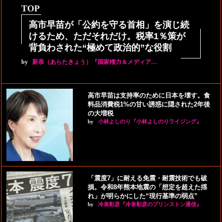
TOP
高市早苗が「公約を守る首相」を演じ続
けるため、ただそれだけ。税率1％策が
背負わされた“極めて政治的”な役割
by
新恭（あらたきょう）『国家権力＆メディア…
高市早苗は支持率のために日本を壊す。食
料品消費税1%の甘い誘惑に隠された2年後
の大増税
by
小林よしのり『小林よしのりライジング』
「震度7」に耐える免震・耐震技術でも破
損。令和8年熊本地震の「想定を超えた揺
れ」が明らかにした“現行基準の弱点”
by
冷泉彰彦『冷泉彰彦のプリンストン通信』