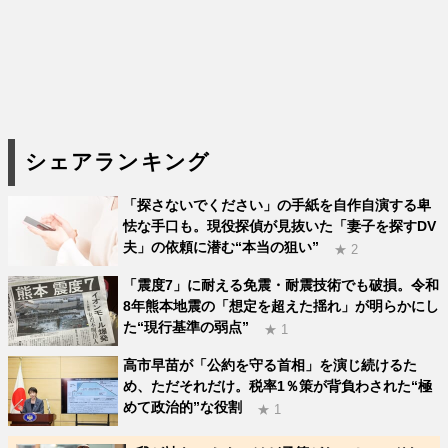
シェアランキング
「探さないでください」の手紙を自作自演する卑
怯な手口も。現役探偵が見抜いた「妻子を探すDV
夫」の依頼に潜む“本当の狙い”
★ 2
「震度7」に耐える免震・耐震技術でも破損。令和
8年熊本地震の「想定を超えた揺れ」が明らかにし
た“現行基準の弱点”
★ 1
高市早苗が「公約を守る首相」を演じ続けるた
め、ただそれだけ。税率1％策が背負わされた“極
めて政治的”な役割
★ 1