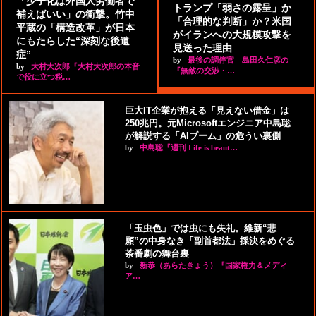
「少子化は外国人労働者で
トランプ「弱さの露呈」か
補えばいい」の衝撃。竹中
「合理的な判断」か？米国
平蔵の「構造改革」が日本
がイランへの大規模攻撃を
にもたらした“深刻な後遺
見送った理由
症”
by
最後の調停官 島田久仁彦の
by
大村大次郎『大村大次郎の本音
『無敵の交渉・…
で役に立つ税…
巨大IT企業が抱える「見えない借金」は
250兆円。元Microsoftエンジニア中島聡
が解説する「AIブーム」の危うい裏側
by
中島聡『週刊 Life is beaut…
「玉虫色」では虫にも失礼。維新“悲
願”の中身なき「副首都法」採決をめぐる
茶番劇の舞台裏
by
新恭（あらたきょう）『国家権力＆メディ
ア…