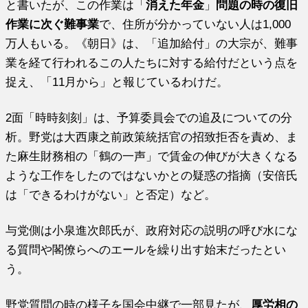
と書いたが、この作業は「
消えた年金
」
問題の時の復旧
作業に次ぐ難事業
で、住所が分かっていない人は1,000
万人もいる。《朝日》は、「追加給付」の大宗が、難事
業を経て行われるこの人たちに対する給付だという点を
捉え、「11月から」と報じているわけだ。
2面「時時刻刻」は、予算委員会での追及についての分
析。野党は大西康之前政策統括官の招致拒否を責め、ま
た麻生財務相の「鶴の一声」で賃金の伸びが大きくなる
ような工作をしたのではないかとの疑惑の指摘（安倍氏
は「できるわけがない」と否定）など。
与党側は小泉進次郎氏が、政府対応の説明の呼び水にな
る質問や閣僚らへのエールを繰り出す始末だったとい
う。
野党質問の時の様子を国会中継で一部見たが、
厚労相の