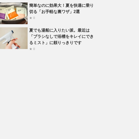
簡単なのに効果大！夏を快適に乗り
切る「お手軽な裏ワザ」2選
★ 0
夏でも湯船に入りたい派。最近は
「ブラシなしで浴槽をキレイにでき
るミスト」に頼りっきりです
★ 0