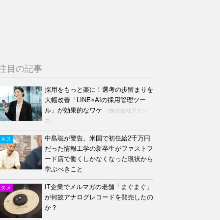
注目の記事
採用をもっと楽に！選考の歩留まりを
大幅改善「LINE×AIの採用管理ツー
ル」が効果的なワケ
（株式会社アイシ
ス）
中島聡が警告。米国で初任給2千万円
ジネス
だった情報工学の新卒生がファストフ
ード店で働くしかなくなった現状から
学ぶべきこと
IT企業でメルマガの老舗「まぐまぐ」
ンタメ
が何故アナログレコードを発売したの
か？