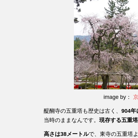
image by：
醍醐寺の五重塔も歴史は古く、
904
当時のままなんです。
現存する五重塔
高さは38メートル
で、東寺の五重塔