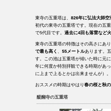
東寺の五重塔は、
826年に弘法大師
初代の東寺の五重塔です。現在の五重
で5代目です。
過去に4回も落雷など
東寺の五重塔の特徴はその高さにあり
で最も高く
、
55メートル
あります。
す。この池は五重塔が傾いた時に元に
年に何度か特別拝観できる時期があっ
に上まで上るとかは出来ませんが）。
おススメの時期はやはり
春の桜と秋の
醍醐寺の五重塔