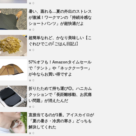
★ 0
暑い、蒸れる…夏の外出のストレス
が激減！ワークマンの「持続冷感な
ショートパンツ」が超快適だよ
★ 0
超簡単なれど、かなり美味しい【こ
ぐれひでこの｢ごはん日記｣】
★ 0
57%オフも！Amazonタイムセール
で「テント」や「ネッククーラー」
が今ならお買い得ですよ
★ 0
折りたためて持ち運び◎。ハニカム
クッションで「長距離移動、お尻痛
い問題」が消えたんだ
★ 0
直接当てるのが1番。アイスカイロが
「夏の暑さ・冷房の寒さ」どっちも
解決してくれた
★ 0