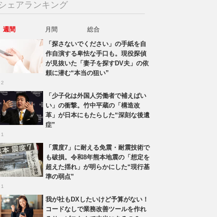
シェアランキング
週間
月間
総合
「探さないでください」の手紙を自
作自演する卑怯な手口も。現役探偵
が見抜いた「妻子を探すDV夫」の依
頼に潜む“本当の狙い”
 2
「少子化は外国人労働者で補えばい
い」の衝撃。竹中平蔵の「構造改
革」が日本にもたらした“深刻な後遺
症”
 1
「震度7」に耐える免震・耐震技術で
も破損。令和8年熊本地震の「想定を
超えた揺れ」が明らかにした“現行基
準の弱点”
 1
我が社もDXしたいけど予算がない！
コードなしで業務改善ツールを作れ