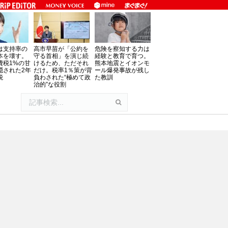
は支持率の
高市早苗が「公約を
危険を察知する力は
本を壊す。
守る首相」を演じ続
経験と教育で育つ。
費税1%の甘
けるため、ただそれ
熊本地震とイオンモ
隠された2年
だけ。税率1％策が背
ール爆発事故が残し
税
負わされた“極めて政
た教訓
治的”な役割