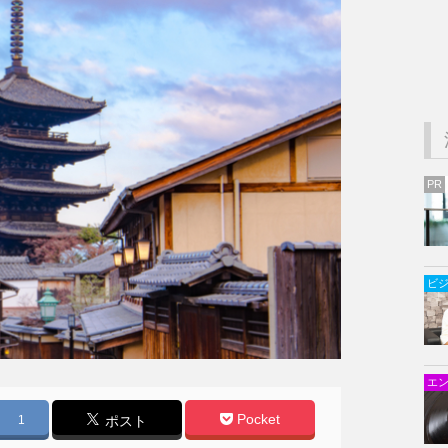
PR
ビ
エ
Pocket
1
ポスト