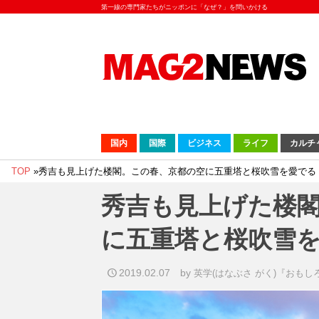
第一線の専門家たちがニッポンに「なぜ？」を問いかける
国内
国際
ビジネス
ライフ
カルチ
TOP
»
秀吉も見上げた楼閣。この春、京都の空に五重塔と桜吹雪を愛でる
秀吉も見上げた楼
に五重塔と桜吹雪
2019.02.07
by
英学(はなぶさ がく)『おも