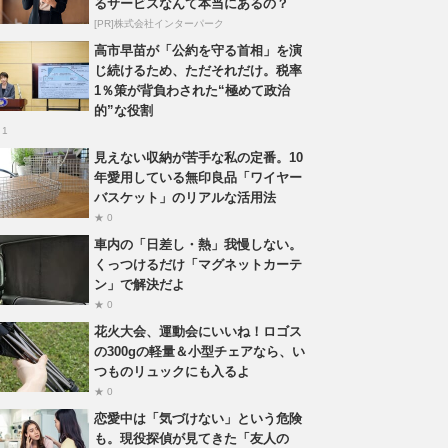
るサービスなんて本当にあるの？
[PR]株式会社インターパーク
高市早苗が「公約を守る首相」を演
じ続けるため、ただそれだけ。税率
1％策が背負わされた“極めて政治
的”な役割
 1
見えない収納が苦手な私の定番。10
年愛用している無印良品「ワイヤー
バスケット」のリアルな活用法
★ 0
車内の「日差し・熱」我慢しない。
くっつけるだけ「マグネットカーテ
ン」で解決だよ
★ 0
花火大会、運動会にいいね！ロゴス
の300gの軽量＆小型チェアなら、い
つものリュックにも入るよ
★ 0
恋愛中は「気づけない」という危険
も。現役探偵が見てきた「友人の