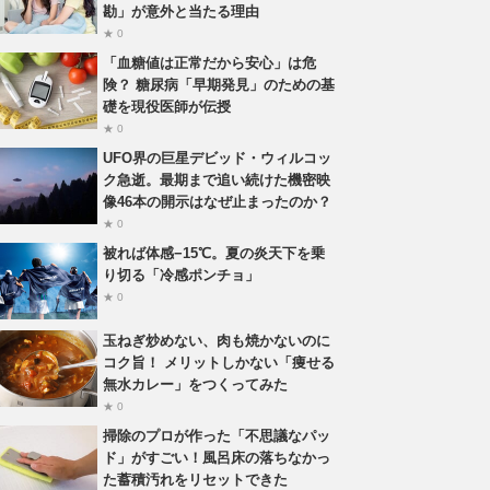
勘」が意外と当たる理由
★ 0
「血糖値は正常だから安心」は危
険？ 糖尿病「早期発見」のための基
礎を現役医師が伝授
★ 0
UFO界の巨星デビッド・ウィルコッ
ク急逝。最期まで追い続けた機密映
像46本の開示はなぜ止まったのか？
★ 0
被れば体感−15℃。夏の炎天下を乗
り切る「冷感ポンチョ」
★ 0
玉ねぎ炒めない、肉も焼かないのに
コク旨！ メリットしかない「痩せる
無水カレー」をつくってみた
★ 0
掃除のプロが作った「不思議なパッ
ド」がすごい！風呂床の落ちなかっ
た蓄積汚れをリセットできた