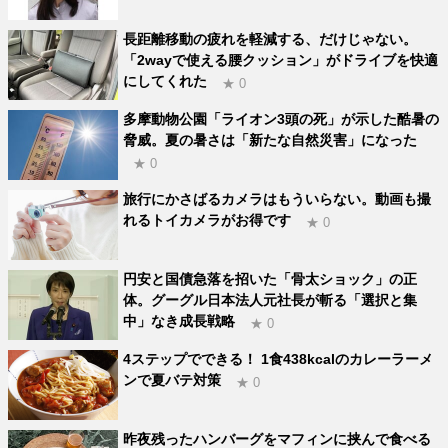
長距離移動の疲れを軽減する、だけじゃない。
「2wayで使える腰クッション」がドライブを快適
にしてくれた
★ 0
多摩動物公園「ライオン3頭の死」が示した酷暑の
脅威。夏の暑さは「新たな自然災害」になった
★ 0
旅行にかさばるカメラはもういらない。動画も撮
れるトイカメラがお得です
★ 0
円安と国債急落を招いた「骨太ショック」の正
体。グーグル日本法人元社長が斬る「選択と集
中」なき成長戦略
★ 0
4ステップでできる！ 1食438kcalのカレーラーメ
ンで夏バテ対策
★ 0
昨夜残ったハンバーグをマフィンに挟んで食べる