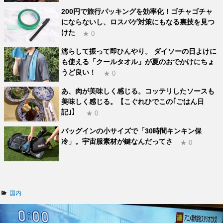
200円で旅行パッキングを効率化！ゴチャゴチャ
にならないし、ロスバゲ対策にもなる裏技を見つ
けた
★ 0
濡らして振って即ひんやり。 ダイソーの日よけに
も使える「クールタオル」が夏のおでかけにちょ
うど良い！
★ 0
あ、肉が美味しく感じる。コッテリしたソースも
美味しく感じる。【こぐれひでこの｢ごはん日
記｣】
★ 0
バッグインの小サイズで「30時間キンキン保
冷」。宇宙服素材が鍵なんだってさ
★ 0
カ
国内
テ
ゴ
リ