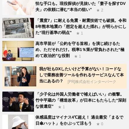
怯な手口も。現役探偵が見抜いた「妻子を探すDV
夫」の依頼に潜む“本当の狙い”
★ 2
「震度7」に耐える免震・耐震技術でも破損。令和
8年熊本地震の「想定を超えた揺れ」が明らかにし
た“現行基準の弱点”
★ 1
高市早苗が「公約を守る首相」を演じ続けるた
め、ただそれだけ。税率1％策が背負わされた“極
めて政治的”な役割
★ 1
我が社もDXしたいけど予算がない！コードな
しで業務改善ツールを作れるサービスなんて本
当にあるの？
[PR]株式会社インターパーク
「少子化は外国人労働者で補えばいい」の衝撃。
竹中平蔵の「構造改革」が日本にもたらした“深刻
な後遺症”
★ 1
体感温度はマイナス4℃超え！ 過去最安「まるで
日傘ハット」をかぶって涼もう
★ 0