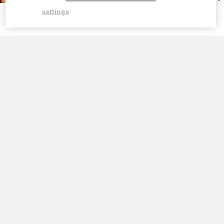
settings
TOP
高市早苗が「公約を守る首相」を演じ続
けるため、ただそれだけ。税率1％策が
背負わされた“極めて政治的”な役割
by
新恭（あらたきょう）『国家権力＆メディア…
高市早苗は支持率のために日本を壊す。食
料品消費税1%の甘い誘惑に隠された2年後
の大増税
by
小林よしのり『小林よしのりライジング』