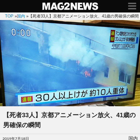
TOP
»
国内
»
【死者33人】京都アニメーション放火、41歳の男確保の瞬間
【死者33人】京都アニメーション放火、41歳の
男確保の瞬間
投
国内
2019年7月18日