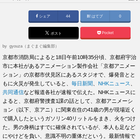
稿
日:
シェア
44
はてブ
0
Pocket
ポスト
by gyouza（まぐまぐ編集部）
京都市消防局によると18日午前10時35分頃、京都府宇治
市に本社があるアニメーション製作会社「京都アニメー
ション」の京都市伏見区にあるスタジオで、爆発音とと
もに火災が発生していると、
毎日新聞
、
NHKニュース
、
共同通信
など報道各社が速報で伝えた。NHKニュースに
よると、京都府警捜査1課の話として、京都アニメーシ
ョン（以下、京アニ）に関東在住の41歳の男が現場近く
で購入したというガソリン40リットルをまき、火をつけ
た。男の身柄はすでに確保されているが、本人も足など
にやけどを負い、意識不明の重体だという。最新情報で