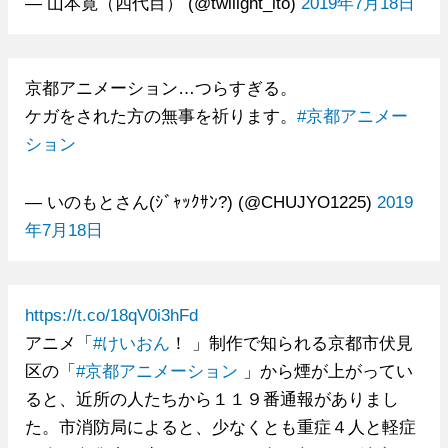
— 山本寛（四代目） (@twilight_ito)
2019年7月18日
京都アニメーション…つらすぎる。
ケガをされた方の無事を祈ります。
#京都アニメー
ション
— いのもとさん(ｼﾞｬｯｸｻﾝ?) (@CHUJYO1225)
2019
年7月18日
https://t.co/18qV0i3hFd
アニメ「
#けいおん
！ 」制作で知られる京都市伏見
区の「
#京都アニメーション
」から煙が上がってい
ると、近所の人たちから１１９番通報がありまし
た。市消防局によると、少なくとも重症４人と軽症