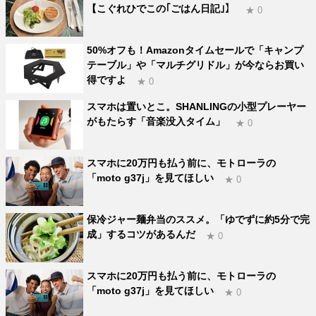
【こぐれひでこの｢ごはん日記｣】
★ 0
50%オフも！Amazonタイムセールで「キャンプ
テーブル」や「マルチグリドル」が今ならお買い
得ですよ
★ 0
スマホは置いとこ。SHANLINGの小型プレーヤー
がもたらす「音楽没入タイム」
★ 0
スマホに20万円も払う前に、モトローラの
「moto g37j」を見てほしい
★ 0
保冷ジャー麺弁当のススメ。「ゆでずに約5分で完
成」するコツがあるんだ
★ 0
スマホに20万円も払う前に、モトローラの
「moto g37j」を見てほしい
★ 0