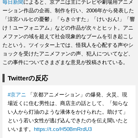
毎日新聞
によると、京アニは主にテレビや劇場用アニメ
ーション作品の企画、制作を行い、2006年から発表した
「涼宮ハルヒの憂鬱」「らき☆すた」「けいおん!」「響
け！ユーフォニアム」などの作品が次々とヒット。アニ
メファンの域を超えて社会現象的なブームを引き起こし
たという。ツイッター上では、怪我人を心配する声やシ
ョックを受けたアニメファンの声、犯人についてなど、
この事件についてさまざまな意見が投稿されている。
Twitterの反応
#京アニ
「京都アニメーション」の爆発、火災、現
場近くに住む男性は、商店主の話として、「知らな
い人から灯油のような液体をかけられた。助けて」
という若い女性が逃げ込んできたのを伝え聞いたと
いいます。
https://t.co/H50BmRrdU3