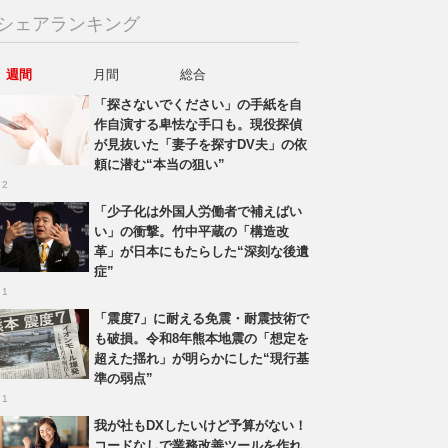
シェアランキング
週間
月間
総合
「探さないでください」の手紙を自
作自演する卑怯な手口も。現役探偵
が見抜いた「妻子を探すDV夫」の依
頼に潜む“本当の狙い”
 2
「少子化は外国人労働者で補えばい
い」の衝撃。竹中平蔵の「構造改
革」が日本にもたらした“深刻な後遺
症”
 1
「震度7」に耐える免震・耐震技術で
も破損。令和8年熊本地震の「想定を
超えた揺れ」が明らかにした“現行基
準の弱点”
 1
我が社もDXしたいけど予算がない！
コードなしで業務改善ツールを作れ