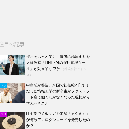
注目の記事
採用をもっと楽に！選考の歩留まりを
大幅改善「LINE×AIの採用管理ツー
ル」が効果的なワケ
（株式会社アイシ
ス）
中島聡が警告。米国で初任給2千万円
ジネス
だった情報工学の新卒生がファストフ
ード店で働くしかなくなった現状から
学ぶべきこと
IT企業でメルマガの老舗「まぐまぐ」
ンタメ
が何故アナログレコードを発売したの
か？