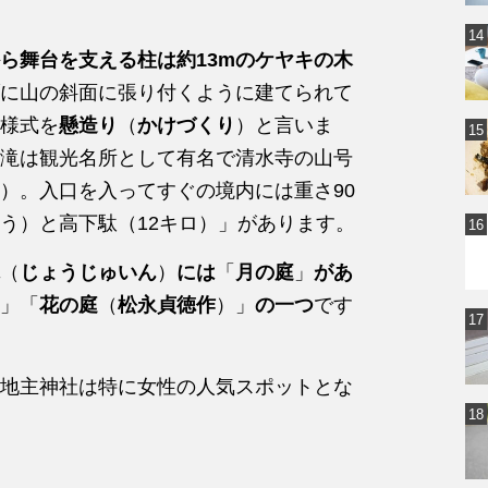
ら舞台を支える柱は約13mのケヤキの木
に山の斜面に張り付くように建てられて
様式を
懸造り
（
かけづくり
）と言いま
滝は観光名所として有名で清水寺の山号
）。入口を入ってすぐの境内には重さ90
う）と高下駄（12キロ）」があります。
（
じょうじゅいん
）
には
「
月の庭
」
があ
」「
花の庭
（
松永貞徳作
）」
の一つ
です
地主神社は特に女性の人気スポットとな