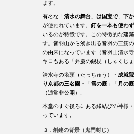
ます。
有名な「
清水の舞台
」
は国宝で
、
下か
が使われています。
釘を一本も使わず
いるのが特徴です。この特徴的な建築
す。音羽山から湧き出る音羽の三筋の
の由来になっています（音羽山清水寺
キロもある「弁慶の錫杖（しゃくじょ
清水寺の塔頭（たっちゅう）・
成就院
り京都の三名園・
「
雪の庭
」「
月の庭
（通常非公開）。
本堂のすぐ後ろにある縁結びの神様・
っています。
3．創建の背景（鬼門封じ）