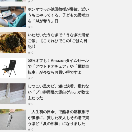
★ 0
ホンマでっか池田教授が警鐘。近い
うちにやってくる、子どもの思考力
を「AIが奪う」日
★ 0
いただいたうなぎで「うなぎの混ぜ
ご飯」【こぐれひでこの｢ごはん日
記｣】
★ 0
50%オフも！Amazonタイムセール
で「アウトドアチェア」や「電動自
転車」が今ならお買い得ですよ
★ 0
しつこい黒カビ、遂に決着。垂れな
い「プロ御用達の漂白ゲル」が救世
主だった
★ 0
「人生初の日傘」で酷暑の箱根旅行
が優雅に。貸した友人もその場で買
うほど「夏の相棒」になりました
★ 0