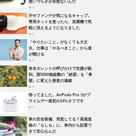
使いづらさが全然ないんだ
★ 0
汗やファンデが気になるキャップ。
専用ネットを使ったら、洗濯機で気
軽に洗えるようになりました
★ 0
「やりたいこと」がなくても大丈
夫。仕事は「やるべきこと」から道
が開ける
★ 0
有名タレントの呼びかけで支援が殺
到。梨5000個盗難の「絶望」を「希
望」に変えた善意の連鎖
★ 0
待ってました。AirPods Pro 3がプ
ライムデー後初の14%オフです
★ 0
車の安全装備、用意してる？高速道
路の「もしも」に、車内から設置で
きて安心なんだ