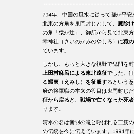
794年、中国の風水に従って都が平
北東の方角を鬼門封じとして、
魔除け
の角「猿が辻」、御所から見て北東方
幸神社（さいのかみのやしろ）に
猿の
ています。
しかし、もっと大きな視野で鬼門を封
上田村麻呂による東北遠征
でした。征
る
蝦夷
（
えみし
）
を征服
するという意
府の将軍職の本来の役目は鬼門封じだ
征から戻ると
、
戦場で亡くなった死者
ります。
清水の名は音羽の滝と呼ばれる三筋の
の伝統を今に伝えています。1994年に