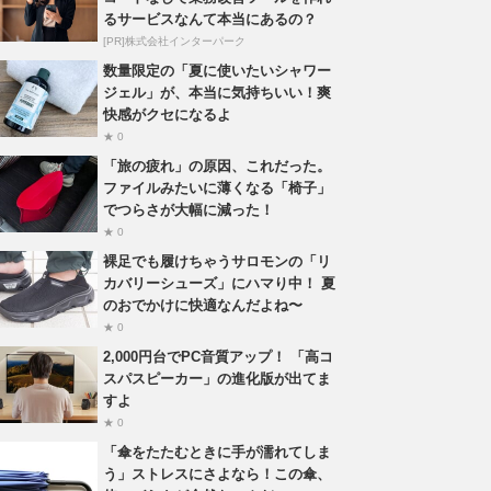
るサービスなんて本当にあるの？
[PR]株式会社インターパーク
数量限定の「夏に使いたいシャワー
ジェル」が、本当に気持ちいい！爽
快感がクセになるよ
★ 0
「旅の疲れ」の原因、これだった。
ファイルみたいに薄くなる「椅子」
でつらさが大幅に減った！
★ 0
裸足でも履けちゃうサロモンの「リ
カバリーシューズ」にハマり中！ 夏
のおでかけに快適なんだよね〜
★ 0
2,000円台でPC音質アップ！ 「高コ
スパスピーカー」の進化版が出てま
すよ
★ 0
「傘をたたむときに手が濡れてしま
う」ストレスにさよなら！この傘、