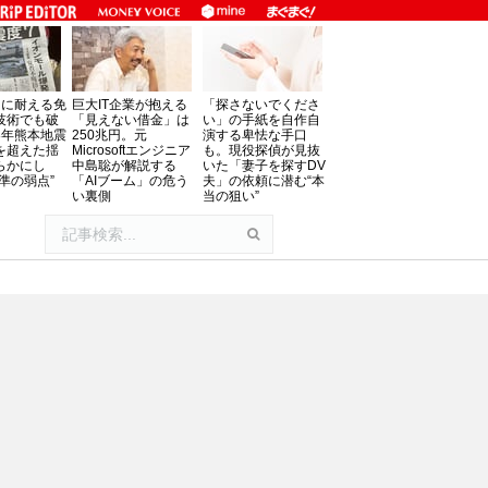
」に耐える免
巨大IT企業が抱える
「探さないでくださ
技術でも破
「見えない借金」は
い」の手紙を自作自
8年熊本地震
250兆円。元
演する卑怯な手口
を超えた揺
Microsoftエンジニア
も。現役探偵が見抜
らかにし
中島聡が解説する
いた「妻子を探すDV
準の弱点”
「AIブーム」の危う
夫」の依頼に潜む“本
い裏側
当の狙い”