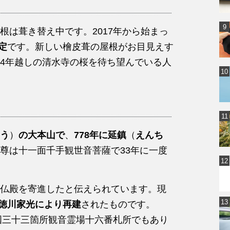
根は葺き替え中です。2017年から始まっ
定
です。新しい檜皮葺の屋根がお目見えす
4年越しの清水寺の桜を待ち望んでいる人
う
）
の大本山で
、
778年に延鎮
（
えんち
尊は十一面千手観世音菩薩で33年に一度
仏殿を寄進したと伝えられています。現
軍徳川家光により再建
されたものです。
国三十三箇所観音霊場十六番札所でもあり