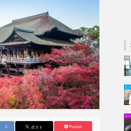
PR
ビ
エ
Pocket
0
ポスト