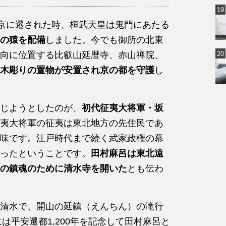
安京に遷された時、桓武天皇は鬼門にあたる
の猿を配備
しました。今でも御所の北東
向に位置する比叡山延暦寺、赤山禅院、
木彫りの置物が安置され京の都を守護
し
じようとしたのが、
初代征夷大将軍・坂
夷大将軍の征夷は東北地方の先住民であ
味です。江戸時代まで続く武家政権の幕
ったということです。
田村麻呂は東北遠
の鎮魂のために清水寺を開いた
とも伝わ
清水で、開山の延鎮（えんちん）の滝行
は平安遷都1,200年を記念して田村麻呂と