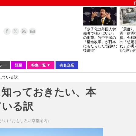
「少子化は外国人労
「震度7
働者で補えばいい」
震・耐震
の衝撃。竹中平蔵の
損。令和
「構造改革」が日本
の「想定
にもたらした“深刻な
れ」が明
後遺症”
た“現行基
ャー
話題
特集一覧 ▼
有名企業
している訳
に知っておきたい、本
ている訳
 がく)『おもしろい京都案内』