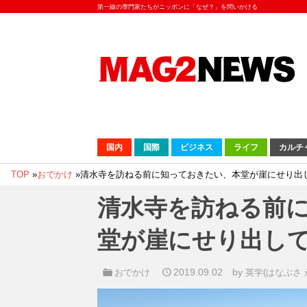
第一線の専門家たちがニッポンに「なぜ？」を問いかける
国内
国際
ビジネス
ライフ
カルチ
TOP
»
おでかけ
»
清水寺を訪ねる前に知っておきたい、本堂が崖にせり出
清水寺を訪ねる前
堂が崖にせり出し
2019.09.02
by
おでかけ
英学(はなぶさ