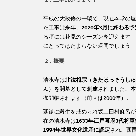
平成の大改修の一環で、現在本堂の屋
た工事は来年、
2020年3月に終わる予
る頃には花見のシーズンを迎えます。
にとってはたまらない瞬間でしょう。
2．概要
清水寺は
北法相宗
（
きたほっそうしゅ
ん
）
を開基として創建
されました。本
御開帳されます（前回は2000年）。
延鎮に殺生を戒められ坂上田村麻呂が
在の清水寺は
1633年江戸幕府3代将
1994年世界文化遺産に認定
され、西