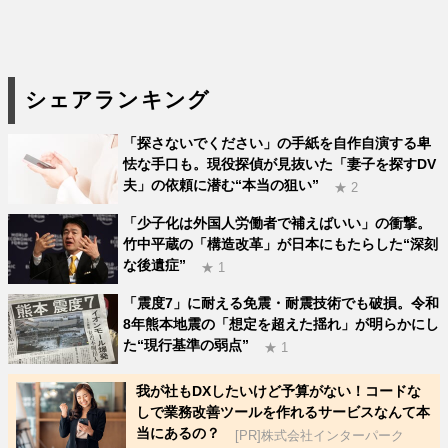
シェアランキング
「探さないでください」の手紙を自作自演する卑
怯な手口も。現役探偵が見抜いた「妻子を探すDV
夫」の依頼に潜む“本当の狙い”
★ 2
「少子化は外国人労働者で補えばいい」の衝撃。
竹中平蔵の「構造改革」が日本にもたらした“深刻
な後遺症”
★ 1
「震度7」に耐える免震・耐震技術でも破損。令和
8年熊本地震の「想定を超えた揺れ」が明らかにし
た“現行基準の弱点”
★ 1
我が社もDXしたいけど予算がない！コードな
しで業務改善ツールを作れるサービスなんて本
当にあるの？
[PR]株式会社インターパーク