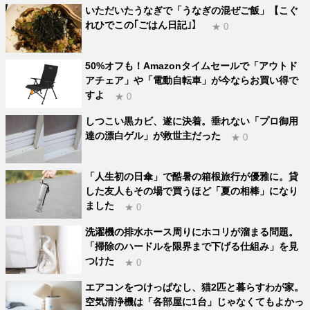
いただいたうなぎで「うなぎの混ぜご飯」【こぐ
れひでこの｢ごはん日記｣】
★ 0
50%オフも！Amazonタイムセールで「アウトド
アチェア」や「電動自転車」が今ならお買い得で
すよ
★ 0
しつこい黒カビ、遂に決着。垂れない「プロ御用
達の漂白ゲル」が救世主だった
★ 0
「人生初の日傘」で酷暑の箱根旅行が優雅に。貸
した友人もその場で買うほど「夏の相棒」になり
ました
★ 0
洗濯機の排水ホース周りにホコリが溜まる問題。
「掃除のハードルを限界まで下げる仕組み」を見
つけた
★ 0
エアコンをつけっぱなし、猫2匹と暮らすわが家。
空気清浄機は「各部屋に1台」じゃなくてもよかっ