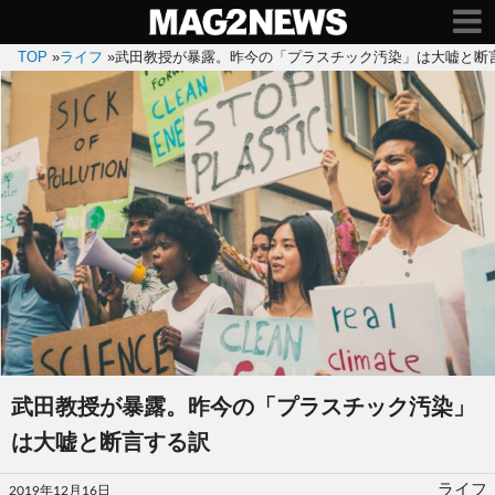
TOP
»
ライフ
»
武田教授が暴露。昨今の「プラスチック汚染」は大嘘と断
武田教授が暴露。昨今の「プラスチック汚染」
は大嘘と断言する訳
投
ライフ
2019年12月16日