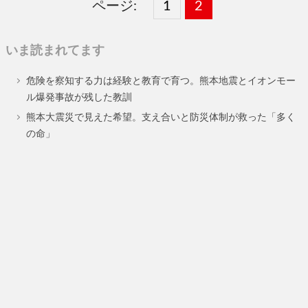
ページ:
固
1
固
2
,
定
定
いま読まれてます
ペ
ペ
危険を察知する力は経験と教育で育つ。熊本地震とイオンモー
ー
ー
ル爆発事故が残した教訓
ジ
ジ
熊本大震災で見えた希望。支え合いと防災体制が救った「多く
の命」