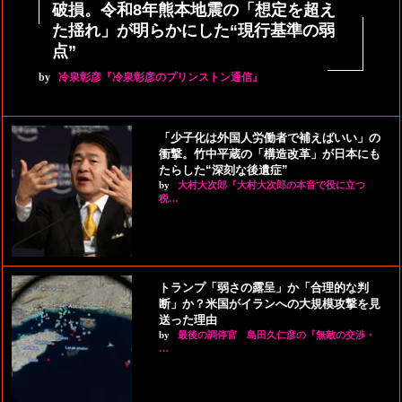
破損。令和8年熊本地震の「想定を超え
た揺れ」が明らかにした“現行基準の弱
点”
by
冷泉彰彦『冷泉彰彦のプリンストン通信』
「少子化は外国人労働者で補えばいい」の
衝撃。竹中平蔵の「構造改革」が日本にも
たらした“深刻な後遺症”
by
大村大次郎『大村大次郎の本音で役に立つ
税…
トランプ「弱さの露呈」か「合理的な判
断」か？米国がイランへの大規模攻撃を見
送った理由
by
最後の調停官 島田久仁彦の『無敵の交渉・
…