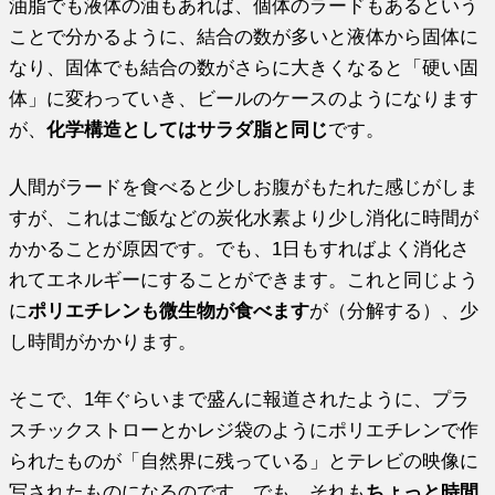
油脂でも液体の油もあれば、個体のラードもあるという
ことで分かるように、結合の数が多いと液体から固体に
なり、固体でも結合の数がさらに大きくなると「硬い固
体」に変わっていき、ビールのケースのようになります
が、
化学構造としてはサラダ脂と同じ
です。
人間がラードを食べると少しお腹がもたれた感じがしま
すが、これはご飯などの炭化水素より少し消化に時間が
かかることが原因です。でも、1日もすればよく消化さ
れてエネルギーにすることができます。これと同じよう
に
ポリエチレンも微生物が食べます
が（分解する）、少
し時間がかかります。
そこで、1年ぐらいまで盛んに報道されたように、プラ
スチックストローとかレジ袋のようにポリエチレンで作
られたものが「自然界に残っている」とテレビの映像に
写されたものになるのです。でも、それも
ちょっと時間