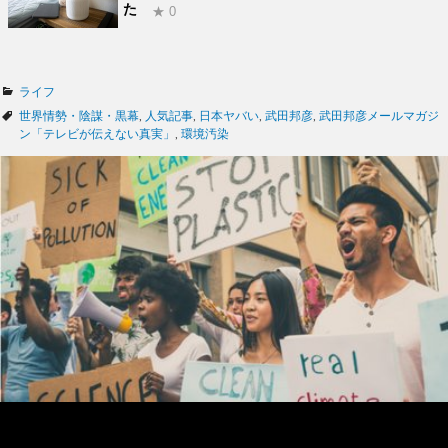
た
★ 0
カ
ライフ
テ
タ
世界情勢・陰謀・黒幕
,
人気記事
,
日本ヤバい
,
武田邦彦
,
武田邦彦メールマガジ
ゴ
グ
ン「テレビが伝えない真実」
,
環境汚染
リ
ー