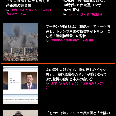
社社長・澤田聖陽が語る、
「副首都法」採決をめぐる
AI時代の"伴走型コンサ
茶番劇の舞台裏
ル"の正体
by
新恭（あらたきょう）『国家権
力＆メディア…
by
gyouza（まぐまぐ編集部）
プーチンが負ければ「核使用」でキーウ消
滅も。トランプ米国の核攻撃がトリガーに
なる「連鎖核戦争」の恐怖
by
津田慶治『国際戦略コラム有料版』
あの麻生太郎ですら「敵に回したくない
男」。“福岡県議会のドン”が受け取って
きた驚愕の金額と本人の言い分
by
新恭（あらたきょう）『国家権力＆メディ
ア…
『もののけ姫』アシタカ役声優と『太陽の