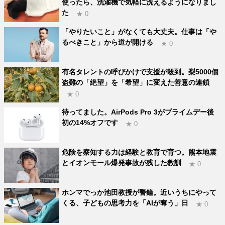
使ったら、洗濯機で気軽に洗えるようになりまし
た
★ 0
「やりたいこと」がなくても大丈夫。仕事は「や
るべきこと」から道が開ける
★ 0
有名タレントの呼びかけで支援が殺到。梨5000個
盗難の「絶望」を「希望」に変えた善意の連鎖
★ 0
待ってました。AirPods Pro 3がプライムデー後
初の14%オフです
★ 0
危険を察知する力は経験と教育で育つ。熊本地震
とイオンモール爆発事故が残した教訓
★ 0
ホンマでっか池田教授が警鐘。近いうちにやって
くる、子どもの思考力を「AIが奪う」日
★ 0