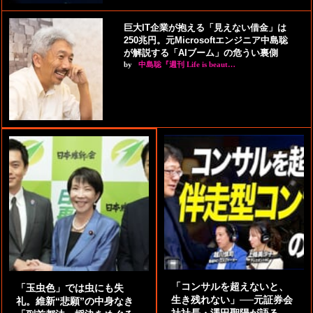
巨大IT企業が抱える「見えない借金」は
250兆円。元Microsoftエンジニア中島聡
が解説する「AIブーム」の危うい裏側
by
中島聡『週刊 Life is beaut…
「コンサルを超えないと、
「玉虫色」では虫にも失
生き残れない」──元証券会
礼。維新“悲願”の中身なき