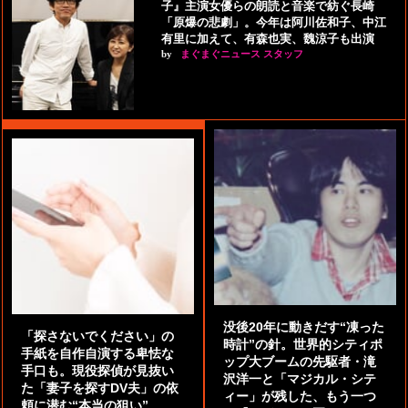
子』主演女優らの朗読と音楽で紡ぐ長崎
「原爆の悲劇」。今年は阿川佐和子、中江
有里に加えて、有森也実、魏涼子も出演
by
まぐまぐニュース スタッフ
没後20年に動きだす“凍った
「探さないでください」の
時計”の針。世界的シティポ
手紙を自作自演する卑怯な
ップ大ブームの先駆者・滝
手口も。現役探偵が見抜い
沢洋一と「マジカル・シテ
た「妻子を探すDV夫」の依
ィー」が残した、もう一つ
頼に潜む“本当の狙い”