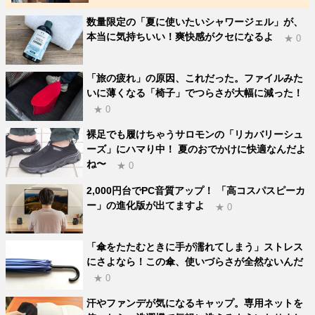
数量限定の「夏に使いたいシャワージェル」が、
本当に気持ちいい！爽快感がクセになるよ
★ 0
「旅の疲れ」の原因、これだった。ファイルみた
いに薄くなる「椅子」でつらさが大幅に減った！
★ 0
裸足でも履けちゃうサロモンの「リカバリーシュ
ーズ」にハマり中！ 夏のおでかけに快適なんだよ
ね〜
★ 0
2,000円台でPC音質アップ！ 「高コスパスピーカ
ー」の進化版が出てますよ
★ 0
「傘をたたむときに手が濡れてしまう」ストレス
にさよなら！この傘、使いづらさが全然ないんだ
★ 0
汗やファンデが気になるキャップ。専用ネットを