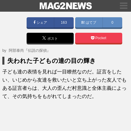
シェア
163
はてブ
0
Pocket
ポスト
by
阿部泰尚『伝説の探偵』
失われた子どもの達の目の輝き
子ども達の表情を見れば一目瞭然なのだ。証言をした
い、いじめから友達を救いたいと立ち上がった友人でも
ある証言者らは、大人の歪んだ村意識と全体主義によっ
て、その気持ちをもがれてしまったのだ。