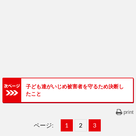
子ども達がいじめ被害者を守るため決断し
たこと
print
ページ:
固
1
固
2
,
固
3
,