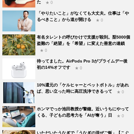
た
★ 0
「やりたいこと」がなくても大丈夫。仕事は「や
るべきこと」から道が開ける
★ 0
有名タレントの呼びかけで支援が殺到。梨5000個
盗難の「絶望」を「希望」に変えた善意の連鎖
★ 0
待ってました。AirPods Pro 3がプライムデー後
初の14%オフです
★ 0
10%還元の「ケルヒャーとペットボトル」があれ
ば、思い立った時に高圧洗浄できるって
★ 0
ホンマでっか池田教授が警鐘。近いうちにやって
くる、子どもの思考力を「AIが奪う」日
★ 0
いただいたうなぎで「うなぎの混ぜご飯」【こぐ