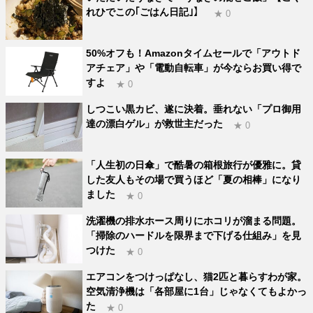
れひでこの｢ごはん日記｣】
★ 0
50%オフも！Amazonタイムセールで「アウトド
アチェア」や「電動自転車」が今ならお買い得で
すよ
★ 0
しつこい黒カビ、遂に決着。垂れない「プロ御用
達の漂白ゲル」が救世主だった
★ 0
「人生初の日傘」で酷暑の箱根旅行が優雅に。貸
した友人もその場で買うほど「夏の相棒」になり
ました
★ 0
洗濯機の排水ホース周りにホコリが溜まる問題。
「掃除のハードルを限界まで下げる仕組み」を見
つけた
★ 0
エアコンをつけっぱなし、猫2匹と暮らすわが家。
空気清浄機は「各部屋に1台」じゃなくてもよかっ
た
★ 0