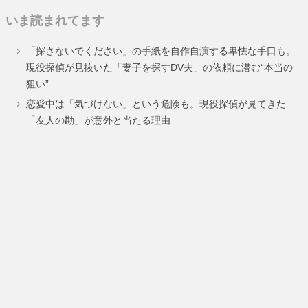
定
定
定
いま読まれてます
ペ
ペ
ペ
「探さないでください」の手紙を自作自演する卑怯な手口も。
ー
ー
ー
現役探偵が見抜いた「妻子を探すDV夫」の依頼に潜む“本当の
狙い”
ジ
ジ
ジ
恋愛中は「気づけない」という危険も。現役探偵が見てきた
「友人の勘」が意外と当たる理由