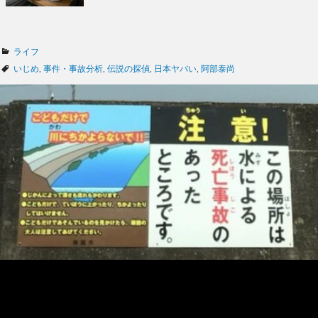
カ
ライフ
テ
タ
いじめ
,
事件・事故分析
,
伝説の探偵
,
日本ヤバい
,
阿部泰尚
ゴ
グ
リ
ー