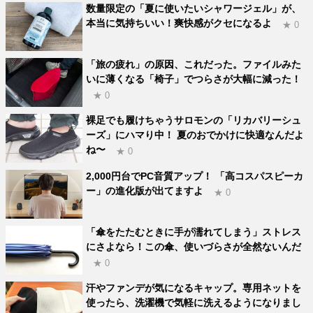
数量限定の「夏に使いたいシャワージェル」が、
本当に気持ちいい！爽快感がクセになるよ
★ 0
「旅の疲れ」の原因、これだった。ファイルみた
いに薄くなる「椅子」でつらさが大幅に減った！
★ 0
裸足でも履けちゃうサロモンの「リカバリーシュ
ーズ」にハマり中！ 夏のおでかけに快適なんだよ
ね〜
★ 0
2,000円台でPC音質アップ！ 「高コスパスピーカ
ー」の進化版が出てますよ
★ 0
「傘をたたむときに手が濡れてしまう」ストレス
にさよなら！この傘、使いづらさが全然ないんだ
★ 0
汗やファンデが気になるキャップ。専用ネットを
使ったら、洗濯機で気軽に洗えるようになりまし