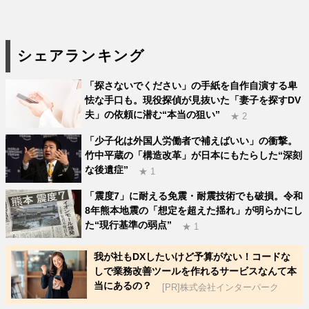
シェアランキング
「探さないでください」の手紙を自作自演する卑
怯な手口も。現役探偵が見抜いた「妻子を探すDV
夫」の依頼に潜む“本当の狙い”
★ 2
「少子化は外国人労働者で補えばいい」の衝撃。
竹中平蔵の「構造改革」が日本にもたらした“深刻
な後遺症”
★ 1
「震度7」に耐える免震・耐震技術でも破損。令和
8年熊本地震の「想定を超えた揺れ」が明らかにし
た“現行基準の弱点”
★ 1
我が社もDXしたいけど予算がない！コードな
しで業務改善ツールを作れるサービスなんて本
当にあるの？
[PR]株式会社インターパーク