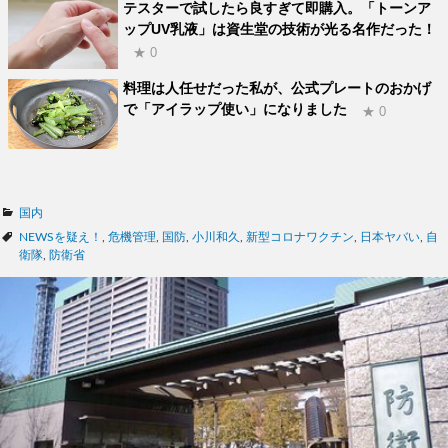
テスターで試したら良すぎて即購入。「トーンア
ップUV乳液」は資生堂の技術が光る名作だった！
★ 0
料理は人任せだった私が、公式プレートのおかげ
で「アイラップ使い」になりました
★ 0
カ
国内
テ
タ
NEWSを疑え！
,
危機管理
,
国防
,
小川和久
,
新型コロナワクチン
,
日本ヤバい
,
自
ゴ
グ
衛隊
,
防衛省
リ
ー