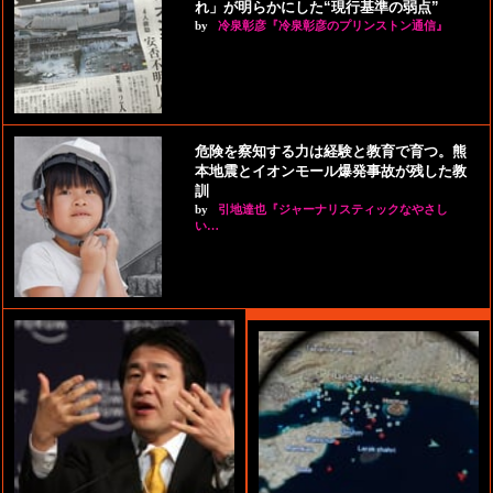
れ」が明らかにした“現行基準の弱点”
by
冷泉彰彦『冷泉彰彦のプリンストン通信』
危険を察知する力は経験と教育で育つ。熊
本地震とイオンモール爆発事故が残した教
訓
by
引地達也『ジャーナリスティックなやさし
い…