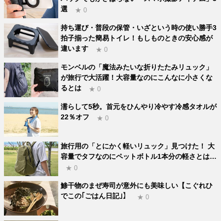
選
★ 0
持ち運び・普段の保管・いざという時の使い勝手3
拍子揃った簡易トイレ！もしものときの安心感が
違います
★ 0
モンベルの「魔法みたいな折りたたみリュック」
が旅行で大活躍！大容量なのにこんなに小さくな
るとは
★ 0
濡らして5秒。首元をひんやり冷やす冷感タオルが
22％オフ
★ 0
旅行用の「とにかく軽いリュック」見つけた！ 大
容量でタフなのにペットボトル1本分の軽さとは…
★ 0
鯵干物のまぜ寿司が意外にも美味しい【こぐれひ
でこの｢ごはん日記｣】
★ 0