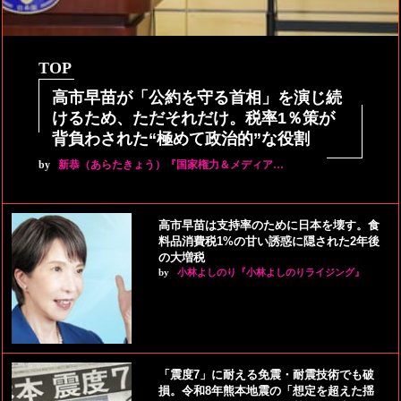
TOP
高市早苗が「公約を守る首相」を演じ続
けるため、ただそれだけ。税率1％策が
背負わされた“極めて政治的”な役割
by
新恭（あらたきょう）『国家権力＆メディア…
高市早苗は支持率のために日本を壊す。食
料品消費税1%の甘い誘惑に隠された2年後
の大増税
by
小林よしのり『小林よしのりライジング』
「震度7」に耐える免震・耐震技術でも破
損。令和8年熊本地震の「想定を超えた揺