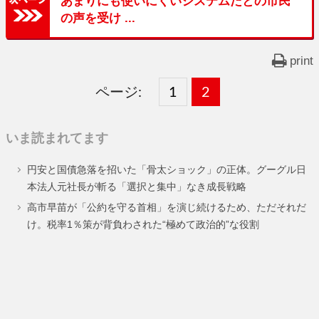
あまりにも使いにくいシステムだとの市民
の声を受け ...
print
ページ:
固
1
固
2
,
定
定
いま読まれてます
ペ
ペ
円安と国債急落を招いた「骨太ショック」の正体。グーグル日
ー
ー
本法人元社長が斬る「選択と集中」なき成長戦略
ジ
ジ
高市早苗が「公約を守る首相」を演じ続けるため、ただそれだ
け。税率1％策が背負わされた“極めて政治的”な役割