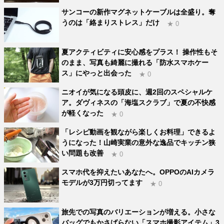
サンコーの新作マグネットケーブルは全盛り。奪
うのは「絡まりストレス」だけ
★ 0
夏アクティビティに安心感をプラス！ 操作性もそ
のまま、写真も綺麗に撮れる「防水スマホケー
ス」にやっと出会った
★ 0
ニオイが気になる頭皮に、週2回のスペシャルケ
ア。ダヴィネスの「海塩スクラブ」で夏の不快感
が軽くなった
★ 0
「レシピ動画を観ながら楽しくお料理」できるよ
うになった！山崎実業の意外な逸品でキッチン狭
い問題も改善
★ 0
スマホ代を抑えたいあなたへ。OPPOのAIカメラ
モデルが3万円切ってます
★ 0
旅先での写真のバリエーションが増える。小さな
バッグでもかさばらない「スマホ撮影アイテム」3