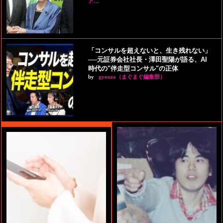
ア…
「コンサルを超えないと、生き残れない」
──元証券会社社長・澤田聖陽が語る、AI
時代の"伴走型コンサル"の正体
by
gyouza（まぐまぐ編集部）