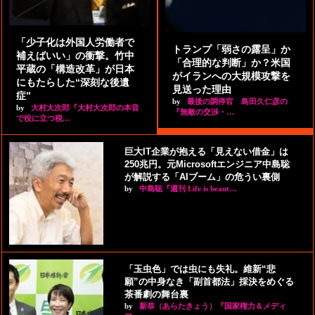
「少子化は外国人労働者で
トランプ「弱さの露呈」か
補えばいい」の衝撃。竹中
「合理的な判断」か？米国
平蔵の「構造改革」が日本
がイランへの大規模攻撃を
にもたらした“深刻な後遺
見送った理由
症”
by
最後の調停官 島田久仁彦の
by
大村大次郎『大村大次郎の本音
『無敵の交渉・…
で役に立つ税…
巨大IT企業が抱える「見えない借金」は
250兆円。元Microsoftエンジニア中島聡
が解説する「AIブーム」の危うい裏側
by
中島聡『週刊 Life is beaut…
「玉虫色」では虫にも失礼。維新“悲
願”の中身なき「副首都法」採決をめぐる
茶番劇の舞台裏
by
新恭（あらたきょう）『国家権力＆メディ