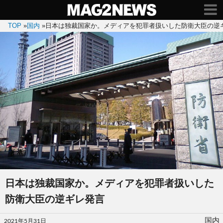
TOP
»
国内
»
日本は独裁国家か。メディアを犯罪者扱いした防衛大臣の逆
日本は独裁国家か。メディアを犯罪者扱いした
防衛大臣の逆ギレ発言
投
国内
2021年5月31日