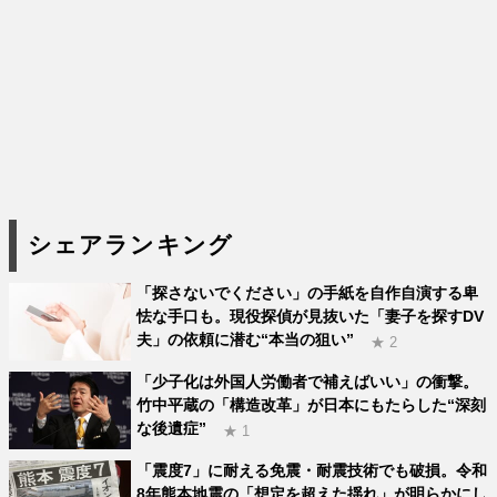
シェアランキング
「探さないでください」の手紙を自作自演する卑
怯な手口も。現役探偵が見抜いた「妻子を探すDV
夫」の依頼に潜む“本当の狙い”
★ 2
「少子化は外国人労働者で補えばいい」の衝撃。
竹中平蔵の「構造改革」が日本にもたらした“深刻
な後遺症”
★ 1
「震度7」に耐える免震・耐震技術でも破損。令和
8年熊本地震の「想定を超えた揺れ」が明らかにし