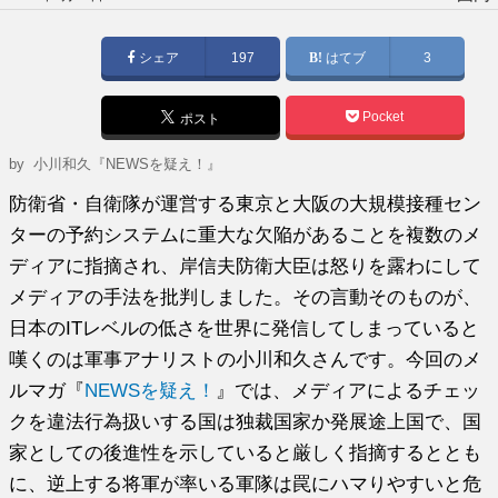
稿
日:
シェア
197
はてブ
3
Pocket
ポスト
by
小川和久『NEWSを疑え！』
防衛省・自衛隊が運営する東京と大阪の大規模接種セン
ターの予約システムに重大な欠陥があることを複数のメ
ディアに指摘され、岸信夫防衛大臣は怒りを露わにして
メディアの手法を批判しました。その言動そのものが、
日本のITレベルの低さを世界に発信してしまっていると
嘆くのは軍事アナリストの小川和久さんです。今回のメ
ルマガ『
NEWSを疑え！
』では、メディアによるチェッ
クを違法行為扱いする国は独裁国家か発展途上国で、国
家としての後進性を示していると厳しく指摘するととも
に、逆上する将軍が率いる軍隊は罠にハマりやすいと危