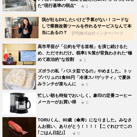
た“現行基準の弱点”
★ 1
我が社もDXしたいけど予算がない！コードな
しで業務改善ツールを作れるサービスなんて本
当にあるの？
[PR]株式会社インターパーク
高市早苗が「公約を守る首相」を演じ続けるた
め、ただそれだけ。税率1％策が背負わされた“極
めて政治的”な役割
★ 1
ズボラの私「パスタ茹でるの」やめました。トッ
プバリュの1食86円「冷凍スパゲッティ」で夏休
みランチが楽ちんに
★ 0
忙しい朝も時短でおいしく。象印の定番コーヒー
メーカーがお買い得
★ 0
TORUくん、80歳（傘寿）になりました。みなさ
んお祝い、ありがとう！！！！【こぐれひでこの
｢ごはん日記｣】
★ 0