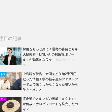
注目の記事
採用をもっと楽に！選考の歩留まりを
大幅改善「LINE×AIの採用管理ツー
ル」が効果的なワケ
（株式会社アイシ
ス）
中島聡が警告。米国で初任給2千万円
ジネス
だった情報工学の新卒生がファストフ
ード店で働くしかなくなった現状から
学ぶべきこと
IT企業でメルマガの老舗「まぐまぐ」
ンタメ
が何故アナログレコードを発売したの
か？