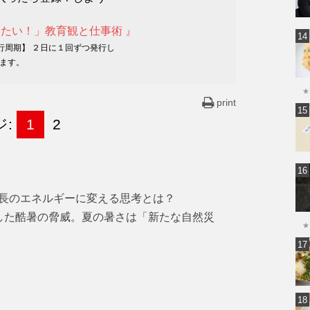
けたい！」教育観と仕事術 』
発行周期】 ２日に１回ずつ発行し
ます。
★
print
ジ:
1
2
長のエネルギーに変える思考とは？
した酷暑の脅威。夏の暑さは「新たな自然災
★