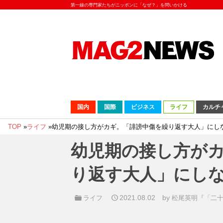
第一線の専門家たちがニッポンに「なぜ？」を問いかける
国内
国際
ビジネス
ライフ
カルチ
TOP
»
ライフ
»
幼児期の接し方がカギ。「誹謗中傷を繰り返す大人」にし
幼児期の接し方が
り返す大人」にし
2021.08.02
by
ライフ
松尾英明『「二