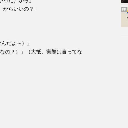
やった）から」
）からいいの？」
PR
なんだよ～）」
なの？）」（大抵、実際は言ってな