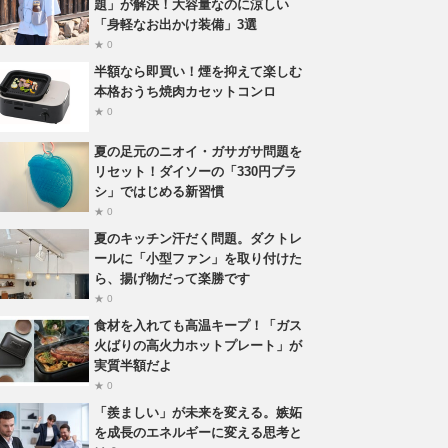
題」が解決！大容量なのに涼しい
「身軽なお出かけ装備」3選
★ 0
半額なら即買い！煙を抑えて楽しむ
本格おうち焼肉カセットコンロ
★ 0
夏の足元のニオイ・ガサガサ問題を
リセット！ダイソーの「330円ブラ
シ」ではじめる新習慣
★ 0
夏のキッチン汗だく問題。ダクトレ
ールに「小型ファン」を取り付けた
ら、揚げ物だって楽勝です
★ 0
食材を入れても高温キープ！「ガス
火ばりの高火力ホットプレート」が
実質半額だよ
★ 0
「羨ましい」が未来を変える。嫉妬
を成長のエネルギーに変える思考と