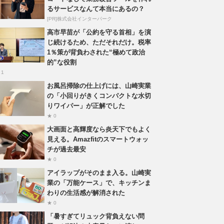
るサービスなんて本当にあるの？
[PR]株式会社インターパーク
高市早苗が「公約を守る首相」を演
じ続けるため、ただそれだけ。税率
1％策が背負わされた“極めて政治
的”な役割
 1
お風呂掃除の仕上げには、山崎実業
の「小回りがきくコンパクトな水切
りワイパー」が正解でした
★ 0
大画面と高輝度なら炎天下でもよく
見える。Amazfitのスマートウォッ
チが過去最安
★ 0
アイラップがそのまま入る。山崎実
業の「万能ケース」で、キッチンま
わりの生活感が解消された
★ 0
「暑すぎてリュック背負えない問