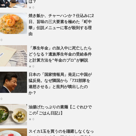
は？
★ 0
焼き飯か、チャーハンか？仕込みに2
日、旨味の三大要素を極めた「町中
華」伝説メニューに客が殺到する理
由
 0
「厚生年金」の加入中に死亡したら
どうなる？遺族厚生年金の受給条件
と計算方法を“年金のプロ”が解説
★ 0
日本の「国家情報局」発足に中国が
猛反発。なぜ隣国から「731部隊を
連想させる」と批判が噴出したの
か？
 0
油揚げたっぷりの素麺【こぐれひで
この｢ごはん日記｣】
★ 0
スイカ1玉を買うのを躊躇しなくなっ