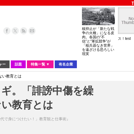
核抑止が「新たな戦
争の火種」になる皮
肉。各国の“不
ス！test
信”と“軍拡競争”が
「核兵器なき世界」
を遠ざける恐ろしい
現実
ャー
話題
特集一覧 ▼
有名企業
ない教育とは
カギ。「誹謗中傷を繰
ない教育とは
十代で身につけたい！」教育観と仕事術』