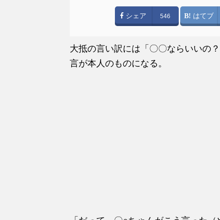
シェア
はてブ
546
大抵の言い訳には「〇〇ならいいの？
言が本人のものになる。