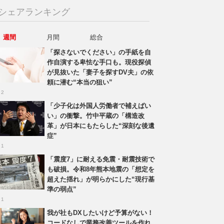
シェアランキング
週間
月間
総合
「探さないでください」の手紙を自
作自演する卑怯な手口も。現役探偵
が見抜いた「妻子を探すDV夫」の依
頼に潜む“本当の狙い”
 2
「少子化は外国人労働者で補えばい
い」の衝撃。竹中平蔵の「構造改
革」が日本にもたらした“深刻な後遺
症”
 1
「震度7」に耐える免震・耐震技術で
も破損。令和8年熊本地震の「想定を
超えた揺れ」が明らかにした“現行基
準の弱点”
 1
我が社もDXしたいけど予算がない！
コードなしで業務改善ツールを作れ