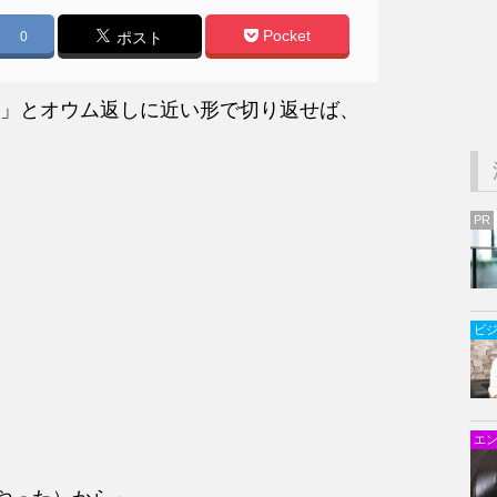
Pocket
0
ポスト
」とオウム返しに近い形で切り返せば、
PR
ビ
エ