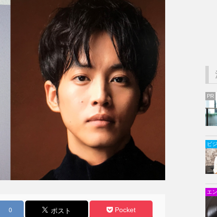
PR
ビ
エ
Pocket
0
ポスト