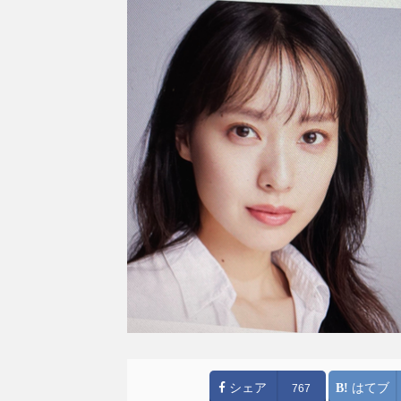
シェア
はてブ
767