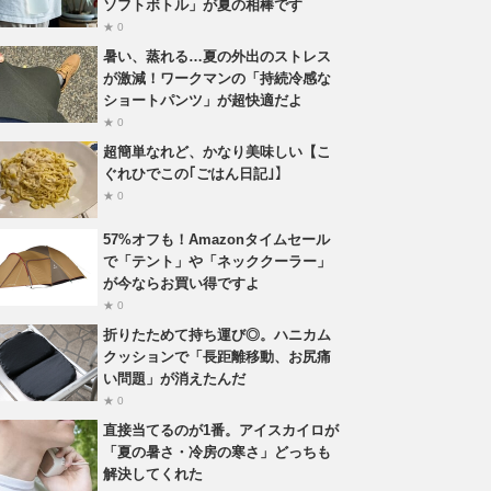
ソフトボトル」が夏の相棒です
★ 0
暑い、蒸れる…夏の外出のストレス
が激減！ワークマンの「持続冷感な
ショートパンツ」が超快適だよ
★ 0
超簡単なれど、かなり美味しい【こ
ぐれひでこの｢ごはん日記｣】
★ 0
57%オフも！Amazonタイムセール
で「テント」や「ネッククーラー」
が今ならお買い得ですよ
★ 0
折りたためて持ち運び◎。ハニカム
クッションで「長距離移動、お尻痛
い問題」が消えたんだ
★ 0
直接当てるのが1番。アイスカイロが
「夏の暑さ・冷房の寒さ」どっちも
解決してくれた