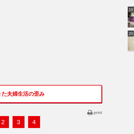
きた夫婦生活の歪み
print
2
3
4