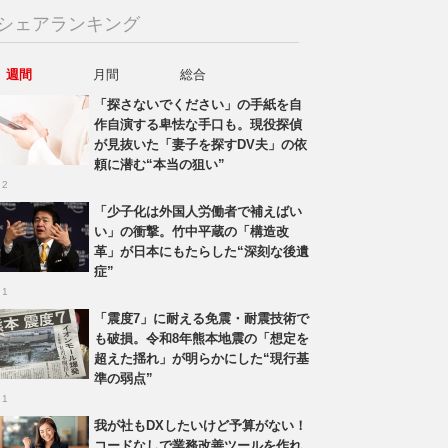
シェアランキング
週間
月間
総合
「探さないでください」の手紙を自
作自演する卑怯な手口も。現役探偵
が見抜いた「妻子を探すDV夫」の依
頼に潜む“本当の狙い”
 2
「少子化は外国人労働者で補えばい
い」の衝撃。竹中平蔵の「構造改
革」が日本にもたらした“深刻な後遺
症”
 1
「震度7」に耐える免震・耐震技術で
も破損。令和8年熊本地震の「想定を
超えた揺れ」が明らかにした“現行基
準の弱点”
 1
我が社もDXしたいけど予算がない！
コードなしで業務改善ツールを作れ