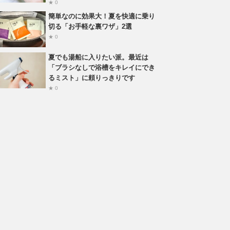
★ 0
簡単なのに効果大！夏を快適に乗り
切る「お手軽な裏ワザ」2選
★ 0
夏でも湯船に入りたい派。最近は
「ブラシなしで浴槽をキレイにでき
るミスト」に頼りっきりです
★ 0