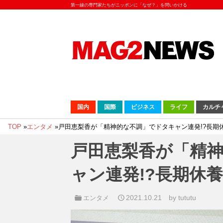
第一線の専門家たちがニッポンに「なぜ？」を問いかける
国内
国際
ビジネス
ライフ
カルチ
TOP
»
エンタメ
»
戸田恵梨香が「精神的な不調」でドタキャン連発!?長期
戸田恵梨香が「精
ャン連発!?長期休
2021.10.21
by tututu
エンタメ