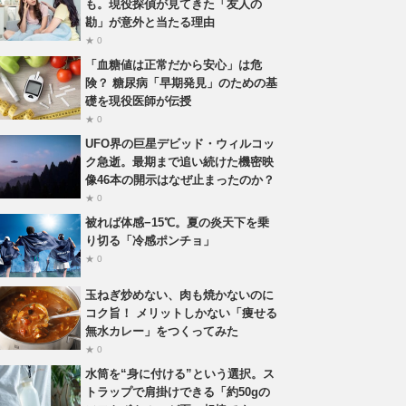
も。現役探偵が見てきた「友人の
勘」が意外と当たる理由
★ 0
「血糖値は正常だから安心」は危
険？ 糖尿病「早期発見」のための基
礎を現役医師が伝授
★ 0
UFO界の巨星デビッド・ウィルコッ
ク急逝。最期まで追い続けた機密映
像46本の開示はなぜ止まったのか？
★ 0
被れば体感−15℃。夏の炎天下を乗
り切る「冷感ポンチョ」
★ 0
玉ねぎ炒めない、肉も焼かないのに
コク旨！ メリットしかない「痩せる
無水カレー」をつくってみた
★ 0
水筒を“身に付ける”という選択。ス
トラップで肩掛けできる「約50gの