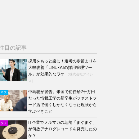
注目の記事
採用をもっと楽に！選考の歩留まりを
大幅改善「LINE×AIの採用管理ツー
ル」が効果的なワケ
（株式会社アイシ
ス）
中島聡が警告。米国で初任給2千万円
ジネス
だった情報工学の新卒生がファストフ
ード店で働くしかなくなった現状から
学ぶべきこと
IT企業でメルマガの老舗「まぐまぐ」
ンタメ
が何故アナログレコードを発売したの
か？