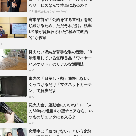
るサービスなんて本当にあるの？
[PR]株式会社インターパーク
高市早苗が「公約を守る首相」を演
じ続けるため、ただそれだけ。税率
1％策が背負わされた“極めて政治
的”な役割
 1
見えない収納が苦手な私の定番。10
年愛用している無印良品「ワイヤー
バスケット」のリアルな活用法
★ 0
車内の「日差し・熱」我慢しない。
くっつけるだけ「マグネットカーテ
ン」で解決だよ
★ 0
花火大会、運動会にいいね！ロゴス
の300gの軽量＆小型チェアなら、い
つものリュックにも入るよ
★ 0
恋愛中は「気づけない」という危険