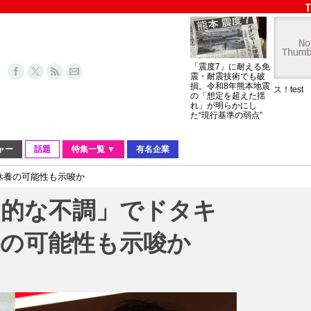
「震度7」に耐える免
震・耐震技術でも破
損。令和8年熊本地震
ス！test
の「想定を超えた揺
れ」が明らかにし
た“現行基準の弱点”
ャー
話題
特集一覧 ▼
有名企業
休養の可能性も示唆か
神的な不調」でドタキ
養の可能性も示唆か