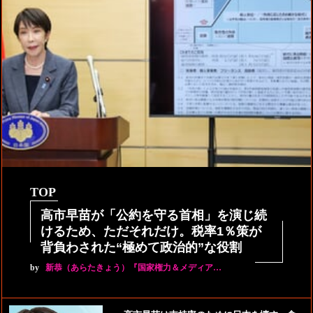
TOP
高市早苗が「公約を守る首相」を演じ続
けるため、ただそれだけ。税率1％策が
背負わされた“極めて政治的”な役割
by
新恭（あらたきょう）『国家権力＆メディア…