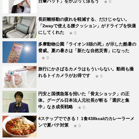
日傘ハット」をかぶって涼もう
★ 0
長距離移動の疲れを軽減する、だけじゃない。
「2wayで使える腰クッション」がドライブを快適
にしてくれた
★ 0
多摩動物公園「ライオン3頭の死」が示した酷暑の
脅威。夏の暑さは「新たな自然災害」になった
★ 0
旅行にかさばるカメラはもういらない。動画も撮
れるトイカメラがお得です
★ 0
円安と国債急落を招いた「骨太ショック」の正
体。グーグル日本法人元社長が斬る「選択と集
中」なき成長戦略
★ 0
4ステップでできる！ 1食438kcalのカレーラーメ
ンで夏バテ対策
★ 0