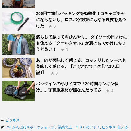
200円で旅行パッキングを効率化！ゴチャゴチャ
にならないし、ロスバゲ対策にもなる裏技を見つ
けた
★ 0
濡らして振って即ひんやり。 ダイソーの日よけに
も使える「クールタオル」が夏のおでかけにちょ
うど良い！
★ 0
あ、肉が美味しく感じる。コッテリしたソースも
美味しく感じる。【こぐれひでこの｢ごはん日
記｣】
★ 0
バッグインの小サイズで「30時間キンキン保
冷」。宇宙服素材が鍵なんだってさ
★ 0
カ
ビジネス
テ
タ
DX
,
がんばれスポーツショップ。業績向上、１００のツボ！
,
ビジネス
,
使える
ゴ