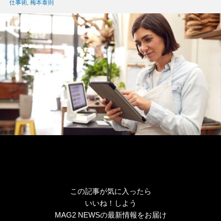
グ
仕事術
,
梅本泰則
リ
ー
この記事が気に入ったら
いいね！しよう
MAG2 NEWSの最新情報をお届け