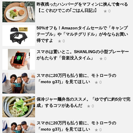
昨夜残ったハンバーグをマフィンに挟んで食べる
【こぐれひでこの｢ごはん日記｣】
★ 0
50%オフも！Amazonタイムセールで「キャンプ
テーブル」や「マルチグリドル」が今ならお買い
得ですよ
★ 0
スマホは置いとこ。SHANLINGの小型プレーヤー
がもたらす「音楽没入タイム」
★ 0
スマホに20万円も払う前に、モトローラの
「moto g37j」を見てほしい
★ 0
保冷ジャー麺弁当のススメ。「ゆでずに約5分で完
成」するコツがあるんだ
★ 0
スマホに20万円も払う前に、モトローラの
「moto g37j」を見てほしい
★ 0