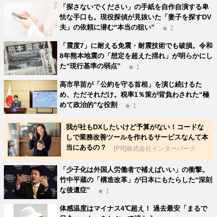
「探さないでください」の手紙を自作自演する卑
怯な手口も。現役探偵が見抜いた「妻子を探すDV
夫」の依頼に潜む“本当の狙い”
★ 2
「震度7」に耐える免震・耐震技術でも破損。令和
8年熊本地震の「想定を超えた揺れ」が明らかにし
た“現行基準の弱点”
★ 1
高市早苗が「公約を守る首相」を演じ続けるた
め、ただそれだけ。税率1％策が背負わされた“極
めて政治的”な役割
★ 1
我が社もDXしたいけど予算がない！コードな
しで業務改善ツールを作れるサービスなんて本
当にあるの？
[PR]株式会社インターパーク
「少子化は外国人労働者で補えばいい」の衝撃。
竹中平蔵の「構造改革」が日本にもたらした“深刻
な後遺症”
★ 1
体感温度はマイナス4℃超え！ 過去最安「まるで