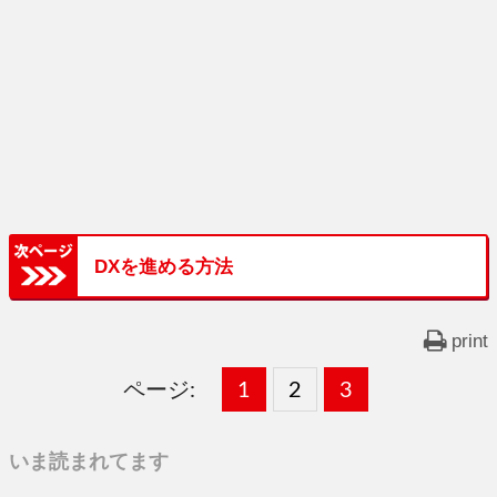
DXを進める方法
print
ページ:
固
1
固
2
,
固
3
,
定
定
定
いま読まれてます
ペ
ペ
ペ