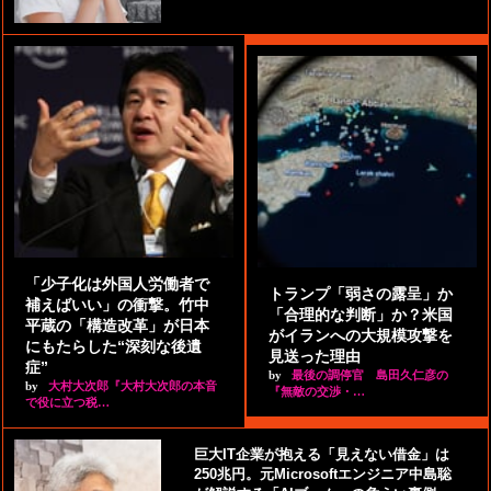
「少子化は外国人労働者で
トランプ「弱さの露呈」か
補えばいい」の衝撃。竹中
「合理的な判断」か？米国
平蔵の「構造改革」が日本
がイランへの大規模攻撃を
にもたらした“深刻な後遺
見送った理由
症”
by
最後の調停官 島田久仁彦の
by
大村大次郎『大村大次郎の本音
『無敵の交渉・…
で役に立つ税…
巨大IT企業が抱える「見えない借金」は
250兆円。元Microsoftエンジニア中島聡