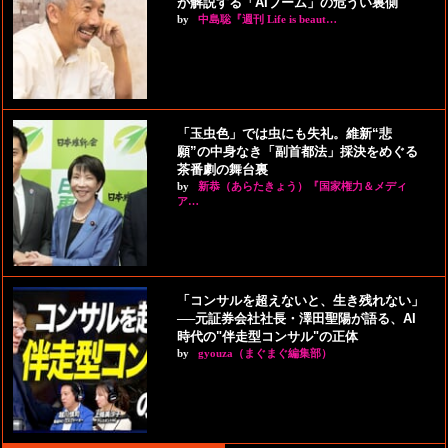
が解説する「AIブーム」の危うい裏側
by
中島聡『週刊 Life is beaut…
「玉虫色」では虫にも失礼。維新“悲
願”の中身なき「副首都法」採決をめぐる
茶番劇の舞台裏
by
新恭（あらたきょう）『国家権力＆メディ
ア…
「コンサルを超えないと、生き残れない」
──元証券会社社長・澤田聖陽が語る、AI
時代の"伴走型コンサル"の正体
by
gyouza（まぐまぐ編集部）