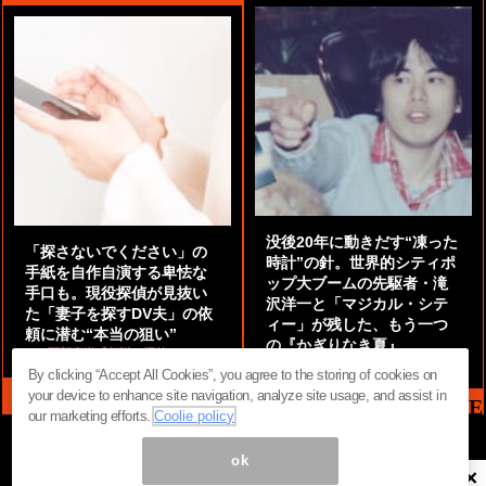
没後20年に動きだす“凍った
「探さないでください」の
時計”の針。世界的シティポ
手紙を自作自演する卑怯な
ップ大ブームの先駆者・滝
手口も。現役探偵が見抜い
沢洋一と「マジカル・シテ
た「妻子を探すDV夫」の依
ィー」が残した、もう一つ
頼に潜む“本当の狙い”
の『かぎりなき夏』
by
阿部泰尚『伝説の探偵』
by
都鳥 流星
By clicking “Accept All Cookies”, you agree to the storing of cookies on
your device to enhance site navigation, analyze site usage, and assist in
MAG2 NEWS HEADLINE
our marketing efforts.
Coolie policy
ok
×
ページ内の商標は全て商標権者に属します。無断転載を禁じます。 ©