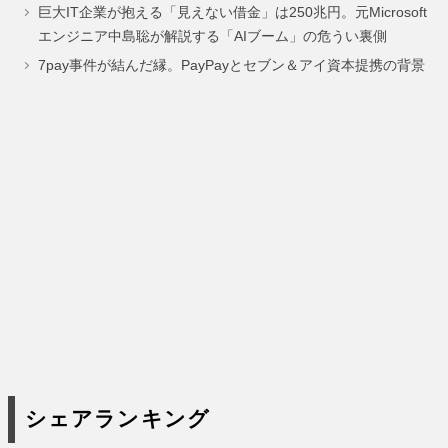
巨大IT企業が抱える「見えない借金」は250兆円。元Microsoft
ー
ー
ー
エンジニア中島聡が解説する「AIブーム」の危うい裏側
ジ
ジ
ジ
7pay事件が結んだ縁。PayPayとセブン＆アイ資本提携の背景
シェアランキング