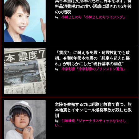
高市早苗は支持率のために日本を壊す。食
料品消費税1%の甘い誘惑に隠された2年後
の大増税
by
小林よしのり『小林よしのりライジング』
「震度7」に耐える免震・耐震技術でも破
損。令和8年熊本地震の「想定を超えた揺
れ」が明らかにした“現行基準の弱点”
by
冷泉彰彦『冷泉彰彦のプリンストン通信』
危険を察知する力は経験と教育で育つ。熊
本地震とイオンモール爆発事故が残した教
訓
by
引地達也『ジャーナリスティックなやさし
い…