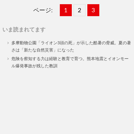
ページ:
固
1
固
2
,
固
3
,
定
定
定
いま読まれてます
ペ
ペ
ペ
多摩動物公園「ライオン3頭の死」が示した酷暑の脅威。夏の暑
ー
ー
ー
さは「新たな自然災害」になった
ジ
ジ
ジ
危険を察知する力は経験と教育で育つ。熊本地震とイオンモー
ル爆発事故が残した教訓