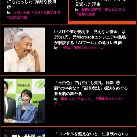
にもたらした“深刻な後遺
見送った理由
症”
by
最後の調停官 島田久仁彦の
by
大村大次郎『大村大次郎の本音
『無敵の交渉・…
で役に立つ税…
巨大IT企業が抱える「見えない借金」は
250兆円。元Microsoftエンジニア中島聡
が解説する「AIブーム」の危うい裏側
by
中島聡『週刊 Life is beaut…
「玉虫色」では虫にも失礼。維新“悲
願”の中身なき「副首都法」採決をめぐる
茶番劇の舞台裏
by
新恭（あらたきょう）『国家権力＆メディ
ア…
「コンサルを超えないと、生き残れない」