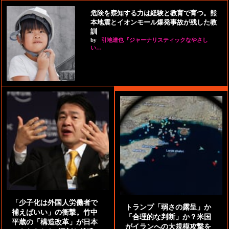
危険を察知する力は経験と教育で育つ。熊
本地震とイオンモール爆発事故が残した教
訓
by
引地達也『ジャーナリスティックなやさし
い…
「少子化は外国人労働者で
トランプ「弱さの露呈」か
補えばいい」の衝撃。竹中
「合理的な判断」か？米国
平蔵の「構造改革」が日本
がイランへの大規模攻撃を