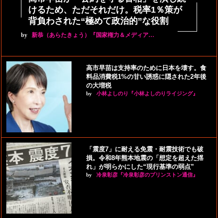
けるため、ただそれだけ。税率1％策が
背負わされた“極めて政治的”な役割
by
新恭（あらたきょう）『国家権力＆メディア…
高市早苗は支持率のために日本を壊す。食
料品消費税1%の甘い誘惑に隠された2年後
の大増税
by
小林よしのり『小林よしのりライジング』
「震度7」に耐える免震・耐震技術でも破
損。令和8年熊本地震の「想定を超えた揺
れ」が明らかにした“現行基準の弱点”
by
冷泉彰彦『冷泉彰彦のプリンストン通信』