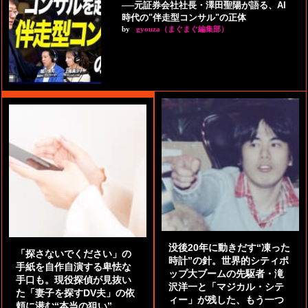
──元証券会社社長・澤田聖陽が語る、AI
時代の"伴走型コンサル"の正体
by
gyouza（まぐまぐ編集部）
没後20年に動きだす“凍った
「探さないでください」の
時計”の針。世界的シティポ
手紙を自作自演する卑怯な
ップ大ブームの先駆者・滝
手口も。現役探偵が見抜い
沢洋一と「マジカル・シテ
た「妻子を探すDV夫」の依
ィー」が残した、もう一つ
頼に潜む“本当の狙い”