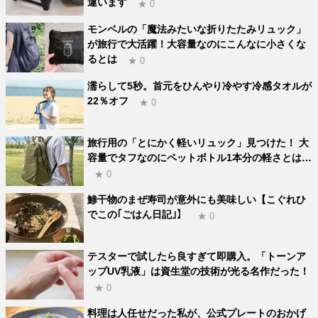
違います
★ 0
モンベルの「魔法みたいな折りたたみリュック」
が旅行で大活躍！大容量なのにこんなに小さくな
るとは
★ 0
濡らして5秒。首元をひんやり冷やす冷感タオルが
22％オフ
★ 0
旅行用の「とにかく軽いリュック」見つけた！ 大
容量でタフなのにペットボトル1本分の軽さとは…
★ 0
鯵干物のまぜ寿司が意外にも美味しい【こぐれひ
でこの｢ごはん日記｣】
★ 0
テスターで試したら良すぎて即購入。「トーンア
ップUV乳液」は資生堂の技術が光る名作だった！
★ 0
料理は人任せだった私が、公式プレートのおかげ