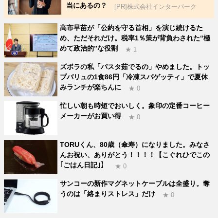
当にあるの？
[PR]株式会社インターパーク
高市早苗が「公約を守る首相」を演じ続けるた
め、ただそれだけ。税率1％策が背負わされた“極
めて政治的”な役割
★ 1
ズボラの私「パスタ茹でるの」やめました。トッ
プバリュの1食86円「冷凍スパゲッティ」で夏休
みランチが楽ちんに
★ 0
忙しい朝も時短でおいしく。象印の定番コーヒー
メーカーがお買い得
★ 0
TORUくん、80歳（傘寿）になりました。みなさ
んお祝い、ありがとう！！！！【こぐれひでこの
｢ごはん日記｣】
★ 0
サンコーの新作マグネットケーブルは全盛り。奪
うのは「絡まりストレス」だけ
★ 0