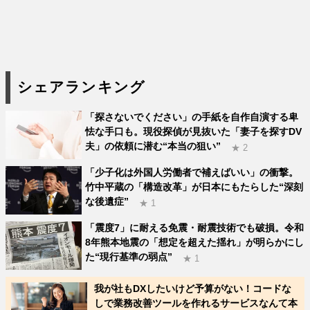
シェアランキング
「探さないでください」の手紙を自作自演する卑
怯な手口も。現役探偵が見抜いた「妻子を探すDV
夫」の依頼に潜む“本当の狙い”
★ 2
「少子化は外国人労働者で補えばいい」の衝撃。
竹中平蔵の「構造改革」が日本にもたらした“深刻
な後遺症”
★ 1
「震度7」に耐える免震・耐震技術でも破損。令和
8年熊本地震の「想定を超えた揺れ」が明らかにし
た“現行基準の弱点”
★ 1
我が社もDXしたいけど予算がない！コードな
しで業務改善ツールを作れるサービスなんて本