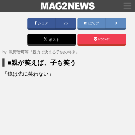
シェア
26
はてブ
0
Pocket
ポスト
by
親野智可等『親力で決まる子供の将来』
■親が笑えば、子も笑う
「鏡は先に笑わない」