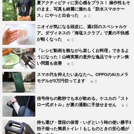
夏アクティビティに安心感をプラス！ 操作性もそ
のまま、写真も綺麗に撮れる「防水スマホケー
ス」にやっと出会った
★ 0
ニオイが気になる頭皮に、週2回のスペシャルケ
ア。ダヴィネスの「海塩スクラブ」で夏の不快感
が軽くなった
★ 0
「レシピ動画を観ながら楽しくお料理」できるよ
うになった！山崎実業の意外な逸品でキッチン狭
い問題も改善
★ 0
スマホ代を抑えたいあなたへ。OPPOのAIカメラ
モデルが3万円切ってます
★ 0
信号待ちの数秒でも水が飲める。ケユカの「スト
ロー式ボトル」が夏の通勤に手放せません
★ 0
持ち運び・普段の保管・いざという時の使い勝手3
拍子揃った簡易トイレ！もしものときの安心感が