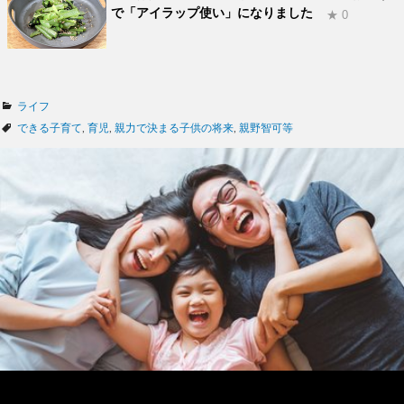
で「アイラップ使い」になりました
★ 0
カ
ライフ
テ
タ
できる子育て
,
育児
,
親力で決まる子供の将来
,
親野智可等
ゴ
グ
リ
ー