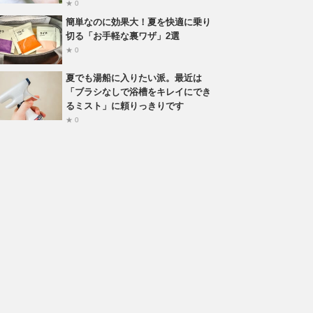
★ 0
簡単なのに効果大！夏を快適に乗り
切る「お手軽な裏ワザ」2選
★ 0
夏でも湯船に入りたい派。最近は
「ブラシなしで浴槽をキレイにでき
るミスト」に頼りっきりです
★ 0