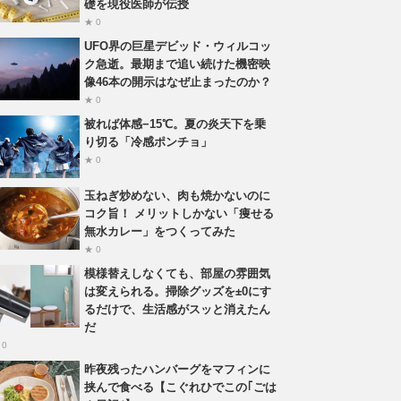
礎を現役医師が伝授
★ 0
UFO界の巨星デビッド・ウィルコッ
ク急逝。最期まで追い続けた機密映
像46本の開示はなぜ止まったのか？
★ 0
被れば体感−15℃。夏の炎天下を乗
り切る「冷感ポンチョ」
★ 0
玉ねぎ炒めない、肉も焼かないのに
コク旨！ メリットしかない「痩せる
無水カレー」をつくってみた
★ 0
模様替えしなくても、部屋の雰囲気
は変えられる。掃除グッズを±0にす
るだけで、生活感がスッと消えたん
だ
 0
昨夜残ったハンバーグをマフィンに
挟んで食べる【こぐれひでこの｢ごは