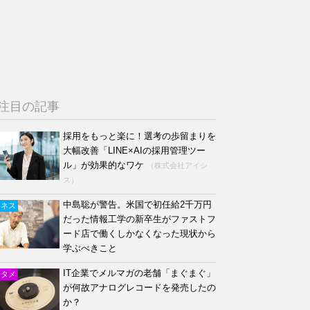
注目の記事
採用をもっと楽に！選考の歩留まりを
大幅改善「LINE×AIの採用管理ツー
ル」が効果的なワケ
（株式会社アイシ
ス）
中島聡が警告。米国で初任給2千万円
ジネス
だった情報工学の新卒生がファストフ
ード店で働くしかなくなった現状から
学ぶべきこと
IT企業でメルマガの老舗「まぐまぐ」
ンタメ
が何故アナログレコードを発売したの
か？