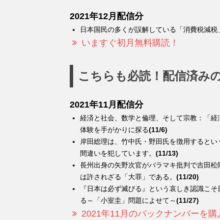
2021年12月配信分
日本国民の多くが誤解している「消費税減税
いますぐ初月無料購読！
こちらも必読！配信済み
2021年11月配信分
経済と社会、数学と倫理、そして宗教：「経
体験を手がかりに探る
(11/6)
岸田総理は、竹中氏・野田氏を徴用するとい
間違いを犯しています。
(11/13)
長州出身の矢野次官がバラマキ批判で吉田松
は許されざる「大罪」である。
(11/20)
『日本は必ず滅びる』という哀しき認識こそ
る～「小室圭」問題によせて～
(11/27)
2021年11月のバックナンバーを