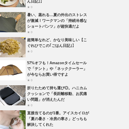
ん日記｣】
★ 0
暑い、蒸れる…夏の外出のストレス
が激減！ワークマンの「持続冷感な
ショートパンツ」が超快適だよ
★ 0
超簡単なれど、かなり美味しい【こ
ぐれひでこの｢ごはん日記｣】
★ 0
57%オフも！Amazonタイムセール
で「テント」や「ネッククーラー」
が今ならお買い得ですよ
★ 0
折りたためて持ち運び◎。ハニカム
クッションで「長距離移動、お尻痛
い問題」が消えたんだ
★ 0
直接当てるのが1番。アイスカイロが
「夏の暑さ・冷房の寒さ」どっちも
解決してくれた