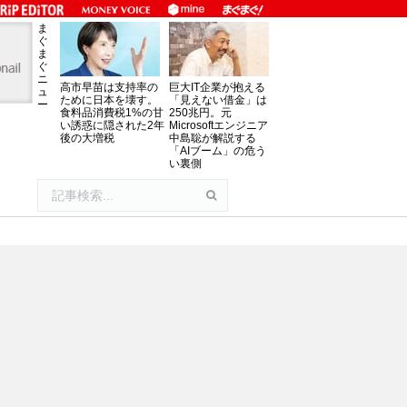
ま
ぐ
ま
ぐ
ニ
高市早苗は支持率の
巨大IT企業が抱える
ュ
ために日本を壊す。
「見えない借金」は
ー
食料品消費税1%の甘
250兆円。元
い誘惑に隠された2年
Microsoftエンジニア
後の大増税
中島聡が解説する
「AIブーム」の危う
い裏側