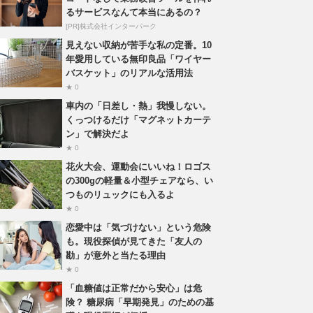
るサービスなんて本当にあるの？
[PR]株式会社インターパーク
見えない収納が苦手な私の定番。10
年愛用している無印良品「ワイヤー
バスケット」のリアルな活用法
★ 0
車内の「日差し・熱」我慢しない。
くっつけるだけ「マグネットカーテ
ン」で解決だよ
★ 0
花火大会、運動会にいいね！ロゴス
の300gの軽量＆小型チェアなら、い
つものリュックにも入るよ
★ 0
恋愛中は「気づけない」という危険
も。現役探偵が見てきた「友人の
勘」が意外と当たる理由
★ 0
「血糖値は正常だから安心」は危
険？ 糖尿病「早期発見」のための基