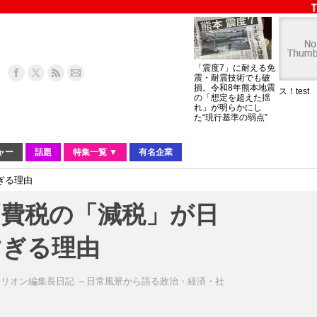
「震度7」に耐える免
震・耐震技術でも破
損。令和8年熊本地震
ス！test
の「想定を超えた揺
れ」が明らかにし
た“現行基準の弱点”
ャー
話題
特集一覧 ▼
有名企業
ぎる理由
消費税の「減税」が日
すぎる理由
リオン編集長日記 ～日常風景から語る政治・経済・社