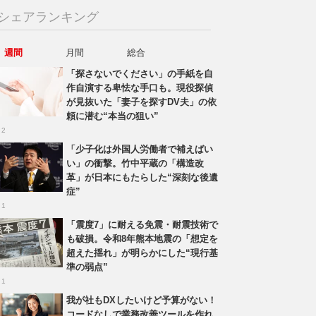
シェアランキング
週間
月間
総合
「探さないでください」の手紙を自
作自演する卑怯な手口も。現役探偵
が見抜いた「妻子を探すDV夫」の依
頼に潜む“本当の狙い”
 2
「少子化は外国人労働者で補えばい
い」の衝撃。竹中平蔵の「構造改
革」が日本にもたらした“深刻な後遺
症”
 1
「震度7」に耐える免震・耐震技術で
も破損。令和8年熊本地震の「想定を
超えた揺れ」が明らかにした“現行基
準の弱点”
 1
我が社もDXしたいけど予算がない！
コードなしで業務改善ツールを作れ