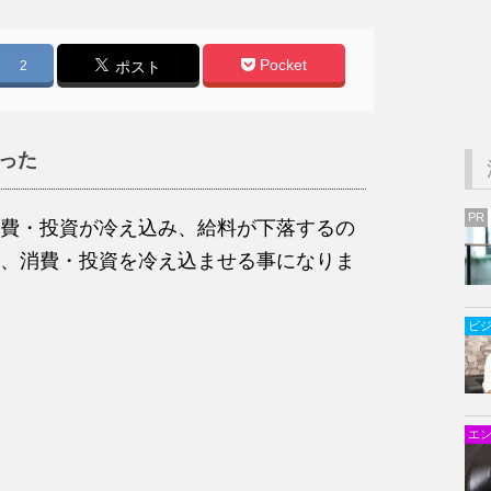
Pocket
2
ポスト
った
PR
費・投資が冷え込み、給料が下落するの
、消費・投資を冷え込ませる事になりま
ビ
エ