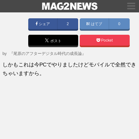
シェア
2
はてブ
0
Pocket
ポスト
by
『尾原のアフターデジタル時代の成長論』
しかもこれは今PCでやりましたけどモバイルで全然でき
ちゃいますから。