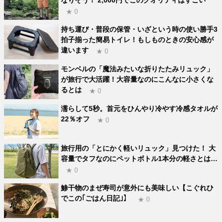
なりそう！ 2,000円でこのクオリティはすごい
★ 0
持ち運び・普段の保管・いざという時の使い勝手3
拍子揃った簡易トイレ！もしものときの安心感が
違います
★ 0
モンベルの「魔法みたいな折りたたみリュック」
が旅行で大活躍！大容量なのにこんなに小さくな
るとは
★ 0
濡らして5秒。首元をひんやり冷やす冷感タオルが
22％オフ
★ 0
旅行用の「とにかく軽いリュック」見つけた！ 大
容量でタフなのにペットボトル1本分の軽さとは…
★ 0
鯵干物のまぜ寿司が意外にも美味しい【こぐれひ
でこの｢ごはん日記｣】
★ 0