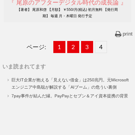
『 尾原のアフターデジタル時代の成長論 』
【著者】 尾原和啓 【月額】 ￥550/月(税込) 初月無料 【発行周
期】 毎週 月・木曜日 発行予定
print
ページ:
固
1
固
2
,
固
3
,
固
4
,
定
定
定
定
いま読まれてます
ペ
ペ
ペ
ペ
巨大IT企業が抱える「見えない借金」は250兆円。元Microsoft
ー
ー
ー
ー
エンジニア中島聡が解説する「AIブーム」の危うい裏側
ジ
ジ
ジ
ジ
7pay事件が結んだ縁。PayPayとセブン＆アイ資本提携の背景