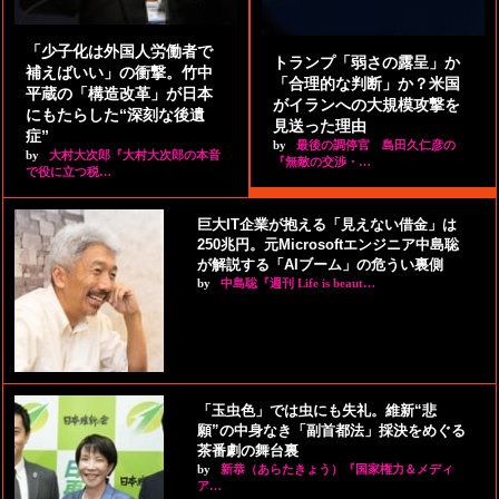
「少子化は外国人労働者で
トランプ「弱さの露呈」か
補えばいい」の衝撃。竹中
「合理的な判断」か？米国
平蔵の「構造改革」が日本
がイランへの大規模攻撃を
にもたらした“深刻な後遺
見送った理由
症”
by
最後の調停官 島田久仁彦の
by
大村大次郎『大村大次郎の本音
『無敵の交渉・…
で役に立つ税…
巨大IT企業が抱える「見えない借金」は
250兆円。元Microsoftエンジニア中島聡
が解説する「AIブーム」の危うい裏側
by
中島聡『週刊 Life is beaut…
「玉虫色」では虫にも失礼。維新“悲
願”の中身なき「副首都法」採決をめぐる
茶番劇の舞台裏
by
新恭（あらたきょう）『国家権力＆メディ
ア…