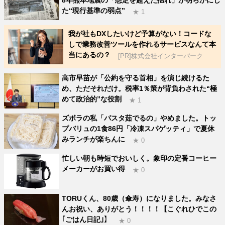
8年熊本地震の「想定を超えた揺れ」が明らかにし
た“現行基準の弱点”
★ 1
我が社もDXしたいけど予算がない！コードな
しで業務改善ツールを作れるサービスなんて本
当にあるの？
[PR]株式会社インターパーク
高市早苗が「公約を守る首相」を演じ続けるた
め、ただそれだけ。税率1％策が背負わされた“極
めて政治的”な役割
★ 1
ズボラの私「パスタ茹でるの」やめました。トッ
プバリュの1食86円「冷凍スパゲッティ」で夏休
みランチが楽ちんに
★ 0
忙しい朝も時短でおいしく。象印の定番コーヒー
メーカーがお買い得
★ 0
TORUくん、80歳（傘寿）になりました。みなさ
んお祝い、ありがとう！！！！【こぐれひでこの
｢ごはん日記｣】
★ 0