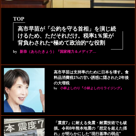
TOP
高市早苗が「公約を守る首相」を演じ続
けるため、ただそれだけ。税率1％策が
背負わされた“極めて政治的”な役割
by
新恭（あらたきょう）『国家権力＆メディア…
高市早苗は支持率のために日本を壊す。食
料品消費税1%の甘い誘惑に隠された2年後
の大増税
by
小林よしのり『小林よしのりライジング』
「震度7」に耐える免震・耐震技術でも破
損。令和8年熊本地震の「想定を超えた揺
れ」が明らかにした“現行基準の弱点”