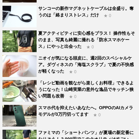
サンコーの新作マグネットケーブルは全盛り。奪
うのは「絡まりストレス」だけ
★ 0
夏アクティビティに安心感をプラス！ 操作性もそ
のまま、写真も綺麗に撮れる「防水スマホケー
ス」にやっと出会った
★ 0
ニオイが気になる頭皮に、週2回のスペシャルケ
ア。ダヴィネスの「海塩スクラブ」で夏の不快感
が軽くなった
★ 0
「レシピ動画を観ながら楽しくお料理」できるよ
うになった！山崎実業の意外な逸品でキッチン狭
い問題も改善
★ 0
スマホ代を抑えたいあなたへ。OPPOのAIカメラ
モデルが3万円切ってます
★ 0
ファミマの「ショートパンツ」が夏場の新定番に