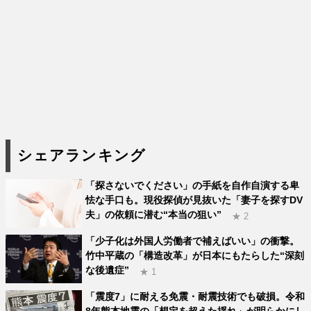
シェアランキング
「探さないでください」の手紙を自作自演する卑
怯な手口も。現役探偵が見抜いた「妻子を探すDV
夫」の依頼に潜む“本当の狙い”
★ 2
「少子化は外国人労働者で補えばいい」の衝撃。
竹中平蔵の「構造改革」が日本にもたらした“深刻
な後遺症”
★ 1
「震度7」に耐える免震・耐震技術でも破損。令和