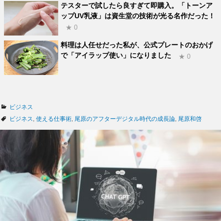
テスターで試したら良すぎて即購入。「トーンア
ップUV乳液」は資生堂の技術が光る名作だった！
★ 0
料理は人任せだった私が、公式プレートのおかげ
で「アイラップ使い」になりました
★ 0
カ
ビジネス
テ
タ
ビジネス
,
使える仕事術
,
尾原のアフターデジタル時代の成長論
,
尾原和啓
ゴ
グ
リ
ー