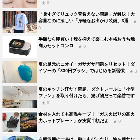
★ 0
「暑すぎてリュック背負えない問題」が解決！大
容量なのに涼しい「身軽なお出かけ装備」3選
★
0
半額なら即買い！煙を抑えて楽しむ本格おうち焼
肉カセットコンロ
★ 0
夏の足元のニオイ・ガサガサ問題をリセット！ダ
イソーの「330円ブラシ」ではじめる新習慣
★ 0
夏のキッチン汗だく問題。ダクトレールに「小型
ファン」を取り付けたら、揚げ物だって楽勝です
★ 0
食材を入れても高温キープ！「ガス火ばりの高火
力ホットプレート」が実質半額だよ
★ 0
白飯泥棒の一品は、麺にもぴったり。油を使わな