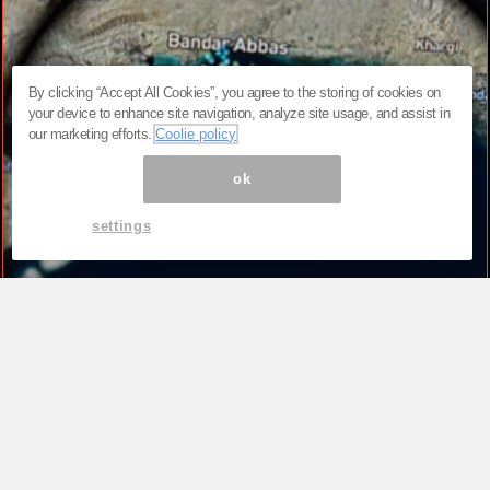
By clicking “Accept All Cookies”, you agree to the storing of cookies on
your device to enhance site navigation, analyze site usage, and assist in
our marketing efforts.
Coolie policy
ok
settings
TOP
トランプ「弱さの露呈」か「合理的な判
断」か？米国がイランへの大規模攻撃を