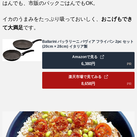
はんでも、市販のパックごはんでもOK。
イカのうまみをたっぷり吸っておいしく、
おこげもでき
て大満足
です。
Ballarini バッラリーニ パヴィア フライパン 2pc セット
(20cm × 28cm) イタリア製
Amazonで見る
6,380
円
PR
楽天市場で見てみる
8,658
円
PR