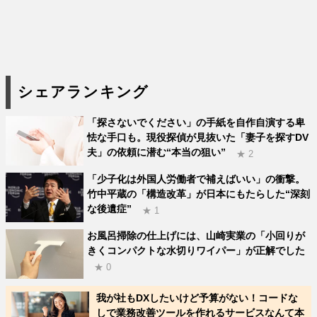
シェアランキング
「探さないでください」の手紙を自作自演する卑
怯な手口も。現役探偵が見抜いた「妻子を探すDV
夫」の依頼に潜む“本当の狙い”
★ 2
「少子化は外国人労働者で補えばいい」の衝撃。
竹中平蔵の「構造改革」が日本にもたらした“深刻
な後遺症”
★ 1
お風呂掃除の仕上げには、山崎実業の「小回りが
きくコンパクトな水切りワイパー」が正解でした
★ 0
我が社もDXしたいけど予算がない！コードな
しで業務改善ツールを作れるサービスなんて本