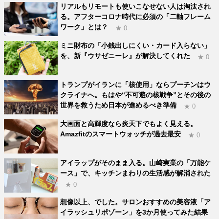
リアルもリモートも使いこなせない人は淘汰され
る。アフターコロナ時代に必須の「二軸フレーム
ワーク」とは？
★ 0
ミニ財布の「小銭出しにくい・カード入らない」
を、新『ウサゼニーレ』が解決してくれた
★ 0
トランプがイランに「核使用」ならプーチンはウ
クライナへ。もはや“不可避の核戦争”とその後の
世界を救うため日本が進めるべき準備
★ 0
大画面と高輝度なら炎天下でもよく見える。
Amazfitのスマートウォッチが過去最安
★ 0
アイラップがそのまま入る。山崎実業の「万能ケ
ース」で、キッチンまわりの生活感が解消された
★ 0
想像以上、でした。サロンおすすめの美容液「ア
イラッシュリポゾーン」を3か月使ってみた結果