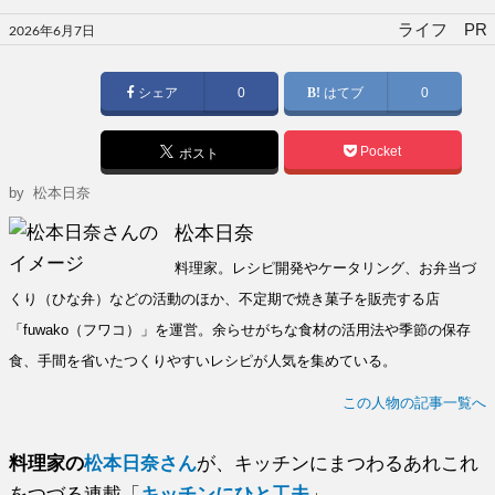
投
ライフ PR
2026年6月7日
稿
日:
シェア
0
はてブ
0
Pocket
ポスト
by
松本日奈
松本日奈
料理家。レシピ開発やケータリング、お弁当づ
くり（ひな弁）などの活動のほか、不定期で焼き菓子を販売する店
「fuwako（フワコ）」を運営。余らせがちな食材の活用法や季節の保存
食、手間を省いたつくりやすいレシピが人気を集めている。
この人物の記事一覧へ
料理家の
松本日奈さん
が、キッチンにまつわるあれこれ
をつづる連載「
キッチンにひと工夫
」。