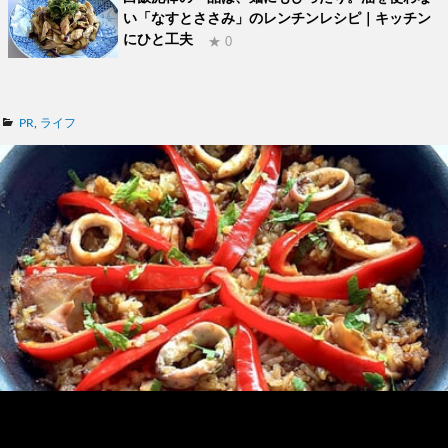
い「なすとささみ」のレンチンレシピ｜キッチン
にひと工夫
★ 0
カ
PR
,
ライフ
テ
ゴ
リ
ー