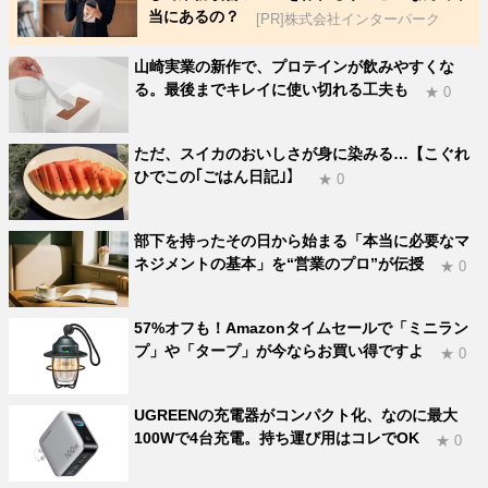
当にあるの？
[PR]株式会社インターパーク
山崎実業の新作で、プロテインが飲みやすくな
る。最後までキレイに使い切れる工夫も
★ 0
ただ、スイカのおいしさが身に染みる…【こぐれ
ひでこの｢ごはん日記｣】
★ 0
部下を持ったその日から始まる「本当に必要なマ
ネジメントの基本」を“営業のプロ”が伝授
★ 0
57%オフも！Amazonタイムセールで「ミニラン
プ」や「タープ」が今ならお買い得ですよ
★ 0
UGREENの充電器がコンパクト化、なのに最大
100Wで4台充電。持ち運び用はコレでOK
★ 0