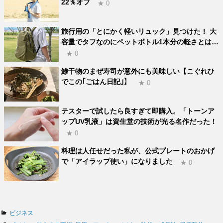
22％オフ
★ 0
旅行用の「とにかく軽いリュック」見つけた！ 大
容量でタフなのにペットボトル1本分の軽さとは…
★ 0
鯵干物のまぜ寿司が意外にも美味しい【こぐれひ
でこの｢ごはん日記｣】
★ 0
テスターで試したら良すぎて即購入。「トーンア
ップUV乳液」は資生堂の技術が光る名作だった！
★ 0
料理は人任せだった私が、公式プレートのおかげ
で「アイラップ使い」になりました
★ 0
カ
ビジネス
テ