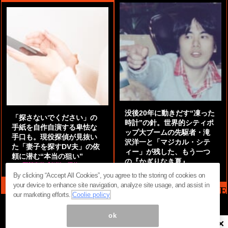
没後20年に動きだす“凍った
「探さないでください」の
時計”の針。世界的シティポ
手紙を自作自演する卑怯な
ップ大ブームの先駆者・滝
手口も。現役探偵が見抜い
沢洋一と「マジカル・シテ
た「妻子を探すDV夫」の依
ィー」が残した、もう一つ
頼に潜む“本当の狙い”
の『かぎりなき夏』
by
阿部泰尚『伝説の探偵』
by
都鳥 流星
By clicking “Accept All Cookies”, you agree to the storing of cookies on
your device to enhance site navigation, analyze site usage, and assist in
MAG2 NEWS HEADLINE
our marketing efforts.
Coolie policy
ok
×
ページ内の商標は全て商標権者に属します。無断転載を禁じます。 ©