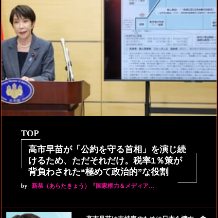
TOP
高市早苗が「公約を守る首相」を演じ続
けるため、ただそれだけ。税率1％策が
背負わされた“極めて政治的”な役割
by
新恭（あらたきょう）『国家権力＆メディア…