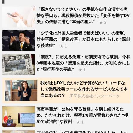
「探さないでください」の手紙を自作自演する卑
怯な手口も。現役探偵が見抜いた「妻子を探すDV
夫」の依頼に潜む“本当の狙い”
★ 2
「少子化は外国人労働者で補えばいい」の衝撃。
竹中平蔵の「構造改革」が日本にもたらした“深刻
な後遺症”
★ 1
「震度7」に耐える免震・耐震技術でも破損。令和
8年熊本地震の「想定を超えた揺れ」が明らかにし
た“現行基準の弱点”
★ 1
我が社もDXしたいけど予算がない！コードな
しで業務改善ツールを作れるサービスなんて本
当にあるの？
[PR]株式会社インターパーク
高市早苗が「公約を守る首相」を演じ続けるた
め、ただそれだけ。税率1％策が背負わされた“極
めて政治的”な役割
★ 1
ズボラの私「パスタ茹でるの」やめました。トッ