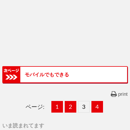
モバイルでもできる
print
ページ:
固
1
固
2
,
固
3
,
固
4
,
定
定
定
定
いま読まれてます