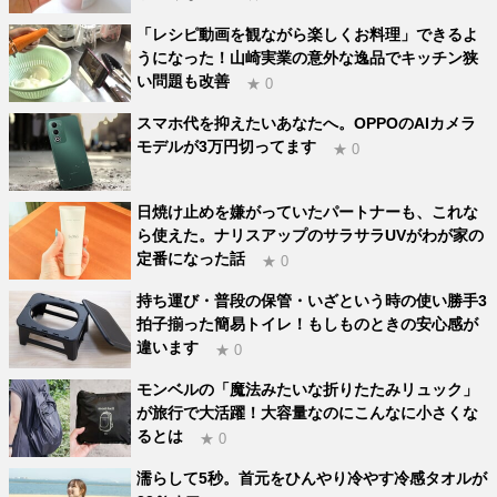
「レシピ動画を観ながら楽しくお料理」できるよ
うになった！山崎実業の意外な逸品でキッチン狭
い問題も改善
★ 0
スマホ代を抑えたいあなたへ。OPPOのAIカメラ
モデルが3万円切ってます
★ 0
日焼け止めを嫌がっていたパートナーも、これな
ら使えた。ナリスアップのサラサラUVがわが家の
定番になった話
★ 0
持ち運び・普段の保管・いざという時の使い勝手3
拍子揃った簡易トイレ！もしものときの安心感が
違います
★ 0
モンベルの「魔法みたいな折りたたみリュック」
が旅行で大活躍！大容量なのにこんなに小さくな
るとは
★ 0
濡らして5秒。首元をひんやり冷やす冷感タオルが