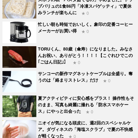
プバリュの1食86円「冷凍スパゲッティ」で夏休
みランチが楽ちんに
★ 0
忙しい朝も時短でおいしく。象印の定番コーヒー
メーカーがお買い得
★ 0
TORUくん、80歳（傘寿）になりました。みなさ
んお祝い、ありがとう！！！！【こぐれひでこの
｢ごはん日記｣】
★ 0
サンコーの新作マグネットケーブルは全盛り。奪
うのは「絡まりストレス」だけ
★ 0
夏アクティビティに安心感をプラス！ 操作性もそ
のまま、写真も綺麗に撮れる「防水スマホケー
ス」にやっと出会った
★ 0
ニオイが気になる頭皮に、週2回のスペシャルケ
ア。ダヴィネスの「海塩スクラブ」で夏の不快感
が軽くなった
★ 0