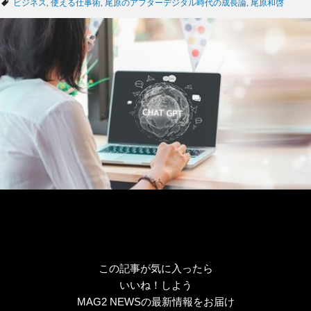
タ
ビジネス
,
使える仕事術
,
尾原のアフターデジタル時代の成長論
,
尾原和啓
ゴ
グ
リ
ー
この記事が気に入ったら
いいね！しよう
MAG2 NEWSの最新情報をお届け