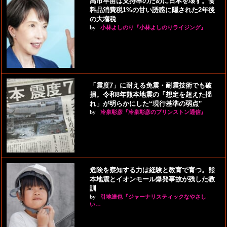
高市早苗は支持率のために日本を壊す。食
料品消費税1%の甘い誘惑に隠された2年後
の大増税
by
小林よしのり『小林よしのりライジング』
「震度7」に耐える免震・耐震技術でも破
損。令和8年熊本地震の「想定を超えた揺
れ」が明らかにした“現行基準の弱点”
by
冷泉彰彦『冷泉彰彦のプリンストン通信』
危険を察知する力は経験と教育で育つ。熊
本地震とイオンモール爆発事故が残した教
訓
by
引地達也『ジャーナリスティックなやさし
い…