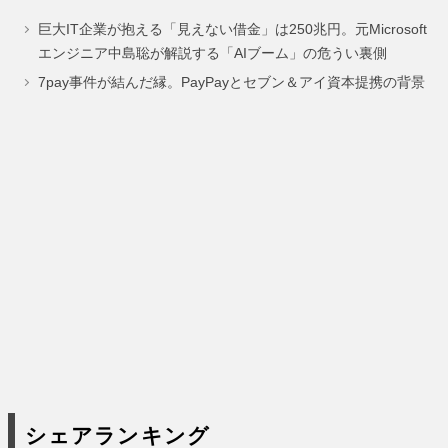
ペ
ペ
ペ
ペ
巨大IT企業が抱える「見えない借金」は250兆円。元Microsoft
ー
ー
ー
ー
エンジニア中島聡が解説する「AIブーム」の危うい裏側
ジ
ジ
ジ
ジ
7pay事件が結んだ縁。PayPayとセブン＆アイ資本提携の背景
シェアランキング