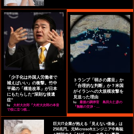
「少子化は外国人労働者で
トランプ「弱さの露呈」か
補えばいい」の衝撃。竹中
「合理的な判断」か？米国
平蔵の「構造改革」が日本
がイランへの大規模攻撃を
にもたらした“深刻な後遺
見送った理由
症”
by
最後の調停官 島田久仁彦の
by
大村大次郎『大村大次郎の本音
『無敵の交渉・…
で役に立つ税…
巨大IT企業が抱える「見えない借金」は
250兆円。元Microsoftエンジニア中島聡