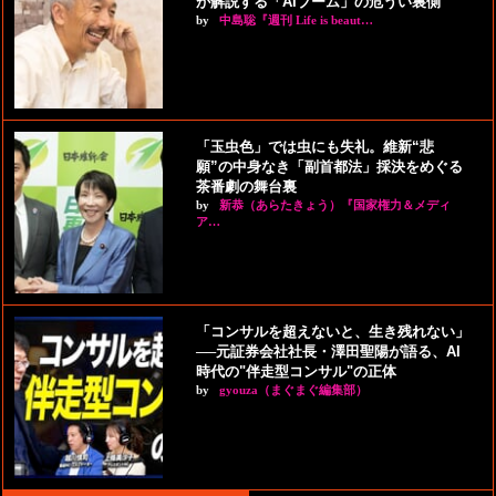
が解説する「AIブーム」の危うい裏側
by
中島聡『週刊 Life is beaut…
「玉虫色」では虫にも失礼。維新“悲
願”の中身なき「副首都法」採決をめぐる
茶番劇の舞台裏
by
新恭（あらたきょう）『国家権力＆メディ
ア…
「コンサルを超えないと、生き残れない」
──元証券会社社長・澤田聖陽が語る、AI
時代の"伴走型コンサル"の正体
by
gyouza（まぐまぐ編集部）