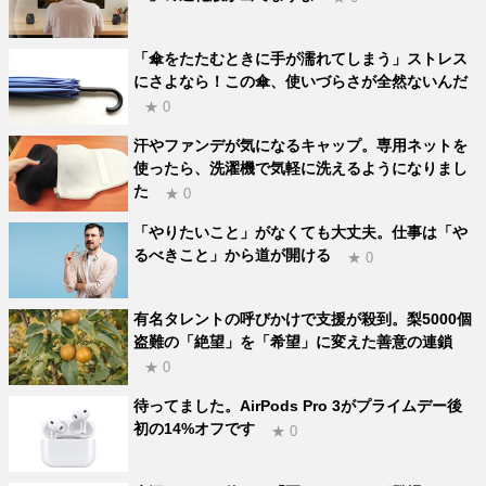
「傘をたたむときに手が濡れてしまう」ストレス
にさよなら！この傘、使いづらさが全然ないんだ
★ 0
汗やファンデが気になるキャップ。専用ネットを
使ったら、洗濯機で気軽に洗えるようになりまし
た
★ 0
「やりたいこと」がなくても大丈夫。仕事は「や
るべきこと」から道が開ける
★ 0
有名タレントの呼びかけで支援が殺到。梨5000個
盗難の「絶望」を「希望」に変えた善意の連鎖
★ 0
待ってました。AirPods Pro 3がプライムデー後
初の14%オフです
★ 0