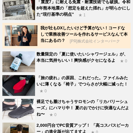
「震度7」に耐える免震・耐震技術でも破損。令和
8年熊本地震の「想定を超えた揺れ」が明らかにし
た“現行基準の弱点”
★ 1
我が社もDXしたいけど予算がない！コードな
しで業務改善ツールを作れるサービスなんて本
当にあるの？
[PR]株式会社インターパーク
数量限定の「夏に使いたいシャワージェル」が、
本当に気持ちいい！爽快感がクセになるよ
★ 0
「旅の疲れ」の原因、これだった。ファイルみた
いに薄くなる「椅子」でつらさが大幅に減った！
★ 0
裸足でも履けちゃうサロモンの「リカバリーシュ
ーズ」にハマり中！ 夏のおでかけに快適なんだよ
ね〜
★ 0
2,000円台でPC音質アップ！ 「高コスパスピーカ
ー」の進化版が出てますよ
★ 0