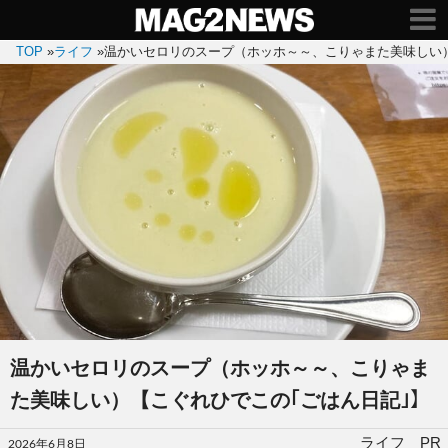
TOP
»
ライフ
»
温かいセロリのスープ（ホッホ～～、こりゃまた美味しい）
温かいセロリのスープ（ホッホ～～、こりゃま
た美味しい）【こぐれひでこの｢ごはん日記｣】
投
ライフ PR
2026年6月8日