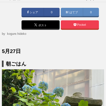
稿
日:
シェア
0
はてブ
0
Pocket
ポスト
by
kogure.hideko
5月27日
朝ごはん