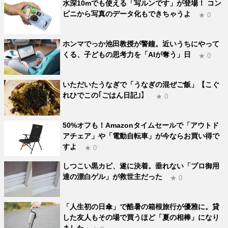
水深10mでも使える「写ルンです」が登場！ コン
ビニから写真のデータ化もできちゃうよ
★ 0
ホンマでっか池田教授が警鐘。近いうちにやって
くる、子どもの思考力を「AIが奪う」日
★ 0
いただいたうなぎで「うなぎの混ぜご飯」【こぐ
れひでこの｢ごはん日記｣】
★ 0
50%オフも！Amazonタイムセールで「アウトド
アチェア」や「電動自転車」が今ならお買い得で
すよ
★ 0
しつこい黒カビ、遂に決着。垂れない「プロ御用
達の漂白ゲル」が救世主だった
★ 0
「人生初の日傘」で酷暑の箱根旅行が優雅に。貸
した友人もその場で買うほど「夏の相棒」になり
ました