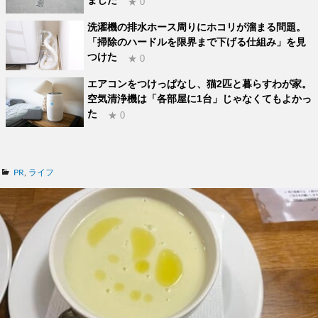
★ 0
洗濯機の排水ホース周りにホコリが溜まる問題。
「掃除のハードルを限界まで下げる仕組み」を見
つけた
★ 0
エアコンをつけっぱなし、猫2匹と暮らすわが家。
空気清浄機は「各部屋に1台」じゃなくてもよかっ
た
★ 0
カ
PR
,
ライフ
テ
ゴ
リ
ー