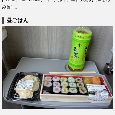
み酢）。
昼ごはん