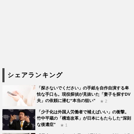
シェアランキング
「探さないでください」の手紙を自作自演する卑
怯な手口も。現役探偵が見抜いた「妻子を探すDV
夫」の依頼に潜む“本当の狙い”
★ 2
「少子化は外国人労働者で補えばいい」の衝撃。
竹中平蔵の「構造改革」が日本にもたらした“深刻
な後遺症”
★ 1